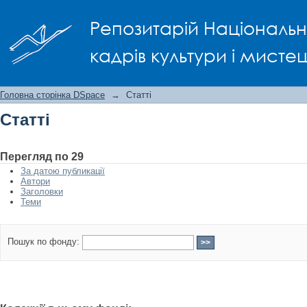
Статті
Репозитарій Національно
кадрів культури і мисте
Головна сторінка DSpace
→
Статті
Статті
Перегляд по 29
За датою публикації
Автори
Заголовки
Теми
Пошук по фонду: