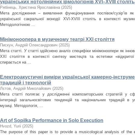
українських нотолінійних ірмологіонів XVI–XVIII століть
Рябінець, Христина Ярославівна
(
2025
)
Мета дослідження – виявлення функціонування поспівок/сузір’їв як
української сакральної монодії XVI-XVIII cтоліть в контексті музи
Методологічною ...
Мінімоноопера в музичному театрі ХХІ століття
Пискун, Андрій Олександрович
(
2025
)
Мета статті. У статті здійснено аналіз специфіки мінімоноопери як інн
ХХІ століття в контексті синтезу мистецтв та естетики «відкрито
спирається на ...
Електроакустичні виміри української камерно-інструме
традицій і технологій
Лєтов, Андрій Миколайович
(
2025
)
Мета статті полягає у дослідженні композиторських стратегій у сф
інтеграції загальносвітових тенденцій та національних традицій в ук
музиці. Методологія, ...
Art of Sopilka Performance in Solo Execution
Нvozd, Yurii
(
2025
)
The purpose of this paper is to provide a musicological analysis of the e