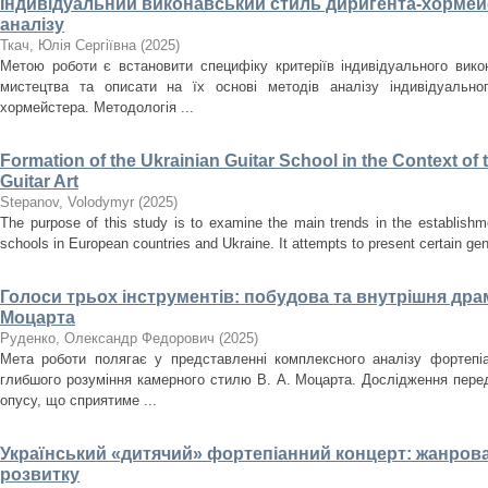
Індивідуальний виконавський стиль диригента-хормейс
аналізу
Ткач, Юлія Сергіївна
(
2025
)
Метою роботи є встановити специфіку критеріїв індивідуального вик
мистецтва та описати на їх основі методів аналізу індивідуально
хормейстера. Методологія ...
Formation of the Ukrainian Guitar School in the Context o
Guitar Art
Stepanov, Volodymyr
(
2025
)
The purpose of this study is to examine the main trends in the establishm
schools in European countries and Ukraine. It attempts to present certain gener
Голоси трьох інструментів: побудова та внутрішня драма
Моцарта
Руденко, Олександр Федорович
(
2025
)
Мета роботи полягає у представленні комплексного аналізу фортепіа
глибшого розуміння камерного стилю В. А. Моцарта. Дослідження перед
опусу, що сприятиме ...
Український «дитячий» фортепіанний концерт: жанрова
розвитку