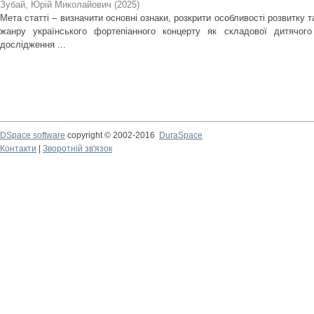
Зубай, Юрій Миколайович
(
2025
)
Мета статті – визначити основні ознаки, розкрити особливості розвитку 
жанру українського фортепіанного концерту як складової дитячого
дослідження ...
DSpace software
copyright © 2002-2016
DuraSpace
Контакти
|
Зворотній зв'язок