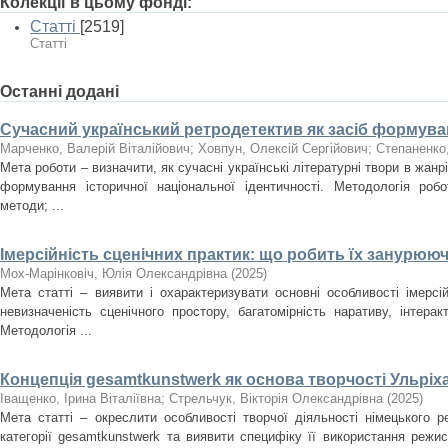
Колекції в цьому фонді:
Статті
[2519]
Статті
Останні додані
Сучасний український ретродетектив як засіб формуван
Марченко, Валерій Віталійович
;
Ховпун, Олексій Сергійович
;
Степаненко
Мета роботи – визначити, як сучасні українські літературні твори в жан
формування історичної національної ідентичності. Методологія роб
методи; ...
Імерсійність сценічних практик: що робить їх занурюю
Мох-Марінковіч, Юлія Олександрівна
(
2025
)
Мета статті – виявити і охарактеризувати основні особливості імерсі
невизначеність сценічного простору, багатомірність наративу, інтера
Методологія ...
Концепція gesamtkunstwerk як основа творчості Ульріх
Іващенко, Ірина Віталіївна
;
Стрельчук, Вікторія Олександрівна
(
2025
)
Мета статті – окреслити особливості творчої діяльності німецького 
категорії gesamtkunstwerk та виявити специфіку її використання режи