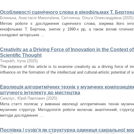
Особливості сценічного слова в кінофільмах Т. Бертона
Біленька, Анастасія Миколаївна
;
Світлична, Ольга Олександрівна
(
2025
)
Метою роботи є дослідження сценічного слова, зокрема його інто
кінофільмах Т. Бертона, знятих у 1990-х рр, а також вплив готично
складової акторських ...
Creativity as a Driving Force of Innovation in the Context o
Scientific Thought
Tsepukh, Iryna
(
2025
)
The purpose of this article is to examine creativity as a driving force of i
influence on the formation of the intellectual and cultural-artistic potential of s
Еволюція алгоритмічних технік у музичних композиціях
штучного інтелекту до мистецтва
Смаліус, Юрій Павлович
(
2025
)
Мета статті полягає у вивченні еволюції алгоритмічних технік музичн
музичних структур. Методологія роботи включає аналітичний, структ
методи дослідження. ...
Поспівка / сузір’я як структурна одиниця сакральної мон