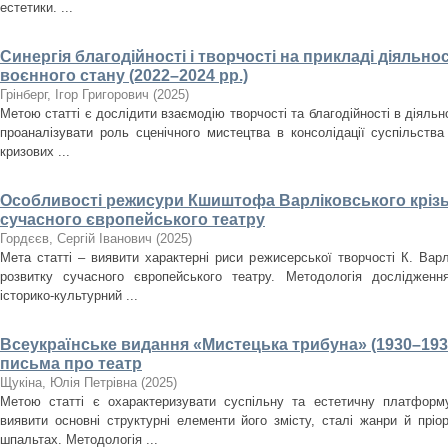
естетики. ...
Синергія благодійності і творчості на прикладі діяльнос
воєнного стану (2022–2024 рр.)
Грінберг, Ігор Григорович
(
2025
)
Метою статті є дослідити взаємодію творчості та благодійності в діяльно
проаналізувати роль сценічного мистецтва в консолідації суспільства
кризових ...
Особливості режисури Кшиштофа Варліковського крізь
сучасного європейського театру
Гордєєв, Сергій Іванович
(
2025
)
Мета статті – виявити характерні риси режисерської творчості К. Варл
розвитку сучасного європейського театру. Методологія дослідженн
історико-культурний ...
Всеукраїнське видання «Мистецька трибуна» (1930–193
письма про театр
Щукіна, Юлія Петрівна
(
2025
)
Метою статті є охарактеризувати суспільну та естетичну платформ
виявити основні структурні елементи його змісту, сталі жанри й пріо
шпальтах. Методологія ...