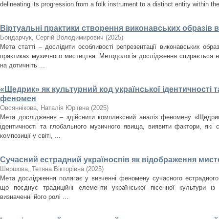
delineating its progression from a folk instrument to a distinct entity within t
Віртуальні практики створення виконавських образів 
Бондарчук, Сергій Володимирович
(
2025
)
Мета статті – дослідити особливості репрезентації виконавських образ
практиках музичного мистецтва. Методологія дослідження спирається н
на дотичніть ...
«Щедрик» як культурний код української ідентичності 
феномен
Овсяннікова, Наталія Юріївна
(
2025
)
Мета дослідження – здійснити комплексний аналіз феномену «Щедрика
ідентичності та глобального музичного явища, виявити фактори, які
композиції у світі, ...
Сучасний естрадний україноспів як відображення мисте
Шершова, Тетяна Вікторівна
(
2025
)
Мета дослідження полягає у вивченні феномену сучасного естрадного 
що поєднує традиційні елементи української пісенної культури із
визначенні його ролі ...