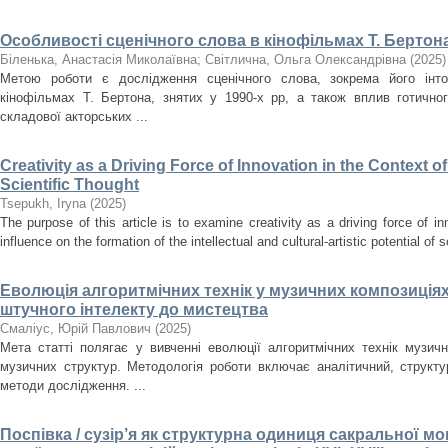
Особливості сценічного слова в кінофільмах Т. Бертона
Біленька, Анастасія Миколаївна
;
Світлична, Ольга Олександрівна
(
2025
)
Метою роботи є дослідження сценічного слова, зокрема його інто
кінофільмах Т. Бертона, знятих у 1990-х рр, а також вплив готично
складової акторських ...
Creativity as a Driving Force of Innovation in the Context o
Scientific Thought
Tsepukh, Iryna
(
2025
)
The purpose of this article is to examine creativity as a driving force of i
influence on the formation of the intellectual and cultural-artistic potential of s
Еволюція алгоритмічних технік у музичних композиціях
штучного інтелекту до мистецтва
Смаліус, Юрій Павлович
(
2025
)
Мета статті полягає у вивченні еволюції алгоритмічних технік музичн
музичних структур. Методологія роботи включає аналітичний, структ
методи дослідження. ...
Поспівка / сузір’я як структурна одиниця сакральної мон