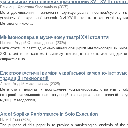
українських нотолінійних ірмологіонів XVI–XVIII століть
Рябінець, Христина Ярославівна
(
2025
)
Мета дослідження – виявлення функціонування поспівок/сузір’їв як
української сакральної монодії XVI-XVIII cтоліть в контексті музи
Методологічною ...
Мінімоноопера в музичному театрі ХХІ століття
Пискун, Андрій Олександрович
(
2025
)
Мета статті. У статті здійснено аналіз специфіки мінімоноопери як інн
ХХІ століття в контексті синтезу мистецтв та естетики «відкрито
спирається на ...
Електроакустичні виміри української камерно-інструме
традицій і технологій
Лєтов, Андрій Миколайович
(
2025
)
Мета статті полягає у дослідженні композиторських стратегій у сф
інтеграції загальносвітових тенденцій та національних традицій в ук
музиці. Методологія, ...
Art of Sopilka Performance in Solo Execution
Нvozd, Yurii
(
2025
)
The purpose of this paper is to provide a musicological analysis of the e