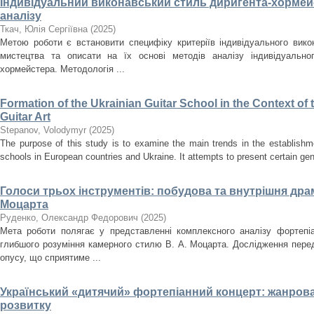
Індивідуальний виконавський стиль диригента-хормейс
аналізу
Ткач, Юлія Сергіївна
(
2025
)
Метою роботи є встановити специфіку критеріїв індивідуального вик
мистецтва та описати на їх основі методів аналізу індивідуально
хормейстера. Методологія ...
Formation of the Ukrainian Guitar School in the Context o
Guitar Art
Stepanov, Volodymyr
(
2025
)
The purpose of this study is to examine the main trends in the establishm
schools in European countries and Ukraine. It attempts to present certain gener
Голоси трьох інструментів: побудова та внутрішня драма
Моцарта
Руденко, Олександр Федорович
(
2025
)
Мета роботи полягає у представленні комплексного аналізу фортепіа
глибшого розуміння камерного стилю В. А. Моцарта. Дослідження перед
опусу, що сприятиме ...
Український «дитячий» фортепіанний концерт: жанрова
розвитку