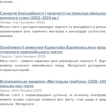
естетики. ...
Синергія благодійності і творчості на прикладі діяльнос
воєнного стану (2022–2024 рр.)
Грінберг, Ігор Григорович
(
2025
)
Метою статті є дослідити взаємодію творчості та благодійності в діяльно
проаналізувати роль сценічного мистецтва в консолідації суспільства
кризових ...
Особливості режисури Кшиштофа Варліковського крізь
сучасного європейського театру
Гордєєв, Сергій Іванович
(
2025
)
Мета статті – виявити характерні риси режисерської творчості К. Варл
розвитку сучасного європейського театру. Методологія дослідженн
історико-культурний ...
Всеукраїнське видання «Мистецька трибуна» (1930–193
письма про театр
Щукіна, Юлія Петрівна
(
2025
)
Метою статті є охарактеризувати суспільну та естетичну платформ
виявити основні структурні елементи його змісту, сталі жанри й пріо
шпальтах. Методологія ...