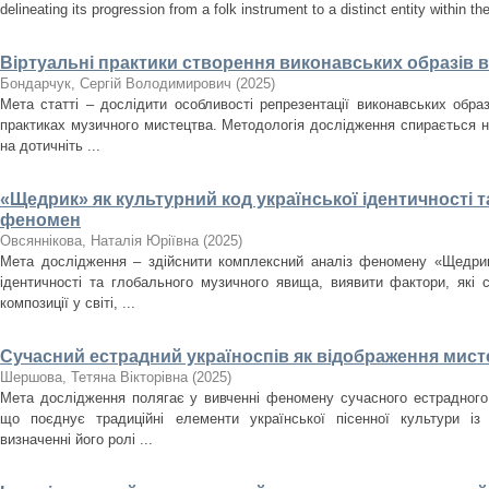
delineating its progression from a folk instrument to a distinct entity within t
Віртуальні практики створення виконавських образів 
Бондарчук, Сергій Володимирович
(
2025
)
Мета статті – дослідити особливості репрезентації виконавських образ
практиках музичного мистецтва. Методологія дослідження спирається н
на дотичніть ...
«Щедрик» як культурний код української ідентичності 
феномен
Овсяннікова, Наталія Юріївна
(
2025
)
Мета дослідження – здійснити комплексний аналіз феномену «Щедрика
ідентичності та глобального музичного явища, виявити фактори, які
композиції у світі, ...
Сучасний естрадний україноспів як відображення мисте
Шершова, Тетяна Вікторівна
(
2025
)
Мета дослідження полягає у вивченні феномену сучасного естрадного 
що поєднує традиційні елементи української пісенної культури із
визначенні його ролі ...