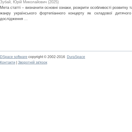
Зубай, Юрій Миколайович
(
2025
)
Мета статті – визначити основні ознаки, розкрити особливості розвитку 
жанру українського фортепіанного концерту як складової дитячого
дослідження ...
DSpace software
copyright © 2002-2016
DuraSpace
Контакти
|
Зворотній зв'язок