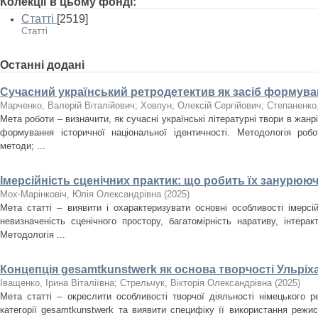
Колекції в цьому фонді:
Статті
[2519]
Статті
Останні додані
Сучасний український ретродетектив як засіб формуван
Марченко, Валерій Віталійович
;
Ховпун, Олексій Сергійович
;
Степаненко
Мета роботи – визначити, як сучасні українські літературні твори в жан
формування історичної національної ідентичності. Методологія роб
методи; ...
Імерсійність сценічних практик: що робить їх занурюю
Мох-Марінковіч, Юлія Олександрівна
(
2025
)
Мета статті – виявити і охарактеризувати основні особливості імерсі
невизначеність сценічного простору, багатомірність наративу, інтера
Методологія ...
Концепція gesamtkunstwerk як основа творчості Ульріх
Іващенко, Ірина Віталіївна
;
Стрельчук, Вікторія Олександрівна
(
2025
)
Мета статті – окреслити особливості творчої діяльності німецького 
категорії gesamtkunstwerk та виявити специфіку її використання режи