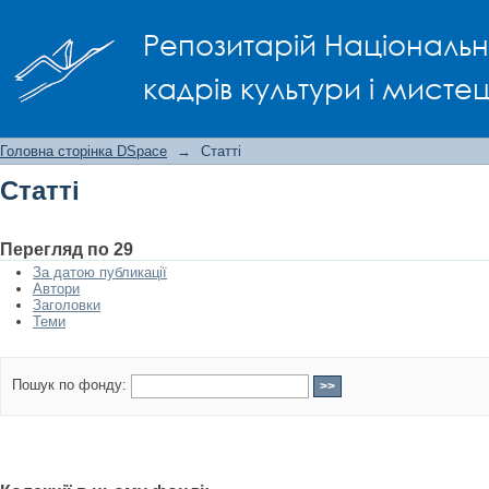
Статті
Репозитарій Національно
кадрів культури і мисте
Головна сторінка DSpace
→
Статті
Статті
Перегляд по 29
За датою публикації
Автори
Заголовки
Теми
Пошук по фонду: