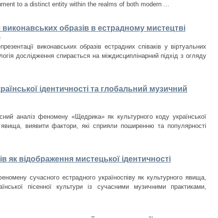
ument to a distinct entity within the realms of both modern ...
я виконавських образів в естрадному мистецтві
)
презентації виконавських образів естрадних співаків у віртуальних
логія дослідження спирається на міждисциплінарний підхід з огляду
раїнської ідентичності та глобальний музичний
сний аналіз феномену «Щедрика» як культурного коду української
о явища, виявити фактори, які сприяли поширенню та популярності
в як відображення мистецької ідентичності
еномену сучасного естрадного україноспіву як культурного явища,
їнської пісенної культури із сучасними музичними практиками,