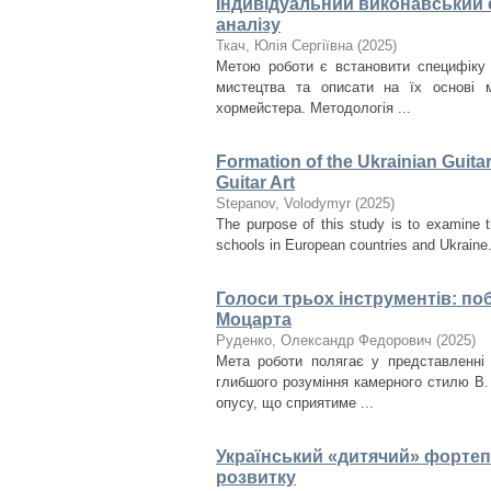
Індивідуальний виконавський с
аналізу
Ткач, Юлія Сергіївна
(
2025
)
Метою роботи є встановити специфіку 
мистецтва та описати на їх основі м
хормейстера. Методологія ...
Formation of the Ukrainian Guita
Guitar Art
Stepanov, Volodymyr
(
2025
)
The purpose of this study is to examine t
schools in European countries and Ukraine. I
Голоси трьох інструментів: поб
Моцарта
Руденко, Олександр Федорович
(
2025
)
Мета роботи полягає у представленні 
глибшого розуміння камерного стилю В.
опусу, що сприятиме ...
Український «дитячий» фортепі
розвитку