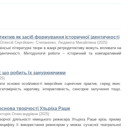
ектив як засіб формування історичної ідентичності
Олексій Сергійович
;
Степаненко, Людмила Михайлівна
(
2025
)
аїнські літературні твори в жанрі ретродетективу можуть впливати на
дентичності. Методологія роботи – історичний та компаративний
к: що робить їх занурюючими
25
)
ати основні особливості імерсійних сценічних практик, серед яких:
агатомірність наративу, інтерактивність, сенсорне залучення тощо.
основа творчості Ульріха Раше
ікторія Олександрівна
(
2025
)
ворчої діяльності німецького режисера Ульріха Раше крізь призму
специфіку її використання режисером у межах сучасної театральної