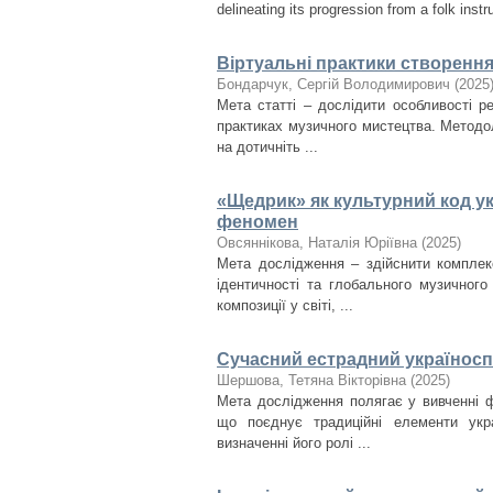
delineating its progression from a folk instr
Віртуальні практики створенн
Бондарчук, Сергій Володимирович
(
2025
Мета статті – дослідити особливості ре
практиках музичного мистецтва. Методо
на дотичніть ...
«Щедрик» як культурний код ук
феномен
Овсяннікова, Наталія Юріївна
(
2025
)
Мета дослідження – здійснити комплек
ідентичності та глобального музичног
композиції у світі, ...
Сучасний естрадний україноспі
Шершова, Тетяна Вікторівна
(
2025
)
Мета дослідження полягає у вивченні ф
що поєднує традиційні елементи укра
визначенні його ролі ...