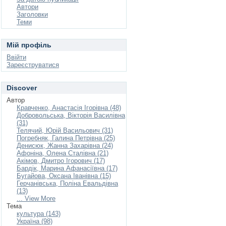
Автори
Заголовки
Теми
Мій профіль
Ввійти
Зареєструватися
Discover
Автор
Кравченко, Анастасія Ігорівна (48)
Добровольська, Вікторія Василівна
(31)
Телячий, Юрій Васильович (31)
Погребняк, Галина Петрівна (25)
Денисюк, Жанна Захарівна (24)
Афоніна, Олена Сталівна (21)
Акімов, Дмитро Ігорович (17)
Бардік, Марина Афанасіївна (17)
Бугайова, Оксана Іванівна (15)
Герчанівська, Поліна Евальдівна
(13)
... View More
Тема
культура (143)
Україна (98)