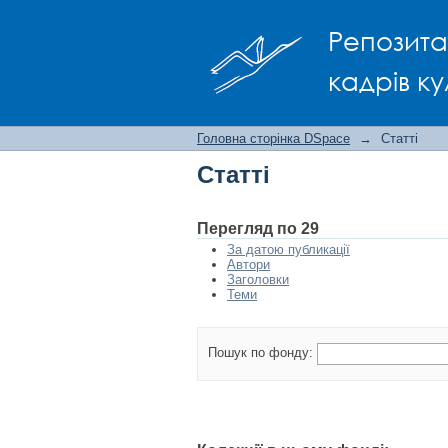
Статті
Репозита
кадрів ку
Головна сторінка DSpace
→
Статті
Статті
Перегляд по 29
За датою публикації
Автори
Заголовки
Теми
Пошук по фонду: