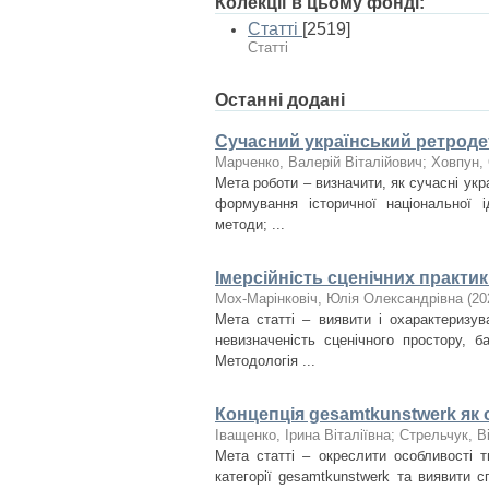
Колекції в цьому фонді:
Статті
[2519]
Статті
Останні додані
Сучасний український ретродет
Марченко, Валерій Віталійович
;
Ховпун, 
Мета роботи – визначити, як сучасні укр
формування історичної національної і
методи; ...
Імерсійність сценічних практи
Мох-Марінковіч, Юлія Олександрівна
(
20
Мета статті – виявити і охарактеризув
невизначеність сценічного простору, б
Методологія ...
Концепція gesamtkunstwerk як 
Іващенко, Ірина Віталіївна
;
Стрельчук, В
Мета статті – окреслити особливості т
категорії gesamtkunstwerk та виявити 