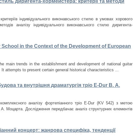
тиль диригента-хормейстера: критерії та методи
критеріїв індивідуального виконавського стилю в умовах хорового
етодів аналізу індивідуального виконавського стилю диригента-
r School in the Context of the Development of European
he main trends in the establishment and development of national guitar
t attempts to present certain general historical characteristics ...
удова та внутрішня драматургія тріо E-Dur В. А.
комплексного аналізу фортепіанного тріо E-Dur (KV 542) з метою
 А. Моцарта. Дослідження передбачає аналіз структурних елементів
анний концерт: жанрова специфіка, тенденції