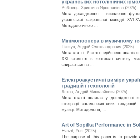
українських нотолінійних ірмол
Рябінець, Христина Ярославівна
(
2025
)
Мета дослідження – виявлення функціо
української сакральної монодії XVI-X
Методологічною ...
Мінімоноопера в музичному теа
Пискун, Андрій Олександрович
(
2025
)
Мета статті. У статті здійснено аналіз 
ХХІ століття в контексті синтезу ми
спирається на ...
Електроакустичні виміри украї
традицій і технологій
Лєтов, Андрій Миколайович
(
2025
)
Мета статті полягає у дослідженні ко
інтеграції загальносвітових тенденцій
музиці. Методологія, ...
Art of Sopilka Performance in So
Нvozd, Yurii
(
2025
)
The purpose of this paper is to provide 