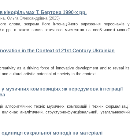
 кінофільмах Т. Бертона 1990-х рр.
чна, Ольга Олександрівна
(
2025
)
ого слова, зокрема його інтонаційного вираження персонажів у
0-х рр, а також вплив готичного мистецтва на особливості мовної
Innovation in the Context of 21st-Century Ukrainian
creativity as a driving force of innovative development and to reveal its
 and cultural-artistic potential of society in the context ...
 у музичних композиціях як передумова інтеграції
ва
ії алгоритмічних технік музичних композицій і технік формалізації
и включає аналітичний, структурно-функціональний, узагальнюючий
на одиниця сакральної монодії на матеріалі