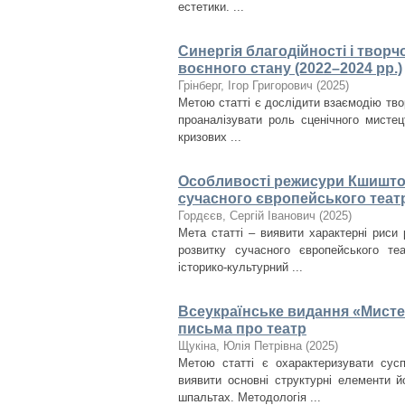
естетики. ...
Синергія благодійності і творч
воєнного стану (2022–2024 рр.)
Грінберг, Ігор Григорович
(
2025
)
Метою статті є дослідити взаємодію твор
проаналізувати роль сценічного мистец
кризових ...
Особливості режисури Кшиштоф
сучасного європейського теат
Гордєєв, Сергій Іванович
(
2025
)
Мета статті – виявити характерні риси 
розвитку сучасного європейського те
історико-культурний ...
Всеукраїнське видання «Мисте
письма про театр
Щукіна, Юлія Петрівна
(
2025
)
Метою статті є охарактеризувати сус
виявити основні структурні елементи й
шпальтах. Методологія ...