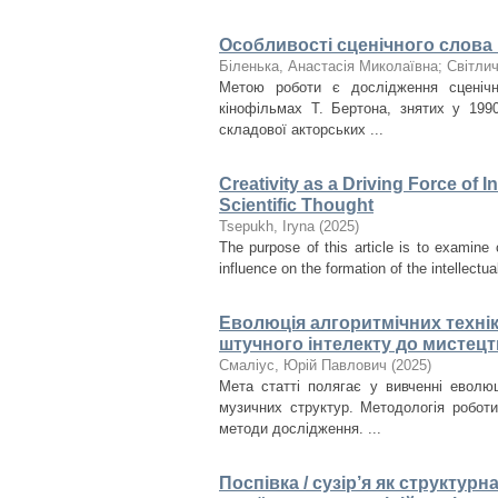
Особливості сценічного слова в
Біленька, Анастасія Миколаївна
;
Світли
Метою роботи є дослідження сценічн
кінофільмах Т. Бертона, знятих у 199
складової акторських ...
Creativity as a Driving Force of 
Scientific Thought
Tsepukh, Iryna
(
2025
)
The purpose of this article is to examine 
influence on the formation of the intellectual
Еволюція алгоритмічних технік
штучного інтелекту до мистецт
Смаліус, Юрій Павлович
(
2025
)
Мета статті полягає у вивченні еволюц
музичних структур. Методологія робот
методи дослідження. ...
Поспівка / сузір’я як структур