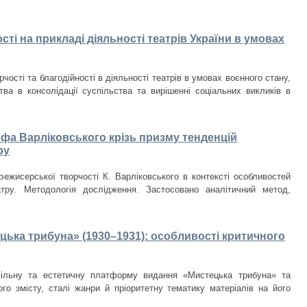
ості на прикладі діяльності театрів України в умовах
чості та благодійності в діяльності театрів в умовах воєнного стану,
тва в консолідації суспільства та вирішенні соціальних викликів в
а Варліковського крізь призму тенденцій
ру
режисерської творчості К. Варліковського в контексті особливостей
атру. Методологія дослідження. Застосовано аналітичний метод,
цька трибуна» (1930–1931): особливості критичного
пільну та естетичну платформу видання «Мистецька трибуна» та
ого змісту, сталі жанри й пріоритетну тематику матеріалів на його