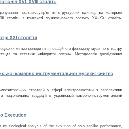
огіонів XVI–XVIII століть
нування поспівок/сузір’їв як структурних одиниць на матеріалі
VIII cтоліть в контексті музикознавчого поступу ХХ–ХХІ століть.
трі ХХІ століття
специфіки мінімоноопери як інноваційного феномену музичного театру
стецтв та естетики «відкритої опери». Методологія дослідження
нської камерно-інструментальної музики: синтез
мпозиторських стратегій у сфері електроакустики з перспективи
 та національних традицій в українській камерно-інструментальній
lo Execution
a musicological analysis of the evolution of solo sopilka performance,