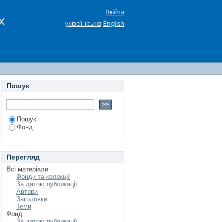
Ввійти
х
українська
English
Пошук
Пошук
Фонд
Перегляд
Всі матеріали
Фонди та колекції
За датою публикації
Автори
Заголовки
Теми
Фонд
За датою публикації