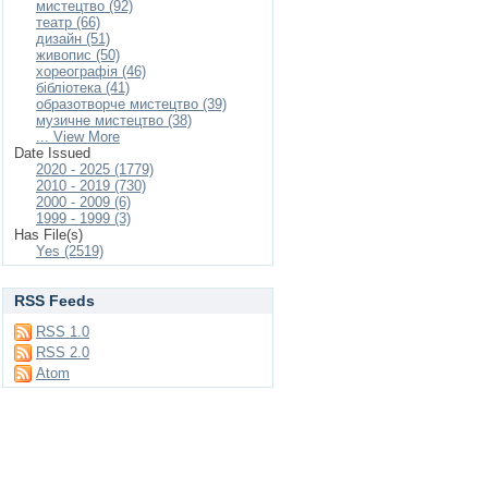
мистецтво (92)
театр (66)
дизайн (51)
живопис (50)
хореографія (46)
бібліотека (41)
образотворче мистецтво (39)
музичне мистецтво (38)
... View More
Date Issued
2020 - 2025 (1779)
2010 - 2019 (730)
2000 - 2009 (6)
1999 - 1999 (3)
Has File(s)
Yes (2519)
RSS Feeds
RSS 1.0
RSS 2.0
Atom