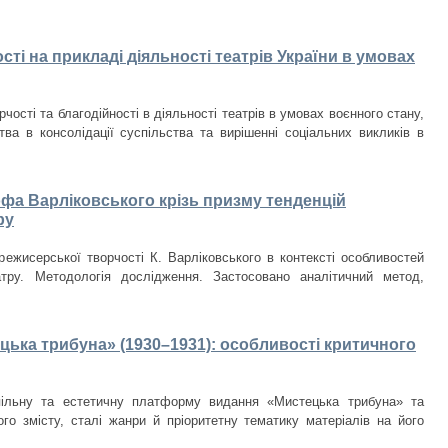
ості на прикладі діяльності театрів України в умовах
чості та благодійності в діяльності театрів в умовах воєнного стану,
тва в консолідації суспільства та вирішенні соціальних викликів в
а Варліковського крізь призму тенденцій
ру
режисерської творчості К. Варліковського в контексті особливостей
атру. Методологія дослідження. Застосовано аналітичний метод,
цька трибуна» (1930–1931): особливості критичного
пільну та естетичну платформу видання «Мистецька трибуна» та
ого змісту, сталі жанри й пріоритетну тематику матеріалів на його