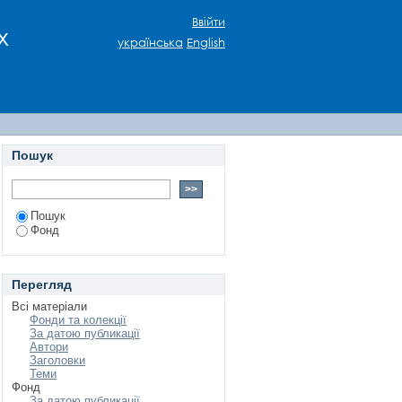
Ввійти
х
українська
English
Пошук
Пошук
Фонд
Перегляд
Всі матеріали
Фонди та колекції
За датою публикації
Автори
Заголовки
Теми
Фонд
За датою публикації