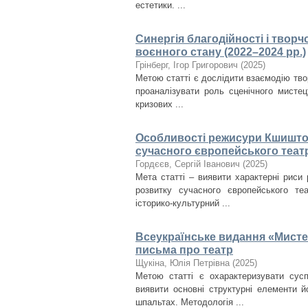
естетики. ...
Синергія благодійності і творч
воєнного стану (2022–2024 рр.)
Грінберг, Ігор Григорович
(
2025
)
Метою статті є дослідити взаємодію твор
проаналізувати роль сценічного мистец
кризових ...
Особливості режисури Кшиштоф
сучасного європейського теат
Гордєєв, Сергій Іванович
(
2025
)
Мета статті – виявити характерні риси 
розвитку сучасного європейського те
історико-культурний ...
Всеукраїнське видання «Мисте
письма про театр
Щукіна, Юлія Петрівна
(
2025
)
Метою статті є охарактеризувати сус
виявити основні структурні елементи й
шпальтах. Методологія ...