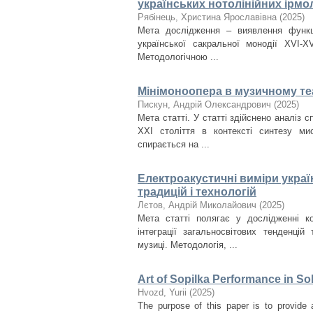
українських нотолінійних ірмол
Рябінець, Христина Ярославівна
(
2025
)
Мета дослідження – виявлення функціо
української сакральної монодії XVI-X
Методологічною ...
Мінімоноопера в музичному теа
Пискун, Андрій Олександрович
(
2025
)
Мета статті. У статті здійснено аналіз 
ХХІ століття в контексті синтезу ми
спирається на ...
Електроакустичні виміри украї
традицій і технологій
Лєтов, Андрій Миколайович
(
2025
)
Мета статті полягає у дослідженні ко
інтеграції загальносвітових тенденцій
музиці. Методологія, ...
Art of Sopilka Performance in So
Нvozd, Yurii
(
2025
)
The purpose of this paper is to provide 