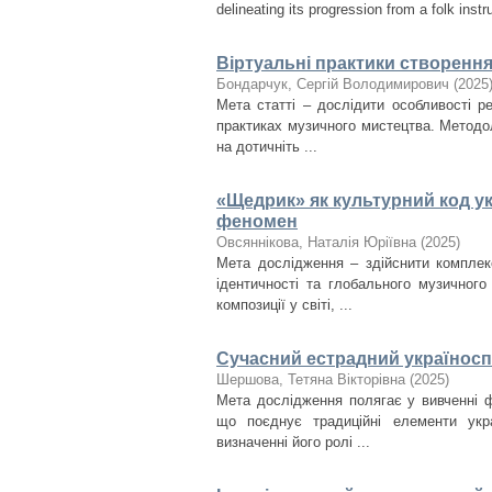
delineating its progression from a folk instr
Віртуальні практики створенн
Бондарчук, Сергій Володимирович
(
2025
Мета статті – дослідити особливості ре
практиках музичного мистецтва. Методо
на дотичніть ...
«Щедрик» як культурний код ук
феномен
Овсяннікова, Наталія Юріївна
(
2025
)
Мета дослідження – здійснити комплек
ідентичності та глобального музичног
композиції у світі, ...
Сучасний естрадний україноспі
Шершова, Тетяна Вікторівна
(
2025
)
Мета дослідження полягає у вивченні ф
що поєднує традиційні елементи укра
визначенні його ролі ...