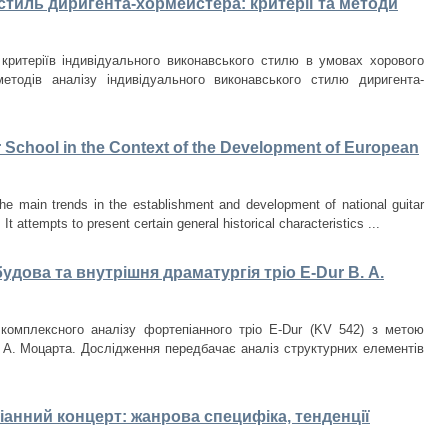
тиль диригента-хормейстера: критерії та методи
критеріїв індивідуального виконавського стилю в умовах хорового
етодів аналізу індивідуального виконавського стилю диригента-
r School in the Context of the Development of European
he main trends in the establishment and development of national guitar
t attempts to present certain general historical characteristics ...
удова та внутрішня драматургія тріо E-Dur В. А.
комплексного аналізу фортепіанного тріо E-Dur (KV 542) з метою
 А. Моцарта. Дослідження передбачає аналіз структурних елементів
анний концерт: жанрова специфіка, тенденції