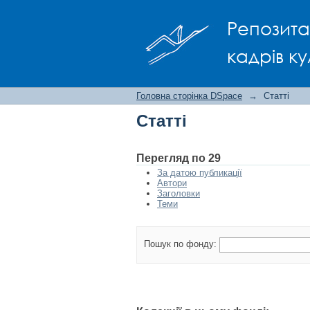
Статті
Репозита
кадрів ку
Головна сторінка DSpace
→
Статті
Статті
Перегляд по 29
За датою публикації
Автори
Заголовки
Теми
Пошук по фонду: