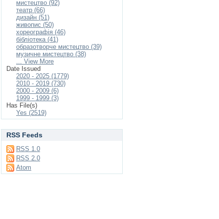
мистецтво (92)
театр (66)
дизайн (51)
живопис (50)
хореографія (46)
бібліотека (41)
образотворче мистецтво (39)
музичне мистецтво (38)
... View More
Date Issued
2020 - 2025 (1779)
2010 - 2019 (730)
2000 - 2009 (6)
1999 - 1999 (3)
Has File(s)
Yes (2519)
RSS Feeds
RSS 1.0
RSS 2.0
Atom