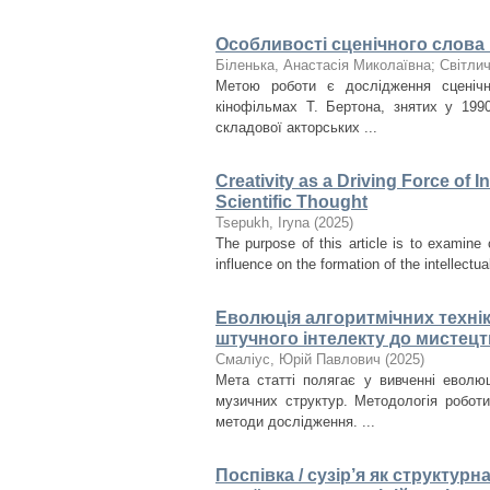
Особливості сценічного слова в
Біленька, Анастасія Миколаївна
;
Світли
Метою роботи є дослідження сценічн
кінофільмах Т. Бертона, знятих у 199
складової акторських ...
Creativity as a Driving Force of 
Scientific Thought
Tsepukh, Iryna
(
2025
)
The purpose of this article is to examine 
influence on the formation of the intellectual
Еволюція алгоритмічних технік
штучного інтелекту до мистецт
Смаліус, Юрій Павлович
(
2025
)
Мета статті полягає у вивченні еволюц
музичних структур. Методологія робот
методи дослідження. ...
Поспівка / сузір’я як структур