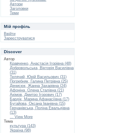
Автори
Заголовки
Теми
Мій профіль
Ввійти
Зареєструватися
Discover
Автор
Кравченко, Анастасія Ігорівна (48)
Добровольська, Вікторія Василівна
(31)
Телячий, Юрій Васильович (31)
Погребняк, Галина Петрівна (25)
Денисюк, Жанна Захарівна (24)
Афоніна, Олена Сталівна (21)
Акімов, Дмитро Ігорович (17)
Бардік, Марина Афанасіївна (17)
Бугайова, Оксана Іванівна (15)
Герчанівська, Поліна Евальдівна
(13)
... View More
Тема
культура (143)
Україна (98)