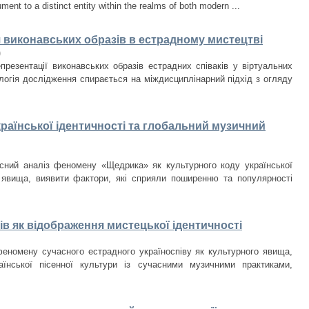
ument to a distinct entity within the realms of both modern ...
я виконавських образів в естрадному мистецтві
)
презентації виконавських образів естрадних співаків у віртуальних
логія дослідження спирається на міждисциплінарний підхід з огляду
раїнської ідентичності та глобальний музичний
сний аналіз феномену «Щедрика» як культурного коду української
о явища, виявити фактори, які сприяли поширенню та популярності
в як відображення мистецької ідентичності
еномену сучасного естрадного україноспіву як культурного явища,
їнської пісенної культури із сучасними музичними практиками,