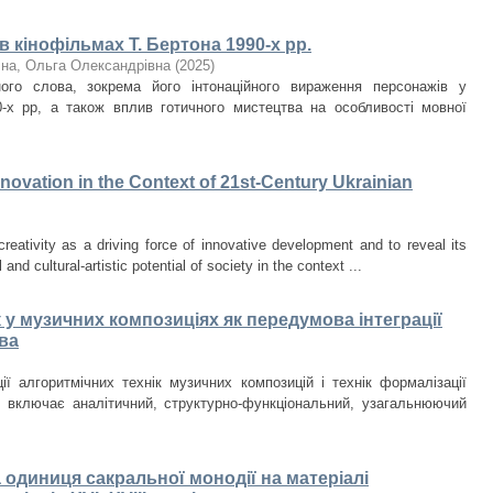
 кінофільмах Т. Бертона 1990-х рр.
чна, Ольга Олександрівна
(
2025
)
ого слова, зокрема його інтонаційного вираження персонажів у
0-х рр, а також вплив готичного мистецтва на особливості мовної
Innovation in the Context of 21st-Century Ukrainian
creativity as a driving force of innovative development and to reveal its
 and cultural-artistic potential of society in the context ...
 у музичних композиціях як передумова інтеграції
ва
ії алгоритмічних технік музичних композицій і технік формалізації
и включає аналітичний, структурно-функціональний, узагальнюючий
на одиниця сакральної монодії на матеріалі