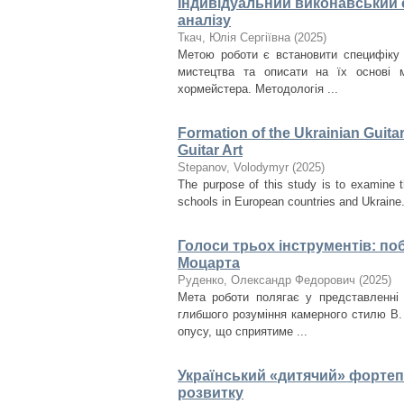
Індивідуальний виконавський с
аналізу
Ткач, Юлія Сергіївна
(
2025
)
Метою роботи є встановити специфіку 
мистецтва та описати на їх основі м
хормейстера. Методологія ...
Formation of the Ukrainian Guita
Guitar Art
Stepanov, Volodymyr
(
2025
)
The purpose of this study is to examine t
schools in European countries and Ukraine. I
Голоси трьох інструментів: поб
Моцарта
Руденко, Олександр Федорович
(
2025
)
Мета роботи полягає у представленні 
глибшого розуміння камерного стилю В.
опусу, що сприятиме ...
Український «дитячий» фортепі
розвитку