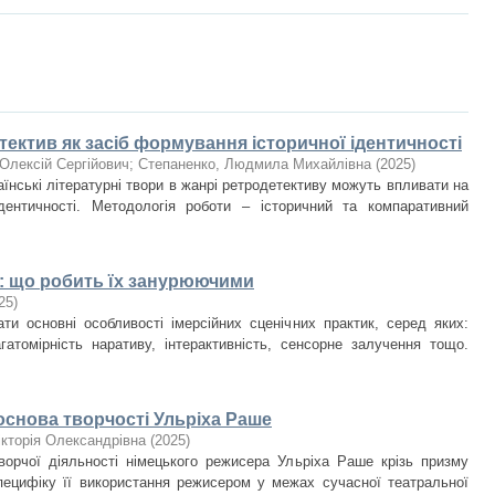
ектив як засіб формування історичної ідентичності
Олексій Сергійович
;
Степаненко, Людмила Михайлівна
(
2025
)
аїнські літературні твори в жанрі ретродетективу можуть впливати на
дентичності. Методологія роботи – історичний та компаративний
к: що робить їх занурюючими
25
)
ати основні особливості імерсійних сценічних практик, серед яких:
агатомірність наративу, інтерактивність, сенсорне залучення тощо.
основа творчості Ульріха Раше
ікторія Олександрівна
(
2025
)
ворчої діяльності німецького режисера Ульріха Раше крізь призму
специфіку її використання режисером у межах сучасної театральної