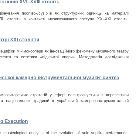
огіонів XVI–XVIII століть
нування поспівок/сузір’їв як структурних одиниць на матеріалі
VIII cтоліть в контексті музикознавчого поступу ХХ–ХХІ століть.
трі ХХІ століття
специфіки мінімоноопери як інноваційного феномену музичного театру
стецтв та естетики «відкритої опери». Методологія дослідження
нської камерно-інструментальної музики: синтез
мпозиторських стратегій у сфері електроакустики з перспективи
 та національних традицій в українській камерно-інструментальній
lo Execution
a musicological analysis of the evolution of solo sopilka performance,