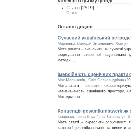
Колекції в цьому фонді:
Статті
[2519]
Статті
Останні додані
Сучасний український ретродет
Марченко, Валерій Віталійович
;
Ховпун, 
Мета роботи – визначити, як сучасні укр
формування історичної національної і
методи; ...
Імерсійність сценічних практи
Мох-Марінковіч, Юлія Олександрівна
(
20
Мета статті – виявити і охарактеризув
невизначеність сценічного простору, б
Методологія ...
Концепція gesamtkunstwerk як 
Іващенко, Ірина Віталіївна
;
Стрельчук, В
Мета статті – окреслити особливості т
категорії gesamtkunstwerk та виявити 