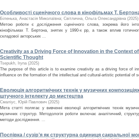
Особливості сценічного слова в кінофільмах Т. Бертона
Біленька, Анастасія Миколаївна
;
Світлична, Ольга Олександрівна
(
2025
)
Метою роботи є дослідження сценічного слова, зокрема його інто
кінофільмах Т. Бертона, знятих у 1990-х рр, а також вплив готично
складової акторських ...
Creativity as a Driving Force of Innovation in the Context o
Scientific Thought
Tsepukh, Iryna
(
2025
)
The purpose of this article is to examine creativity as a driving force of i
influence on the formation of the intellectual and cultural-artistic potential of s
Еволюція алгоритмічних технік у музичних композиціях
штучного інтелекту до мистецтва
Смаліус, Юрій Павлович
(
2025
)
Мета статті полягає у вивченні еволюції алгоритмічних технік музичн
музичних структур. Методологія роботи включає аналітичний, структ
методи дослідження. ...
Поспівка / сузір’я як структурна одиниця сакральної мон