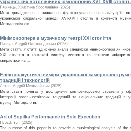
українських нотолінійних ірмологіонів XVI–XVIII століть
Рябінець, Христина Ярославівна
(
2025
)
Мета дослідження – виявлення функціонування поспівок/сузір’їв як
української сакральної монодії XVI-XVIII cтоліть в контексті музи
Методологічною ...
Мінімоноопера в музичному театрі ХХІ століття
Пискун, Андрій Олександрович
(
2025
)
Мета статті. У статті здійснено аналіз специфіки мінімоноопери як інн
ХХІ століття в контексті синтезу мистецтв та естетики «відкрито
спирається на ...
Електроакустичні виміри української камерно-інструме
традицій і технологій
Лєтов, Андрій Миколайович
(
2025
)
Мета статті полягає у дослідженні композиторських стратегій у сф
інтеграції загальносвітових тенденцій та національних традицій в ук
музиці. Методологія, ...
Art of Sopilka Performance in Solo Execution
Нvozd, Yurii
(
2025
)
The purpose of this paper is to provide a musicological analysis of the e