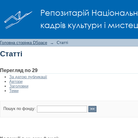
Статті
Репозитарій Національно
кадрів культури і мисте
Головна сторінка DSpace
→
Статті
Статті
Перегляд по 29
За датою публикації
Автори
Заголовки
Теми
Пошук по фонду: