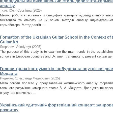
Індивідуальний виконавський стиль диригента-хормейс
аналізу
Ткач, Юлія Сергіївна
(
2025
)
Метою роботи є встановити специфіку критеріїв індивідуального вик
мистецтва та описати на їх основі методів аналізу індивідуально
хормейстера. Методологія ...
Formation of the Ukrainian Guitar School in the Context o
Guitar Art
Stepanov, Volodymyr
(
2025
)
The purpose of this study is to examine the main trends in the establishm
schools in European countries and Ukraine. It attempts to present certain gener
Голоси трьох інструментів: побудова та внутрішня драма
Моцарта
Руденко, Олександр Федорович
(
2025
)
Мета роботи полягає у представленні комплексного аналізу фортепіа
глибшого розуміння камерного стилю В. А. Моцарта. Дослідження перед
опусу, що сприятиме ...
Український «дитячий» фортепіанний концерт: жанрова
розвитку