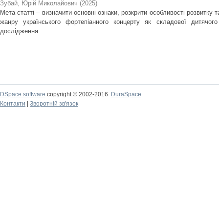
Зубай, Юрій Миколайович
(
2025
)
Мета статті – визначити основні ознаки, розкрити особливості розвитку 
жанру українського фортепіанного концерту як складової дитячого
дослідження ...
DSpace software
copyright © 2002-2016
DuraSpace
Контакти
|
Зворотній зв'язок