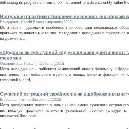
delineating its progression from a folk instrument to a distinct entity within t
Віртуальні практики створення виконавських образів 
Бондарчук, Сергій Володимирович
(
2025
)
Мета статті – дослідити особливості репрезентації виконавських образ
практиках музичного мистецтва. Методологія дослідження спирається н
на дотичніть ...
«Щедрик» як культурний код української ідентичності 
феномен
Овсяннікова, Наталія Юріївна
(
2025
)
Мета дослідження – здійснити комплексний аналіз феномену «Щедрика
ідентичності та глобального музичного явища, виявити фактори, які
композиції у світі, ...
Сучасний естрадний україноспів як відображення мисте
Шершова, Тетяна Вікторівна
(
2025
)
Мета дослідження полягає у вивченні феномену сучасного естрадного 
що поєднує традиційні елементи української пісенної культури із
визначенні його ролі ...