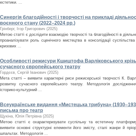
естетики. ...
Синергія благодійності і творчості на прикладі діяльнос
воєнного стану (2022–2024 рр.)
Грінберг, Ігор Григорович
(
2025
)
Метою статті є дослідити взаємодію творчості та благодійності в діяльно
проаналізувати роль сценічного мистецтва в консолідації суспільства
кризових ...
Особливості режисури Кшиштофа Варліковського крізь
сучасного європейського театру
Гордєєв, Сергій Іванович
(
2025
)
Мета статті – виявити характерні риси режисерської творчості К. Варл
розвитку сучасного європейського театру. Методологія дослідженн
історико-культурний ...
Всеукраїнське видання «Мистецька трибуна» (1930–193
письма про театр
Щукіна, Юлія Петрівна
(
2025
)
Метою статті є охарактеризувати суспільну та естетичну платформ
виявити основні структурні елементи його змісту, сталі жанри й пріо
шпальтах. Методологія ...