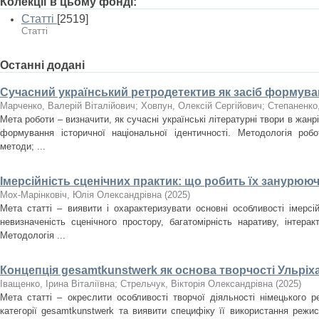
Колекції в цьому фонді:
Статті
[2519]
Статті
Останні додані
Сучасний український ретродетектив як засіб формуван
Марченко, Валерій Віталійович
;
Ховпун, Олексій Сергійович
;
Степаненко
Мета роботи – визначити, як сучасні українські літературні твори в жан
формування історичної національної ідентичності. Методологія роб
методи; ...
Імерсійність сценічних практик: що робить їх занурюю
Мох-Марінковіч, Юлія Олександрівна
(
2025
)
Мета статті – виявити і охарактеризувати основні особливості імерсі
невизначеність сценічного простору, багатомірність наративу, інтера
Методологія ...
Концепція gesamtkunstwerk як основа творчості Ульріх
Іващенко, Ірина Віталіївна
;
Стрельчук, Вікторія Олександрівна
(
2025
)
Мета статті – окреслити особливості творчої діяльності німецького 
категорії gesamtkunstwerk та виявити специфіку її використання режи