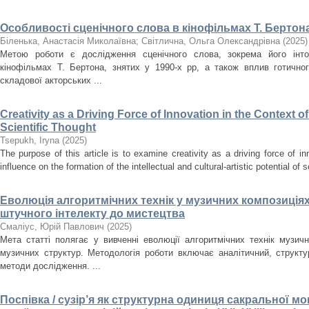
Особливості сценічного слова в кінофільмах Т. Бертона
Біленька, Анастасія Миколаївна
;
Світлична, Ольга Олександрівна
(
2025
)
Метою роботи є дослідження сценічного слова, зокрема його інто
кінофільмах Т. Бертона, знятих у 1990-х рр, а також вплив готично
складової акторських ...
Creativity as a Driving Force of Innovation in the Context o
Scientific Thought
Tsepukh, Iryna
(
2025
)
The purpose of this article is to examine creativity as a driving force of i
influence on the formation of the intellectual and cultural-artistic potential of s
Еволюція алгоритмічних технік у музичних композиціях
штучного інтелекту до мистецтва
Смаліус, Юрій Павлович
(
2025
)
Мета статті полягає у вивченні еволюції алгоритмічних технік музичн
музичних структур. Методологія роботи включає аналітичний, структ
методи дослідження. ...
Поспівка / сузір’я як структурна одиниця сакральної мон