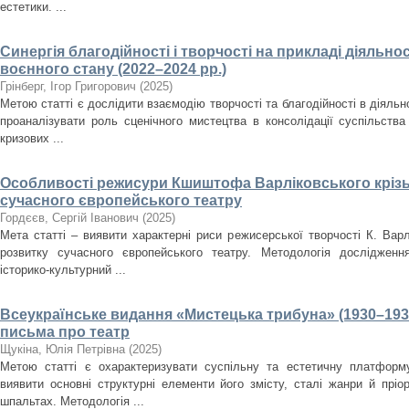
естетики. ...
Синергія благодійності і творчості на прикладі діяльнос
воєнного стану (2022–2024 рр.)
Грінберг, Ігор Григорович
(
2025
)
Метою статті є дослідити взаємодію творчості та благодійності в діяльно
проаналізувати роль сценічного мистецтва в консолідації суспільства
кризових ...
Особливості режисури Кшиштофа Варліковського крізь
сучасного європейського театру
Гордєєв, Сергій Іванович
(
2025
)
Мета статті – виявити характерні риси режисерської творчості К. Варл
розвитку сучасного європейського театру. Методологія дослідженн
історико-культурний ...
Всеукраїнське видання «Мистецька трибуна» (1930–193
письма про театр
Щукіна, Юлія Петрівна
(
2025
)
Метою статті є охарактеризувати суспільну та естетичну платформ
виявити основні структурні елементи його змісту, сталі жанри й пріо
шпальтах. Методологія ...