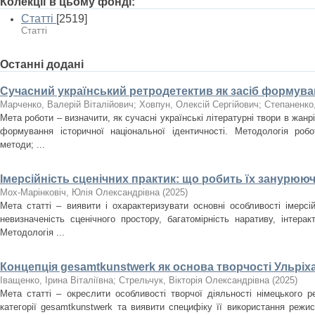
Колекції в цьому фонді:
Статті
[2519]
Статті
Останні додані
Сучасний український ретродетектив як засіб формуван
Марченко, Валерій Віталійович
;
Ховпун, Олексій Сергійович
;
Степаненко
Мета роботи – визначити, як сучасні українські літературні твори в жан
формування історичної національної ідентичності. Методологія роб
методи; ...
Імерсійність сценічних практик: що робить їх занурюю
Мох-Марінковіч, Юлія Олександрівна
(
2025
)
Мета статті – виявити і охарактеризувати основні особливості імерсі
невизначеність сценічного простору, багатомірність наративу, інтера
Методологія ...
Концепція gesamtkunstwerk як основа творчості Ульріх
Іващенко, Ірина Віталіївна
;
Стрельчук, Вікторія Олександрівна
(
2025
)
Мета статті – окреслити особливості творчої діяльності німецького 
категорії gesamtkunstwerk та виявити специфіку її використання режи