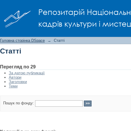
Статті
Репозитарій Національно
кадрів культури і мисте
Головна сторінка DSpace
→
Статті
Статті
Перегляд по 29
За датою публикації
Автори
Заголовки
Теми
Пошук по фонду: