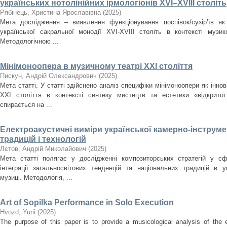
українських нотолінійних ірмологіонів XVI–XVIII століть
Рябінець, Христина Ярославівна
(
2025
)
Мета дослідження – виявлення функціонування поспівок/сузір’їв як
української сакральної монодії XVI-XVIII cтоліть в контексті музи
Методологічною ...
Мінімоноопера в музичному театрі ХХІ століття
Пискун, Андрій Олександрович
(
2025
)
Мета статті. У статті здійснено аналіз специфіки мінімоноопери як інн
ХХІ століття в контексті синтезу мистецтв та естетики «відкрито
спирається на ...
Електроакустичні виміри української камерно-інструме
традицій і технологій
Лєтов, Андрій Миколайович
(
2025
)
Мета статті полягає у дослідженні композиторських стратегій у сф
інтеграції загальносвітових тенденцій та національних традицій в ук
музиці. Методологія, ...
Art of Sopilka Performance in Solo Execution
Нvozd, Yurii
(
2025
)
The purpose of this paper is to provide a musicological analysis of the e