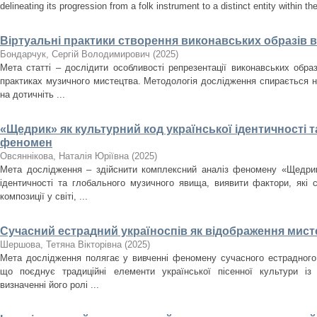
delineating its progression from a folk instrument to a distinct entity within t
Віртуальні практики створення виконавських образів 
Бондарчук, Сергій Володимирович
(
2025
)
Мета статті – дослідити особливості репрезентації виконавських образ
практиках музичного мистецтва. Методологія дослідження спирається н
на дотичніть ...
«Щедрик» як культурний код української ідентичності 
феномен
Овсяннікова, Наталія Юріївна
(
2025
)
Мета дослідження – здійснити комплексний аналіз феномену «Щедрика
ідентичності та глобального музичного явища, виявити фактори, які
композиції у світі, ...
Сучасний естрадний україноспів як відображення мисте
Шершова, Тетяна Вікторівна
(
2025
)
Мета дослідження полягає у вивченні феномену сучасного естрадного 
що поєднує традиційні елементи української пісенної культури із
визначенні його ролі ...