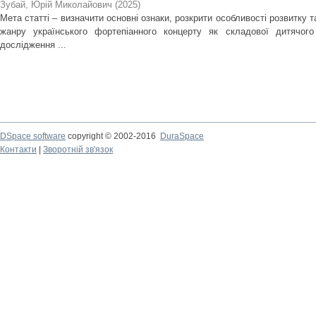
Зубай, Юрій Миколайович
(
2025
)
Мета статті – визначити основні ознаки, розкрити особливості розвитку 
жанру українського фортепіанного концерту як складової дитячого
дослідження ...
DSpace software
copyright © 2002-2016
DuraSpace
Контакти
|
Зворотній зв'язок