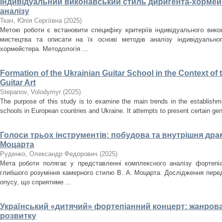
Індивідуальний виконавський стиль диригента-хормейс
аналізу
Ткач, Юлія Сергіївна
(
2025
)
Метою роботи є встановити специфіку критеріїв індивідуального вик
мистецтва та описати на їх основі методів аналізу індивідуально
хормейстера. Методологія ...
Formation of the Ukrainian Guitar School in the Context o
Guitar Art
Stepanov, Volodymyr
(
2025
)
The purpose of this study is to examine the main trends in the establishm
schools in European countries and Ukraine. It attempts to present certain gener
Голоси трьох інструментів: побудова та внутрішня драма
Моцарта
Руденко, Олександр Федорович
(
2025
)
Мета роботи полягає у представленні комплексного аналізу фортепіа
глибшого розуміння камерного стилю В. А. Моцарта. Дослідження перед
опусу, що сприятиме ...
Український «дитячий» фортепіанний концерт: жанрова
розвитку