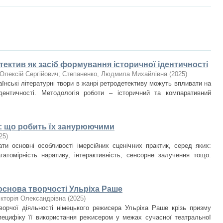
ектив як засіб формування історичної ідентичності
Олексій Сергійович
;
Степаненко, Людмила Михайлівна
(
2025
)
аїнські літературні твори в жанрі ретродетективу можуть впливати на
дентичності. Методологія роботи – історичний та компаративний
к: що робить їх занурюючими
25
)
ати основні особливості імерсійних сценічних практик, серед яких:
агатомірність наративу, інтерактивність, сенсорне залучення тощо.
основа творчості Ульріха Раше
ікторія Олександрівна
(
2025
)
ворчої діяльності німецького режисера Ульріха Раше крізь призму
специфіку її використання режисером у межах сучасної театральної