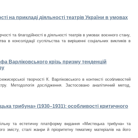
ості на прикладі діяльності театрів України в умовах
чості та благодійності в діяльності театрів в умовах воєнного стану,
тва в консолідації суспільства та вирішенні соціальних викликів в
а Варліковського крізь призму тенденцій
ру
режисерської творчості К. Варліковського в контексті особливостей
атру. Методологія дослідження. Застосовано аналітичний метод,
цька трибуна» (1930–1931): особливості критичного
пільну та естетичну платформу видання «Мистецька трибуна» та
ого змісту, сталі жанри й пріоритетну тематику матеріалів на його