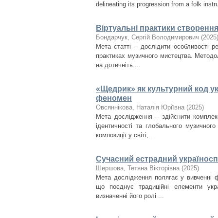
delineating its progression from a folk instr
Віртуальні практики створенн
Бондарчук, Сергій Володимирович
(
2025
Мета статті – дослідити особливості ре
практиках музичного мистецтва. Методо
на дотичніть ...
«Щедрик» як культурний код ук
феномен
Овсяннікова, Наталія Юріївна
(
2025
)
Мета дослідження – здійснити комплек
ідентичності та глобального музичног
композиції у світі, ...
Сучасний естрадний україноспі
Шершова, Тетяна Вікторівна
(
2025
)
Мета дослідження полягає у вивченні ф
що поєднує традиційні елементи укра
визначенні його ролі ...