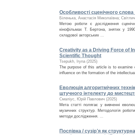
Особливості сценічного слова в
Біленька, Анастасія Миколаївна
;
Світли
Метою роботи є дослідження сценічн
кінофільмах Т. Бертона, знятих у 199
складової акторських ...
Creativity as a Driving Force of 
Scientific Thought
Tsepukh, Iryna
(
2025
)
The purpose of this article is to examine 
influence on the formation of the intellectual
Еволюція алгоритмічних технік
штучного інтелекту до мистецт
Смаліус, Юрій Павлович
(
2025
)
Мета статті полягає у вивченні еволюц
музичних структур. Методологія робот
методи дослідження. ...
Поспівка / сузір’я як структур