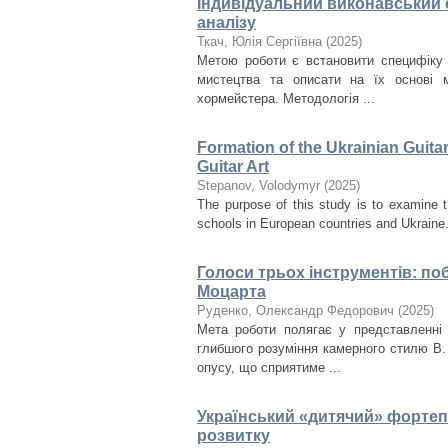
Індивідуальний виконавський с
аналізу
Ткач, Юлія Сергіївна
(
2025
)
Метою роботи є встановити специфіку 
мистецтва та описати на їх основі м
хормейстера. Методологія ...
Formation of the Ukrainian Guita
Guitar Art
Stepanov, Volodymyr
(
2025
)
The purpose of this study is to examine t
schools in European countries and Ukraine. I
Голоси трьох інструментів: поб
Моцарта
Руденко, Олександр Федорович
(
2025
)
Мета роботи полягає у представленні 
глибшого розуміння камерного стилю В.
опусу, що сприятиме ...
Український «дитячий» фортепі
розвитку