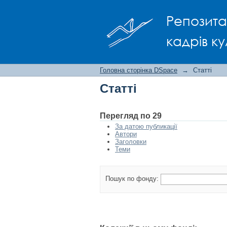
Статті
Репозита
кадрів ку
Головна сторінка DSpace
→
Статті
Статті
Перегляд по 29
За датою публикації
Автори
Заголовки
Теми
Пошук по фонду: