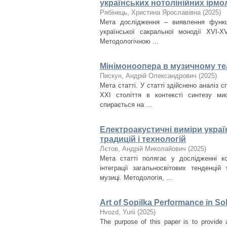
українських нотолінійних ірмол
Рябінець, Христина Ярославівна
(
2025
)
Мета дослідження – виявлення функціо
української сакральної монодії XVI-X
Методологічною ...
Мінімоноопера в музичному теа
Пискун, Андрій Олександрович
(
2025
)
Мета статті. У статті здійснено аналіз 
ХХІ століття в контексті синтезу ми
спирається на ...
Електроакустичні виміри украї
традицій і технологій
Лєтов, Андрій Миколайович
(
2025
)
Мета статті полягає у дослідженні ко
інтеграції загальносвітових тенденцій
музиці. Методологія, ...
Art of Sopilka Performance in So
Нvozd, Yurii
(
2025
)
The purpose of this paper is to provide 