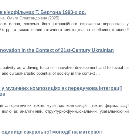
 кінофільмах Т. Бертона 1990-х рр.
чна, Ольга Олександрівна
(
2025
)
ого слова, зокрема його інтонаційного вираження персонажів у
0-х рр, а також вплив готичного мистецтва на особливості мовної
Innovation in the Context of 21st-Century Ukrainian
creativity as a driving force of innovative development and to reveal its
 and cultural-artistic potential of society in the context ...
 у музичних композиціях як передумова інтеграції
ва
ії алгоритмічних технік музичних композицій і технік формалізації
и включає аналітичний, структурно-функціональний, узагальнюючий
на одиниця сакральної монодії на матеріалі