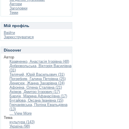
Автори
Заголовки
Теми
Мій профіль
Ввійти
Зареєструватися
Discover
Автор
Кравченко, Анастасія Ігорівна (48)
Добровольська, Вікторія Василівна
(31)
Телячий, Юрій Васильович (31)
Погребняк, Галина Петрівна (25)
Денисюк, Жанна Захарівна (24)
Афоніна, Олена Сталівна (21)
Акімов, Дмитро Ігорович (17)
Бардік, Марина Афанасіївна (17)
Бугайова, Оксана Іванівна (15)
Герчанівська, Поліна Евальдівна
(13)
... View More
Тема
культура (143)
Україна (98)