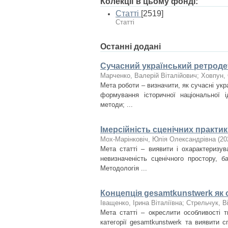
Колекції в цьому фонді:
Статті
[2519]
Статті
Останні додані
Сучасний український ретродет
Марченко, Валерій Віталійович
;
Ховпун, 
Мета роботи – визначити, як сучасні укр
формування історичної національної і
методи; ...
Імерсійність сценічних практи
Мох-Марінковіч, Юлія Олександрівна
(
20
Мета статті – виявити і охарактеризув
невизначеність сценічного простору, б
Методологія ...
Концепція gesamtkunstwerk як 
Іващенко, Ірина Віталіївна
;
Стрельчук, В
Мета статті – окреслити особливості т
категорії gesamtkunstwerk та виявити 