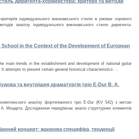
тиль диригента-хормейстера: критерії та методи
критеріїв індивідуального виконавського стилю в умовах хорового
етодів аналізу індивідуального виконавського стилю диригента-
r School in the Context of the Development of European
he main trends in the establishment and development of national guitar
t attempts to present certain general historical characteristics ...
удова та внутрішня драматургія тріо E-Dur В. А.
комплексного аналізу фортепіанного тріо E-Dur (KV 542) з метою
 А. Моцарта. Дослідження передбачає аналіз структурних елементів
анний концерт: жанрова специфіка, тенденції