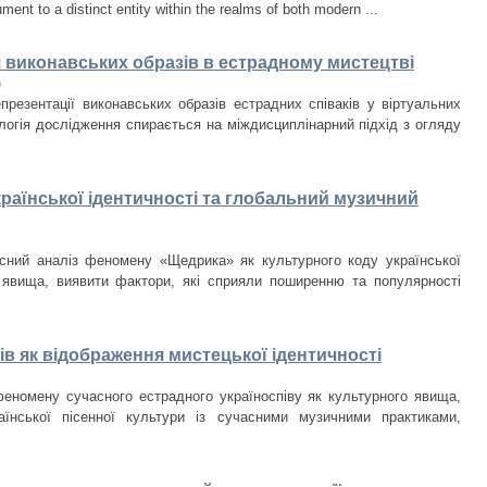
ument to a distinct entity within the realms of both modern ...
я виконавських образів в естрадному мистецтві
)
презентації виконавських образів естрадних співаків у віртуальних
логія дослідження спирається на міждисциплінарний підхід з огляду
раїнської ідентичності та глобальний музичний
сний аналіз феномену «Щедрика» як культурного коду української
о явища, виявити фактори, які сприяли поширенню та популярності
в як відображення мистецької ідентичності
еномену сучасного естрадного україноспіву як культурного явища,
їнської пісенної культури із сучасними музичними практиками,