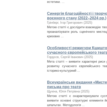
естетики. ...
Синергія благодійності і творч
воєнного стану (2022–2024 рр.)
Грінберг, Ігор Григорович
(
2025
)
Метою статті є дослідити взаємодію твор
проаналізувати роль сценічного мистец
кризових ...
Особливості режисури Кшиштоф
сучасного європейського теат
Гордєєв, Сергій Іванович
(
2025
)
Мета статті – виявити характерні риси 
розвитку сучасного європейського те
історико-культурний ...
Всеукраїнське видання «Мисте
письма про театр
Щукіна, Юлія Петрівна
(
2025
)
Метою статті є охарактеризувати сус
виявити основні структурні елементи й
шпальтах. Методологія ...