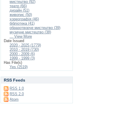
мистецтво (92)
театр (66)
дизайн (51)
живопис (50)
хореографія (46)
бібліотека (41)
образотворче мистецтво (39)
музичне мистецтво (38)
... View More
Date Issued
2020 - 2025 (1779)
2010 - 2019 (730)
2000 - 2009 (6)
1999 - 1999 (3)
Has File(s)
Yes (2519)
RSS Feeds
RSS 1.0
RSS 2.0
Atom