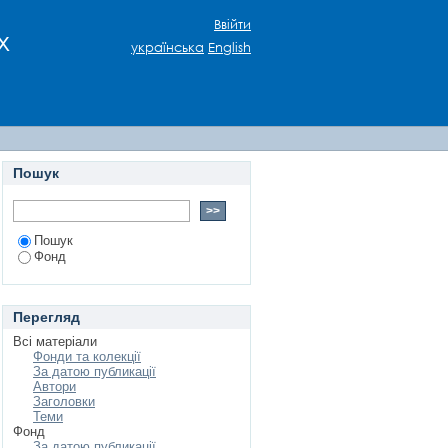
Ввійти
х
українська
English
Пошук
Пошук
Фонд
Перегляд
Всі матеріали
Фонди та колекції
За датою публикації
Автори
Заголовки
Теми
Фонд
За датою публикації