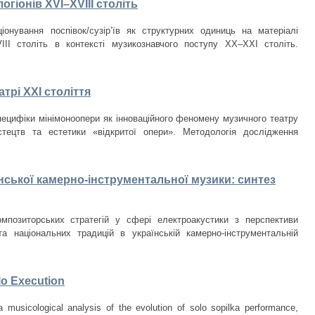
огіонів XVI–XVIII століть
нування поспівок/сузір’їв як структурних одиниць на матеріалі
VIII cтоліть в контексті музикознавчого поступу ХХ–ХХІ століть.
трі ХХІ століття
специфіки мінімоноопери як інноваційного феномену музичного театру
стецтв та естетики «відкритої опери». Методологія дослідження
нської камерно-інструментальної музики: синтез
мпозиторських стратегій у сфері електроакустики з перспективи
 та національних традицій в українській камерно-інструментальній
lo Execution
a musicological analysis of the evolution of solo sopilka performance,