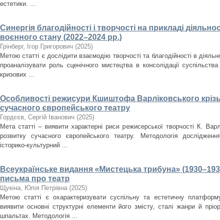
естетики. ...
Синергія благодійності і творчості на прикладі діяльнос
воєнного стану (2022–2024 рр.)
Грінберг, Ігор Григорович
(
2025
)
Метою статті є дослідити взаємодію творчості та благодійності в діяльно
проаналізувати роль сценічного мистецтва в консолідації суспільства
кризових ...
Особливості режисури Кшиштофа Варліковського крізь
сучасного європейського театру
Гордєєв, Сергій Іванович
(
2025
)
Мета статті – виявити характерні риси режисерської творчості К. Варл
розвитку сучасного європейського театру. Методологія дослідженн
історико-культурний ...
Всеукраїнське видання «Мистецька трибуна» (1930–193
письма про театр
Щукіна, Юлія Петрівна
(
2025
)
Метою статті є охарактеризувати суспільну та естетичну платформ
виявити основні структурні елементи його змісту, сталі жанри й пріо
шпальтах. Методологія ...