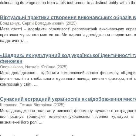
delineating its progression from a folk instrument to a distinct entity within t
Віртуальні практики створення виконавських образів 
Бондарчук, Сергій Володимирович
(
2025
)
Мета статті – дослідити особливості репрезентації виконавських образ
практиках музичного мистецтва. Методологія дослідження спирається н
на дотичніть ...
«Щедрик» як культурний код української ідентичності 
феномен
Овсяннікова, Наталія Юріївна
(
2025
)
Мета дослідження – здійснити комплексний аналіз феномену «Щедрика
ідентичності та глобального музичного явища, виявити фактори, які
композиції у світі, ...
Сучасний естрадний україноспів як відображення мисте
Шершова, Тетяна Вікторівна
(
2025
)
Мета дослідження полягає у вивченні феномену сучасного естрадного 
що поєднує традиційні елементи української пісенної культури із
визначенні його ролі ...