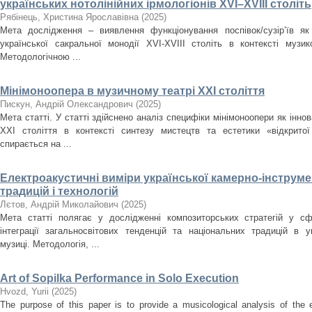
українських нотолінійних ірмологіонів XVI–XVIII століть
Рябінець, Христина Ярославівна
(
2025
)
Мета дослідження – виявлення функціонування поспівок/сузір’їв як
української сакральної монодії XVI-XVIII cтоліть в контексті музи
Методологічною ...
Мінімоноопера в музичному театрі ХХІ століття
Пискун, Андрій Олександрович
(
2025
)
Мета статті. У статті здійснено аналіз специфіки мінімоноопери як інн
ХХІ століття в контексті синтезу мистецтв та естетики «відкрито
спирається на ...
Електроакустичні виміри української камерно-інструме
традицій і технологій
Лєтов, Андрій Миколайович
(
2025
)
Мета статті полягає у дослідженні композиторських стратегій у сф
інтеграції загальносвітових тенденцій та національних традицій в ук
музиці. Методологія, ...
Art of Sopilka Performance in Solo Execution
Нvozd, Yurii
(
2025
)
The purpose of this paper is to provide a musicological analysis of the e