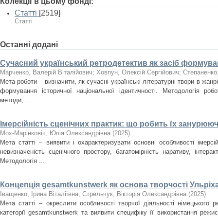
Колекції в цьому фонді:
Статті
[2519]
Статті
Останні додані
Сучасний український ретродетектив як засіб формуван
Марченко, Валерій Віталійович
;
Ховпун, Олексій Сергійович
;
Степаненко
Мета роботи – визначити, як сучасні українські літературні твори в жан
формування історичної національної ідентичності. Методологія роб
методи; ...
Імерсійність сценічних практик: що робить їх занурюю
Мох-Марінковіч, Юлія Олександрівна
(
2025
)
Мета статті – виявити і охарактеризувати основні особливості імерсі
невизначеність сценічного простору, багатомірність наративу, інтера
Методологія ...
Концепція gesamtkunstwerk як основа творчості Ульріх
Іващенко, Ірина Віталіївна
;
Стрельчук, Вікторія Олександрівна
(
2025
)
Мета статті – окреслити особливості творчої діяльності німецького 
категорії gesamtkunstwerk та виявити специфіку її використання режи