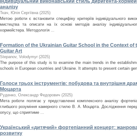
Індивідуальний виконавський стиль диригента-хормейс
аналізу
Ткач, Юлія Сергіївна
(
2025
)
Метою роботи є встановити специфіку критеріїв індивідуального вик
мистецтва та описати на їх основі методів аналізу індивідуально
хормейстера. Методологія ...
Formation of the Ukrainian Guitar School in the Context o
Guitar Art
Stepanov, Volodymyr
(
2025
)
The purpose of this study is to examine the main trends in the establishm
schools in European countries and Ukraine. It attempts to present certain gener
Голоси трьох інструментів: побудова та внутрішня драма
Моцарта
Руденко, Олександр Федорович
(
2025
)
Мета роботи полягає у представленні комплексного аналізу фортепіа
глибшого розуміння камерного стилю В. А. Моцарта. Дослідження перед
опусу, що сприятиме ...
Український «дитячий» фортепіанний концерт: жанрова
розвитку