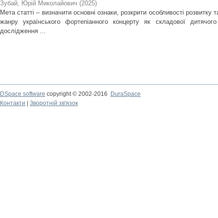
Зубай, Юрій Миколайович
(
2025
)
Мета статті – визначити основні ознаки, розкрити особливості розвитку 
жанру українського фортепіанного концерту як складової дитячого
дослідження ...
DSpace software
copyright © 2002-2016
DuraSpace
Контакти
|
Зворотній зв'язок