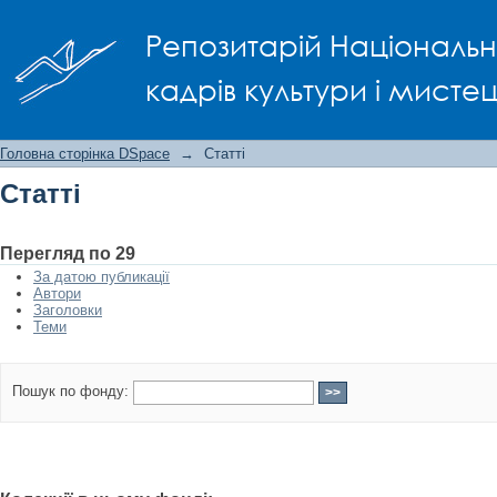
Статті
Репозитарій Національно
кадрів культури і мисте
Головна сторінка DSpace
→
Статті
Статті
Перегляд по 29
За датою публикації
Автори
Заголовки
Теми
Пошук по фонду: