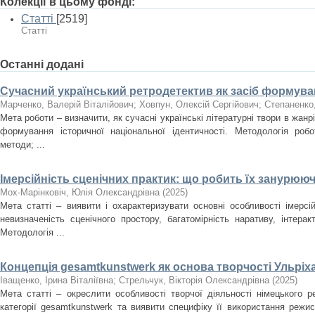
Колекції в цьому фонді:
Статті
[2519]
Статті
Останні додані
Сучасний український ретродетектив як засіб формуван
Марченко, Валерій Віталійович
;
Ховпун, Олексій Сергійович
;
Степаненко
Мета роботи – визначити, як сучасні українські літературні твори в жан
формування історичної національної ідентичності. Методологія роб
методи; ...
Імерсійність сценічних практик: що робить їх занурюю
Мох-Марінковіч, Юлія Олександрівна
(
2025
)
Мета статті – виявити і охарактеризувати основні особливості імерсі
невизначеність сценічного простору, багатомірність наративу, інтера
Методологія ...
Концепція gesamtkunstwerk як основа творчості Ульріх
Іващенко, Ірина Віталіївна
;
Стрельчук, Вікторія Олександрівна
(
2025
)
Мета статті – окреслити особливості творчої діяльності німецького 
категорії gesamtkunstwerk та виявити специфіку її використання режи