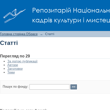
Статті
Репозитарій Національно
кадрів культури і мисте
Головна сторінка DSpace
→
Статті
Статті
Перегляд по 29
За датою публикації
Автори
Заголовки
Теми
Пошук по фонду: