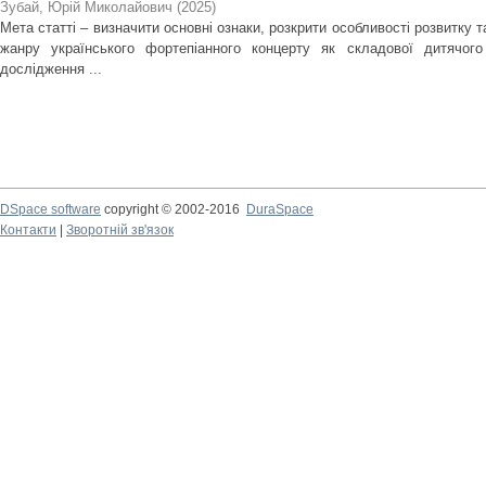
Зубай, Юрій Миколайович
(
2025
)
Мета статті – визначити основні ознаки, розкрити особливості розвитку 
жанру українського фортепіанного концерту як складової дитячого
дослідження ...
DSpace software
copyright © 2002-2016
DuraSpace
Контакти
|
Зворотній зв'язок