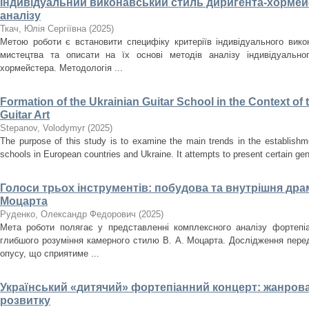
Індивідуальний виконавський стиль диригента-хормейс
аналізу
Ткач, Юлія Сергіївна
(
2025
)
Метою роботи є встановити специфіку критеріїв індивідуального вик
мистецтва та описати на їх основі методів аналізу індивідуально
хормейстера. Методологія ...
Formation of the Ukrainian Guitar School in the Context o
Guitar Art
Stepanov, Volodymyr
(
2025
)
The purpose of this study is to examine the main trends in the establishm
schools in European countries and Ukraine. It attempts to present certain gener
Голоси трьох інструментів: побудова та внутрішня драма
Моцарта
Руденко, Олександр Федорович
(
2025
)
Мета роботи полягає у представленні комплексного аналізу фортепіа
глибшого розуміння камерного стилю В. А. Моцарта. Дослідження перед
опусу, що сприятиме ...
Український «дитячий» фортепіанний концерт: жанрова
розвитку