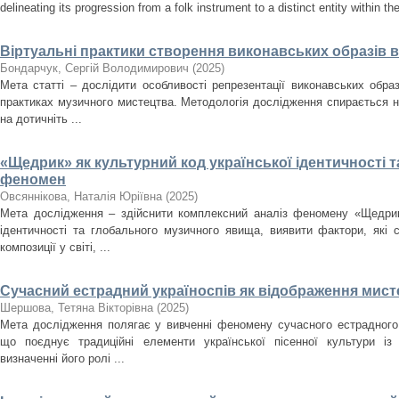
delineating its progression from a folk instrument to a distinct entity within t
Віртуальні практики створення виконавських образів 
Бондарчук, Сергій Володимирович
(
2025
)
Мета статті – дослідити особливості репрезентації виконавських образ
практиках музичного мистецтва. Методологія дослідження спирається н
на дотичніть ...
«Щедрик» як культурний код української ідентичності 
феномен
Овсяннікова, Наталія Юріївна
(
2025
)
Мета дослідження – здійснити комплексний аналіз феномену «Щедрика
ідентичності та глобального музичного явища, виявити фактори, які
композиції у світі, ...
Сучасний естрадний україноспів як відображення мисте
Шершова, Тетяна Вікторівна
(
2025
)
Мета дослідження полягає у вивченні феномену сучасного естрадного 
що поєднує традиційні елементи української пісенної культури із
визначенні його ролі ...