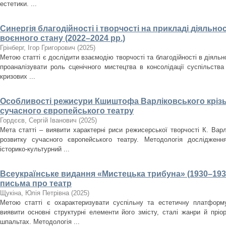
естетики. ...
Синергія благодійності і творчості на прикладі діяльнос
воєнного стану (2022–2024 рр.)
Грінберг, Ігор Григорович
(
2025
)
Метою статті є дослідити взаємодію творчості та благодійності в діяльно
проаналізувати роль сценічного мистецтва в консолідації суспільства
кризових ...
Особливості режисури Кшиштофа Варліковського крізь
сучасного європейського театру
Гордєєв, Сергій Іванович
(
2025
)
Мета статті – виявити характерні риси режисерської творчості К. Варл
розвитку сучасного європейського театру. Методологія дослідженн
історико-культурний ...
Всеукраїнське видання «Мистецька трибуна» (1930–193
письма про театр
Щукіна, Юлія Петрівна
(
2025
)
Метою статті є охарактеризувати суспільну та естетичну платформ
виявити основні структурні елементи його змісту, сталі жанри й пріо
шпальтах. Методологія ...