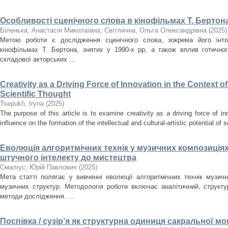
Особливості сценічного слова в кінофільмах Т. Бертона
Біленька, Анастасія Миколаївна
;
Світлична, Ольга Олександрівна
(
2025
)
Метою роботи є дослідження сценічного слова, зокрема його інто
кінофільмах Т. Бертона, знятих у 1990-х рр, а також вплив готично
складової акторських ...
Creativity as a Driving Force of Innovation in the Context o
Scientific Thought
Tsepukh, Iryna
(
2025
)
The purpose of this article is to examine creativity as a driving force of i
influence on the formation of the intellectual and cultural-artistic potential of s
Еволюція алгоритмічних технік у музичних композиціях
штучного інтелекту до мистецтва
Смаліус, Юрій Павлович
(
2025
)
Мета статті полягає у вивченні еволюції алгоритмічних технік музичн
музичних структур. Методологія роботи включає аналітичний, структ
методи дослідження. ...
Поспівка / сузір’я як структурна одиниця сакральної мон