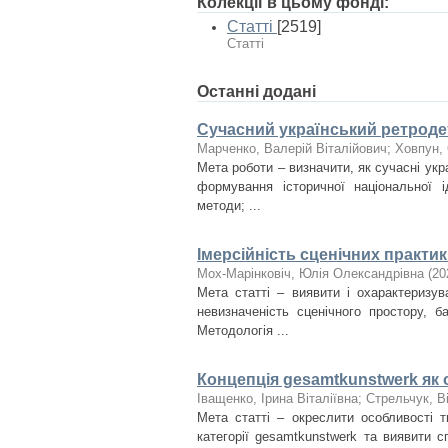
Колекції в цьому фонді:
Статті
[2519]
Статті
Останні додані
Сучасний український ретродет
Марченко, Валерій Віталійович
;
Ховпун, 
Мета роботи – визначити, як сучасні укр
формування історичної національної і
методи; ...
Імерсійність сценічних практи
Мох-Марінковіч, Юлія Олександрівна
(
20
Мета статті – виявити і охарактеризув
невизначеність сценічного простору, б
Методологія ...
Концепція gesamtkunstwerk як 
Іващенко, Ірина Віталіївна
;
Стрельчук, В
Мета статті – окреслити особливості т
категорії gesamtkunstwerk та виявити 