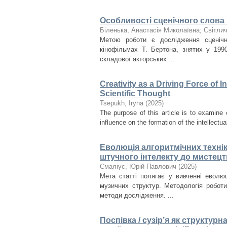
Особливості сценічного слова в
Біленька, Анастасія Миколаївна
;
Світли
Метою роботи є дослідження сценічн
кінофільмах Т. Бертона, знятих у 199
складової акторських ...
Creativity as a Driving Force of 
Scientific Thought
Tsepukh, Iryna
(
2025
)
The purpose of this article is to examine 
influence on the formation of the intellectual
Еволюція алгоритмічних технік
штучного інтелекту до мистецт
Смаліус, Юрій Павлович
(
2025
)
Мета статті полягає у вивченні еволюц
музичних структур. Методологія робот
методи дослідження. ...
Поспівка / сузір’я як структур