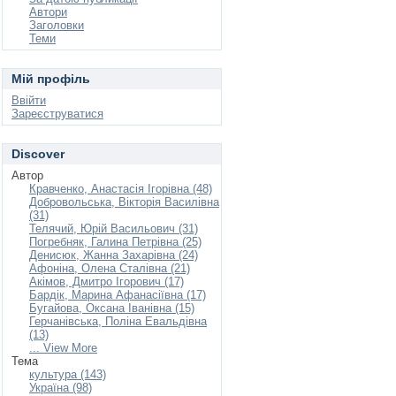
Автори
Заголовки
Теми
Мій профіль
Ввійти
Зареєструватися
Discover
Автор
Кравченко, Анастасія Ігорівна (48)
Добровольська, Вікторія Василівна
(31)
Телячий, Юрій Васильович (31)
Погребняк, Галина Петрівна (25)
Денисюк, Жанна Захарівна (24)
Афоніна, Олена Сталівна (21)
Акімов, Дмитро Ігорович (17)
Бардік, Марина Афанасіївна (17)
Бугайова, Оксана Іванівна (15)
Герчанівська, Поліна Евальдівна
(13)
... View More
Тема
культура (143)
Україна (98)