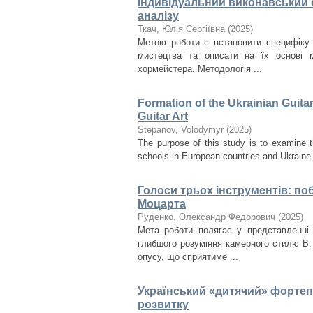
Індивідуальний виконавський с
аналізу
Ткач, Юлія Сергіївна
(
2025
)
Метою роботи є встановити специфіку 
мистецтва та описати на їх основі м
хормейстера. Методологія ...
Formation of the Ukrainian Guita
Guitar Art
Stepanov, Volodymyr
(
2025
)
The purpose of this study is to examine t
schools in European countries and Ukraine. I
Голоси трьох інструментів: поб
Моцарта
Руденко, Олександр Федорович
(
2025
)
Мета роботи полягає у представленні 
глибшого розуміння камерного стилю В.
опусу, що сприятиме ...
Український «дитячий» фортепі
розвитку