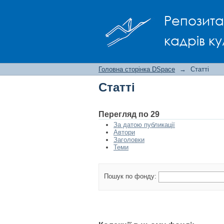
Статті
Репозита
кадрів ку
Головна сторінка DSpace
→
Статті
Статті
Перегляд по 29
За датою публикації
Автори
Заголовки
Теми
Пошук по фонду: