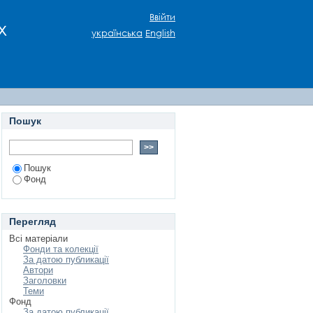
Ввійти
х
українська
English
Пошук
Пошук
Фонд
Перегляд
Всі матеріали
Фонди та колекції
За датою публикації
Автори
Заголовки
Теми
Фонд
За датою публикації