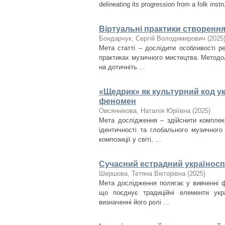
delineating its progression from a folk instr
Віртуальні практики створенн
Бондарчук, Сергій Володимирович
(
2025
Мета статті – дослідити особливості ре
практиках музичного мистецтва. Методо
на дотичніть ...
«Щедрик» як культурний код ук
феномен
Овсяннікова, Наталія Юріївна
(
2025
)
Мета дослідження – здійснити комплек
ідентичності та глобального музичног
композиції у світі, ...
Сучасний естрадний україноспі
Шершова, Тетяна Вікторівна
(
2025
)
Мета дослідження полягає у вивченні ф
що поєднує традиційні елементи укра
визначенні його ролі ...