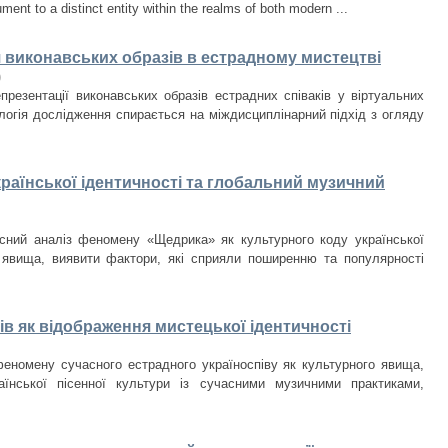
ument to a distinct entity within the realms of both modern ...
я виконавських образів в естрадному мистецтві
)
презентації виконавських образів естрадних співаків у віртуальних
логія дослідження спирається на міждисциплінарний підхід з огляду
раїнської ідентичності та глобальний музичний
сний аналіз феномену «Щедрика» як культурного коду української
о явища, виявити фактори, які сприяли поширенню та популярності
в як відображення мистецької ідентичності
еномену сучасного естрадного україноспіву як культурного явища,
їнської пісенної культури із сучасними музичними практиками,