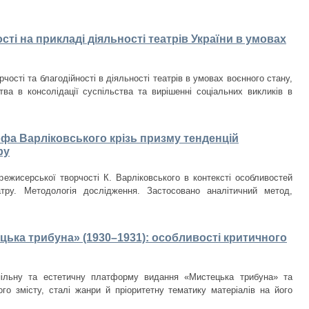
ості на прикладі діяльності театрів України в умовах
чості та благодійності в діяльності театрів в умовах воєнного стану,
тва в консолідації суспільства та вирішенні соціальних викликів в
а Варліковського крізь призму тенденцій
ру
режисерської творчості К. Варліковського в контексті особливостей
атру. Методологія дослідження. Застосовано аналітичний метод,
цька трибуна» (1930–1931): особливості критичного
пільну та естетичну платформу видання «Мистецька трибуна» та
ого змісту, сталі жанри й пріоритетну тематику матеріалів на його