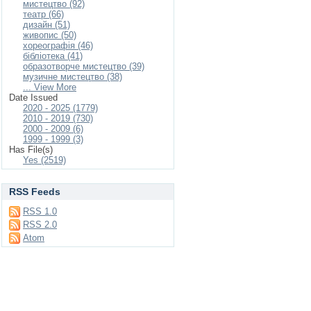
мистецтво (92)
театр (66)
дизайн (51)
живопис (50)
хореографія (46)
бібліотека (41)
образотворче мистецтво (39)
музичне мистецтво (38)
... View More
Date Issued
2020 - 2025 (1779)
2010 - 2019 (730)
2000 - 2009 (6)
1999 - 1999 (3)
Has File(s)
Yes (2519)
RSS Feeds
RSS 1.0
RSS 2.0
Atom