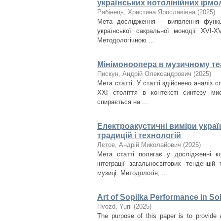
українських нотолінійних ірмол
Рябінець, Христина Ярославівна
(
2025
)
Мета дослідження – виявлення функціо
української сакральної монодії XVI-X
Методологічною ...
Мінімоноопера в музичному теа
Пискун, Андрій Олександрович
(
2025
)
Мета статті. У статті здійснено аналіз 
ХХІ століття в контексті синтезу ми
спирається на ...
Електроакустичні виміри украї
традицій і технологій
Лєтов, Андрій Миколайович
(
2025
)
Мета статті полягає у дослідженні ко
інтеграції загальносвітових тенденцій
музиці. Методологія, ...
Art of Sopilka Performance in So
Нvozd, Yurii
(
2025
)
The purpose of this paper is to provide 