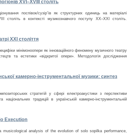
огіонів XVI–XVIII століть
нування поспівок/сузір’їв як структурних одиниць на матеріалі
VIII cтоліть в контексті музикознавчого поступу ХХ–ХХІ століть.
трі ХХІ століття
специфіки мінімоноопери як інноваційного феномену музичного театру
стецтв та естетики «відкритої опери». Методологія дослідження
нської камерно-інструментальної музики: синтез
мпозиторських стратегій у сфері електроакустики з перспективи
 та національних традицій в українській камерно-інструментальній
lo Execution
a musicological analysis of the evolution of solo sopilka performance,