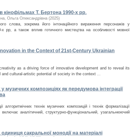
 кінофільмах Т. Бертона 1990-х рр.
чна, Ольга Олександрівна
(
2025
)
ого слова, зокрема його інтонаційного вираження персонажів у
0-х рр, а також вплив готичного мистецтва на особливості мовної
Innovation in the Context of 21st-Century Ukrainian
creativity as a driving force of innovative development and to reveal its
 and cultural-artistic potential of society in the context ...
 у музичних композиціях як передумова інтеграції
ва
ії алгоритмічних технік музичних композицій і технік формалізації
и включає аналітичний, структурно-функціональний, узагальнюючий
на одиниця сакральної монодії на матеріалі