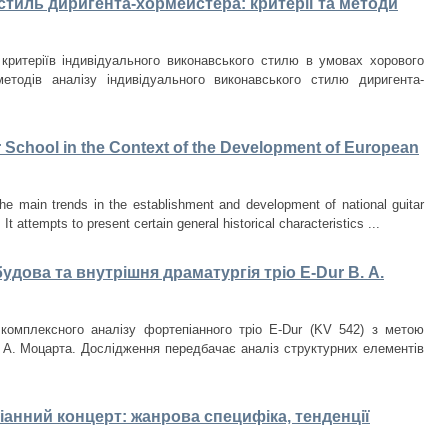
тиль диригента-хормейстера: критерії та методи
критеріїв індивідуального виконавського стилю в умовах хорового
етодів аналізу індивідуального виконавського стилю диригента-
r School in the Context of the Development of European
he main trends in the establishment and development of national guitar
t attempts to present certain general historical characteristics ...
удова та внутрішня драматургія тріо E-Dur В. А.
комплексного аналізу фортепіанного тріо E-Dur (KV 542) з метою
 А. Моцарта. Дослідження передбачає аналіз структурних елементів
анний концерт: жанрова специфіка, тенденції