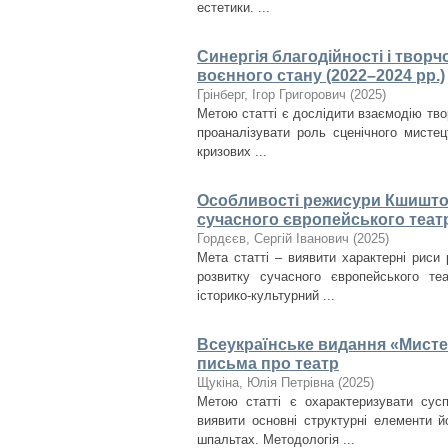
естетики. ...
Синергія благодійності і творч
воєнного стану (2022–2024 рр.)
Грінберг, Ігор Григорович
(
2025
)
Метою статті є дослідити взаємодію твор
проаналізувати роль сценічного мистец
кризових ...
Особливості режисури Кшиштоф
сучасного європейського теат
Гордєєв, Сергій Іванович
(
2025
)
Мета статті – виявити характерні риси 
розвитку сучасного європейського те
історико-культурний ...
Всеукраїнське видання «Мисте
письма про театр
Щукіна, Юлія Петрівна
(
2025
)
Метою статті є охарактеризувати сус
виявити основні структурні елементи й
шпальтах. Методологія ...