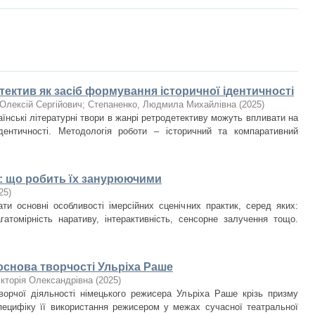
ектив як засіб формування історичної ідентичності
Олексій Сергійович
;
Степаненко, Людмила Михайлівна
(
2025
)
аїнські літературні твори в жанрі ретродетективу можуть впливати на
дентичності. Методологія роботи – історичний та компаративний
к: що робить їх занурюючими
25
)
ати основні особливості імерсійних сценічних практик, серед яких:
агатомірність наративу, інтерактивність, сенсорне залучення тощо.
основа творчості Ульріха Раше
ікторія Олександрівна
(
2025
)
ворчої діяльності німецького режисера Ульріха Раше крізь призму
специфіку її використання режисером у межах сучасної театральної