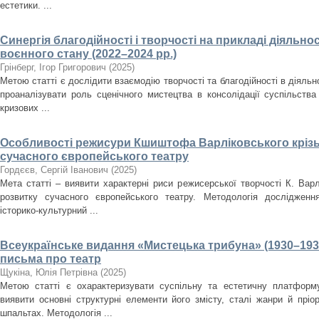
естетики. ...
Синергія благодійності і творчості на прикладі діяльнос
воєнного стану (2022–2024 рр.)
Грінберг, Ігор Григорович
(
2025
)
Метою статті є дослідити взаємодію творчості та благодійності в діяльно
проаналізувати роль сценічного мистецтва в консолідації суспільства
кризових ...
Особливості режисури Кшиштофа Варліковського крізь
сучасного європейського театру
Гордєєв, Сергій Іванович
(
2025
)
Мета статті – виявити характерні риси режисерської творчості К. Варл
розвитку сучасного європейського театру. Методологія дослідженн
історико-культурний ...
Всеукраїнське видання «Мистецька трибуна» (1930–193
письма про театр
Щукіна, Юлія Петрівна
(
2025
)
Метою статті є охарактеризувати суспільну та естетичну платформ
виявити основні структурні елементи його змісту, сталі жанри й пріо
шпальтах. Методологія ...