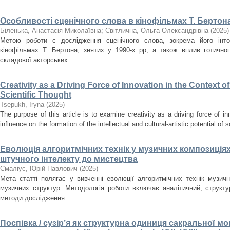
Особливості сценічного слова в кінофільмах Т. Бертона
Біленька, Анастасія Миколаївна
;
Світлична, Ольга Олександрівна
(
2025
)
Метою роботи є дослідження сценічного слова, зокрема його інто
кінофільмах Т. Бертона, знятих у 1990-х рр, а також вплив готично
складової акторських ...
Creativity as a Driving Force of Innovation in the Context o
Scientific Thought
Tsepukh, Iryna
(
2025
)
The purpose of this article is to examine creativity as a driving force of i
influence on the formation of the intellectual and cultural-artistic potential of s
Еволюція алгоритмічних технік у музичних композиціях
штучного інтелекту до мистецтва
Смаліус, Юрій Павлович
(
2025
)
Мета статті полягає у вивченні еволюції алгоритмічних технік музичн
музичних структур. Методологія роботи включає аналітичний, структ
методи дослідження. ...
Поспівка / сузір’я як структурна одиниця сакральної мон