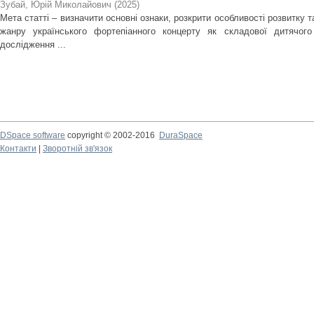
Зубай, Юрій Миколайович
(
2025
)
Мета статті – визначити основні ознаки, розкрити особливості розвитку 
жанру українського фортепіанного концерту як складової дитячого
дослідження ...
DSpace software
copyright © 2002-2016
DuraSpace
Контакти
|
Зворотній зв'язок