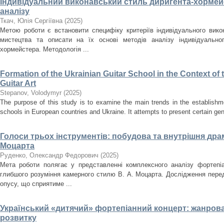
Індивідуальний виконавський стиль диригента-хормейс
аналізу
Ткач, Юлія Сергіївна
(
2025
)
Метою роботи є встановити специфіку критеріїв індивідуального вик
мистецтва та описати на їх основі методів аналізу індивідуально
хормейстера. Методологія ...
Formation of the Ukrainian Guitar School in the Context o
Guitar Art
Stepanov, Volodymyr
(
2025
)
The purpose of this study is to examine the main trends in the establishm
schools in European countries and Ukraine. It attempts to present certain gener
Голоси трьох інструментів: побудова та внутрішня драма
Моцарта
Руденко, Олександр Федорович
(
2025
)
Мета роботи полягає у представленні комплексного аналізу фортепіа
глибшого розуміння камерного стилю В. А. Моцарта. Дослідження перед
опусу, що сприятиме ...
Український «дитячий» фортепіанний концерт: жанрова
розвитку