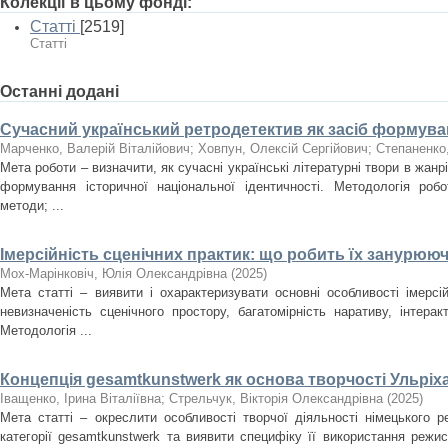
Колекції в цьому фонді:
Статті
[2519]
Статті
Останні додані
Сучасний український ретродетектив як засіб формуван
Марченко, Валерій Віталійович
;
Ховпун, Олексій Сергійович
;
Степаненко
Мета роботи – визначити, як сучасні українські літературні твори в жан
формування історичної національної ідентичності. Методологія роб
методи; ...
Імерсійність сценічних практик: що робить їх занурюю
Мох-Марінковіч, Юлія Олександрівна
(
2025
)
Мета статті – виявити і охарактеризувати основні особливості імерсі
невизначеність сценічного простору, багатомірність наративу, інтера
Методологія ...
Концепція gesamtkunstwerk як основа творчості Ульріх
Іващенко, Ірина Віталіївна
;
Стрельчук, Вікторія Олександрівна
(
2025
)
Мета статті – окреслити особливості творчої діяльності німецького 
категорії gesamtkunstwerk та виявити специфіку її використання режи