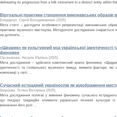
delineating its progression from a folk instrument to a distinct entity within t
Віртуальні практики створення виконавських образів 
Бондарчук, Сергій Володимирович
(
2025
)
Мета статті – дослідити особливості репрезентації виконавських образ
практиках музичного мистецтва. Методологія дослідження спирається н
на дотичніть ...
«Щедрик» як культурний код української ідентичності 
феномен
Овсяннікова, Наталія Юріївна
(
2025
)
Мета дослідження – здійснити комплексний аналіз феномену «Щедрика
ідентичності та глобального музичного явища, виявити фактори, які
композиції у світі, ...
Сучасний естрадний україноспів як відображення мисте
Шершова, Тетяна Вікторівна
(
2025
)
Мета дослідження полягає у вивченні феномену сучасного естрадного 
що поєднує традиційні елементи української пісенної культури із
визначенні його ролі ...