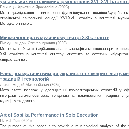
українських нотолінійних ірмологіонів XVI–XVIII століть
Рябінець, Христина Ярославівна
(
2025
)
Мета дослідження – виявлення функціонування поспівок/сузір’їв як
української сакральної монодії XVI-XVIII cтоліть в контексті музи
Методологічною ...
Мінімоноопера в музичному театрі ХХІ століття
Пискун, Андрій Олександрович
(
2025
)
Мета статті. У статті здійснено аналіз специфіки мінімоноопери як інн
ХХІ століття в контексті синтезу мистецтв та естетики «відкрито
спирається на ...
Електроакустичні виміри української камерно-інструме
традицій і технологій
Лєтов, Андрій Миколайович
(
2025
)
Мета статті полягає у дослідженні композиторських стратегій у сф
інтеграції загальносвітових тенденцій та національних традицій в ук
музиці. Методологія, ...
Art of Sopilka Performance in Solo Execution
Нvozd, Yurii
(
2025
)
The purpose of this paper is to provide a musicological analysis of the e