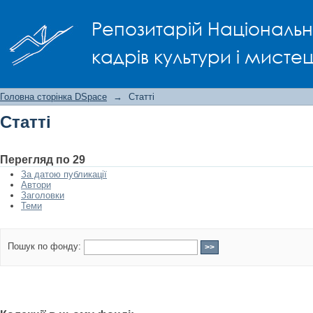
Статті
Репозитарій Національно
кадрів культури і мисте
Головна сторінка DSpace
→
Статті
Статті
Перегляд по 29
За датою публикації
Автори
Заголовки
Теми
Пошук по фонду: