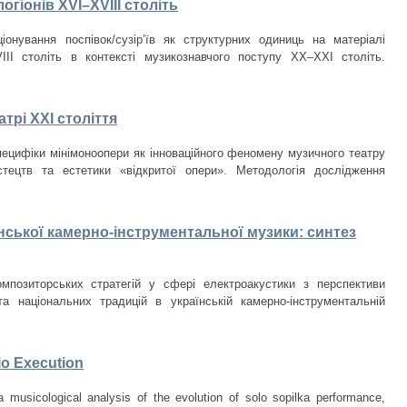
огіонів XVI–XVIII століть
нування поспівок/сузір’їв як структурних одиниць на матеріалі
VIII cтоліть в контексті музикознавчого поступу ХХ–ХХІ століть.
трі ХХІ століття
специфіки мінімоноопери як інноваційного феномену музичного театру
стецтв та естетики «відкритої опери». Методологія дослідження
нської камерно-інструментальної музики: синтез
мпозиторських стратегій у сфері електроакустики з перспективи
 та національних традицій в українській камерно-інструментальній
lo Execution
a musicological analysis of the evolution of solo sopilka performance,