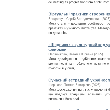
delineating its progression from a folk instr
Віртуальні практики створенн
Бондарчук, Сергій Володимирович
(
2025
Мета статті – дослідити особливості ре
практиках музичного мистецтва. Методо
на дотичніть ...
«Щедрик» як культурний код ук
феномен
Овсяннікова, Наталія Юріївна
(
2025
)
Мета дослідження – здійснити комплек
ідентичності та глобального музичног
композиції у світі, ...
Сучасний естрадний україноспі
Шершова, Тетяна Вікторівна
(
2025
)
Мета дослідження полягає у вивченні ф
що поєднує традиційні елементи укра
визначенні його ролі ...