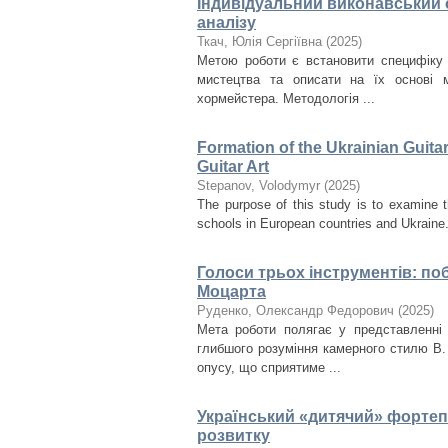
Індивідуальний виконавський с
аналізу
Ткач, Юлія Сергіївна
(
2025
)
Метою роботи є встановити специфіку 
мистецтва та описати на їх основі м
хормейстера. Методологія ...
Formation of the Ukrainian Guita
Guitar Art
Stepanov, Volodymyr
(
2025
)
The purpose of this study is to examine t
schools in European countries and Ukraine. I
Голоси трьох інструментів: поб
Моцарта
Руденко, Олександр Федорович
(
2025
)
Мета роботи полягає у представленні 
глибшого розуміння камерного стилю В.
опусу, що сприятиме ...
Український «дитячий» фортепі
розвитку