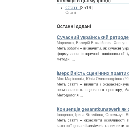
Колекції в цьому фонді:
Статті
[2519]
Статті
Останні додані
Сучасний український ретродет
Марченко, Валерій Віталійович
;
Ховпун, 
Мета роботи – визначити, як сучасні укр
формування історичної національної і
методи; ...
Імерсійність сценічних практи
Мох-Марінковіч, Юлія Олександрівна
(
20
Мета статті – виявити і охарактеризув
невизначеність сценічного простору, б
Методологія ...
Концепція gesamtkunstwerk як 
Іващенко, Ірина Віталіївна
;
Стрельчук, В
Мета статті – окреслити особливості т
категорії gesamtkunstwerk та виявити 