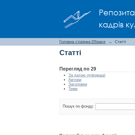
Статті
Репозита
кадрів ку
Головна сторінка DSpace
→
Статті
Статті
Перегляд по 29
За датою публикації
Автори
Заголовки
Теми
Пошук по фонду: