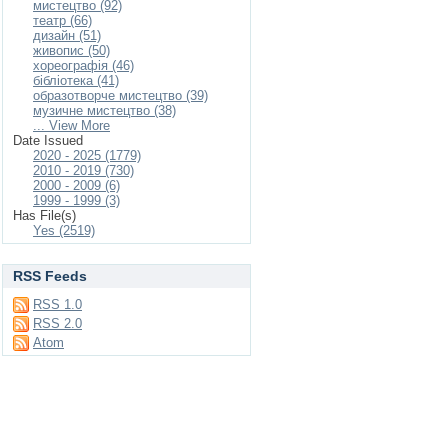
мистецтво (92)
театр (66)
дизайн (51)
живопис (50)
хореографія (46)
бібліотека (41)
образотворче мистецтво (39)
музичне мистецтво (38)
... View More
Date Issued
2020 - 2025 (1779)
2010 - 2019 (730)
2000 - 2009 (6)
1999 - 1999 (3)
Has File(s)
Yes (2519)
RSS Feeds
RSS 1.0
RSS 2.0
Atom