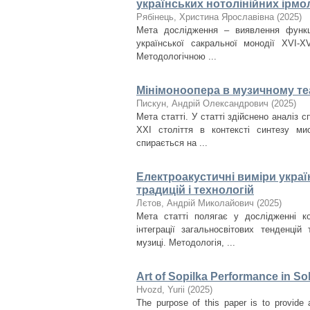
українських нотолінійних ірмол
Рябінець, Христина Ярославівна
(
2025
)
Мета дослідження – виявлення функціо
української сакральної монодії XVI-X
Методологічною ...
Мінімоноопера в музичному теа
Пискун, Андрій Олександрович
(
2025
)
Мета статті. У статті здійснено аналіз 
ХХІ століття в контексті синтезу ми
спирається на ...
Електроакустичні виміри украї
традицій і технологій
Лєтов, Андрій Миколайович
(
2025
)
Мета статті полягає у дослідженні ко
інтеграції загальносвітових тенденцій
музиці. Методологія, ...
Art of Sopilka Performance in So
Нvozd, Yurii
(
2025
)
The purpose of this paper is to provide 