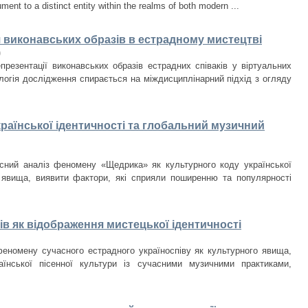
ument to a distinct entity within the realms of both modern ...
я виконавських образів в естрадному мистецтві
)
презентації виконавських образів естрадних співаків у віртуальних
логія дослідження спирається на міждисциплінарний підхід з огляду
раїнської ідентичності та глобальний музичний
сний аналіз феномену «Щедрика» як культурного коду української
о явища, виявити фактори, які сприяли поширенню та популярності
в як відображення мистецької ідентичності
еномену сучасного естрадного україноспіву як культурного явища,
їнської пісенної культури із сучасними музичними практиками,