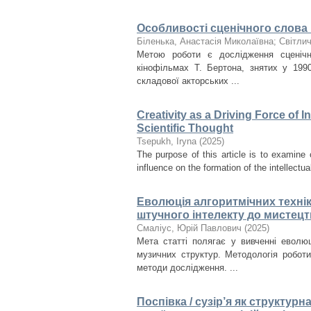
Особливості сценічного слова в
Біленька, Анастасія Миколаївна
;
Світли
Метою роботи є дослідження сценічн
кінофільмах Т. Бертона, знятих у 199
складової акторських ...
Creativity as a Driving Force of 
Scientific Thought
Tsepukh, Iryna
(
2025
)
The purpose of this article is to examine 
influence on the formation of the intellectual
Еволюція алгоритмічних технік
штучного інтелекту до мистецт
Смаліус, Юрій Павлович
(
2025
)
Мета статті полягає у вивченні еволюц
музичних структур. Методологія робот
методи дослідження. ...
Поспівка / сузір’я як структур