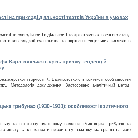
ості на прикладі діяльності театрів України в умовах
чості та благодійності в діяльності театрів в умовах воєнного стану,
тва в консолідації суспільства та вирішенні соціальних викликів в
а Варліковського крізь призму тенденцій
ру
режисерської творчості К. Варліковського в контексті особливостей
атру. Методологія дослідження. Застосовано аналітичний метод,
цька трибуна» (1930–1931): особливості критичного
пільну та естетичну платформу видання «Мистецька трибуна» та
ого змісту, сталі жанри й пріоритетну тематику матеріалів на його