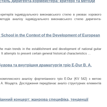
тиль диригента-хормейстера: критерії та методи
критеріїв індивідуального виконавського стилю в умовах хорового
етодів аналізу індивідуального виконавського стилю диригента-
r School in the Context of the Development of European
he main trends in the establishment and development of national guitar
t attempts to present certain general historical characteristics ...
удова та внутрішня драматургія тріо E-Dur В. А.
комплексного аналізу фортепіанного тріо E-Dur (KV 542) з метою
 А. Моцарта. Дослідження передбачає аналіз структурних елементів
анний концерт: жанрова специфіка, тенденції