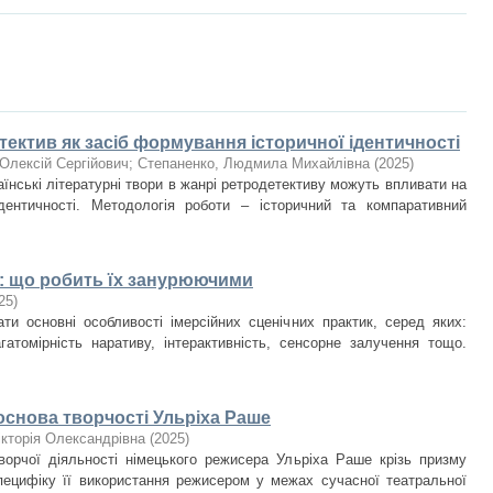
ектив як засіб формування історичної ідентичності
Олексій Сергійович
;
Степаненко, Людмила Михайлівна
(
2025
)
аїнські літературні твори в жанрі ретродетективу можуть впливати на
дентичності. Методологія роботи – історичний та компаративний
к: що робить їх занурюючими
25
)
ати основні особливості імерсійних сценічних практик, серед яких:
агатомірність наративу, інтерактивність, сенсорне залучення тощо.
основа творчості Ульріха Раше
ікторія Олександрівна
(
2025
)
ворчої діяльності німецького режисера Ульріха Раше крізь призму
специфіку її використання режисером у межах сучасної театральної