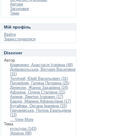
Автори
Заголовки
Теми
Мій профіль
Ввійти
Зареєструватися
Discover
Автор
Кравченко, Анастасія Ігорівна (48)
Добровольська, Вікторія Василівна
(31)
Телячий, Юрій Васильович (31)
Погребняк, Галина Петрівна (25)
Денисюк, Жанна Захарівна (24)
Афоніна, Олена Сталівна (21)
Акімов, Дмитро Ігорович (17)
Бардік, Марина Афанасіївна (17)
Бугайова, Оксана Іванівна (15)
Герчанівська, Поліна Евальдівна
(13)
... View More
Тема
культура (143)
Україна (98)