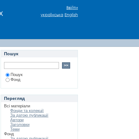
Ввійти
х
українська
English
Пошук
Пошук
Фонд
Перегляд
Всі матеріали
Фонди та колекції
За датою публикації
Автори
Заголовки
Теми
Фонд
За датою публикації