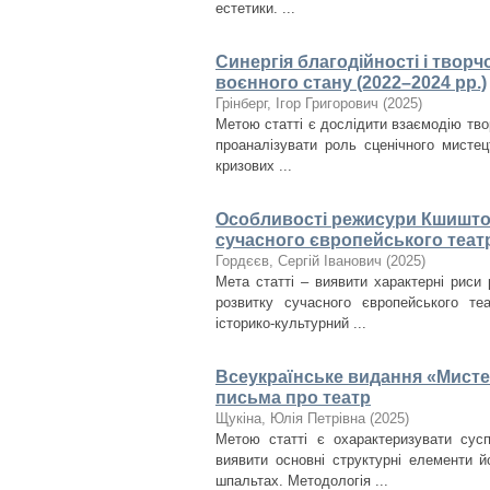
естетики. ...
Синергія благодійності і творч
воєнного стану (2022–2024 рр.)
Грінберг, Ігор Григорович
(
2025
)
Метою статті є дослідити взаємодію твор
проаналізувати роль сценічного мистец
кризових ...
Особливості режисури Кшиштоф
сучасного європейського теат
Гордєєв, Сергій Іванович
(
2025
)
Мета статті – виявити характерні риси 
розвитку сучасного європейського те
історико-культурний ...
Всеукраїнське видання «Мисте
письма про театр
Щукіна, Юлія Петрівна
(
2025
)
Метою статті є охарактеризувати сус
виявити основні структурні елементи й
шпальтах. Методологія ...