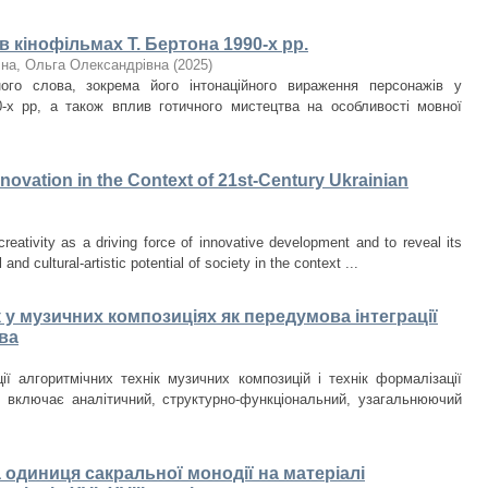
 кінофільмах Т. Бертона 1990-х рр.
чна, Ольга Олександрівна
(
2025
)
ого слова, зокрема його інтонаційного вираження персонажів у
0-х рр, а також вплив готичного мистецтва на особливості мовної
Innovation in the Context of 21st-Century Ukrainian
creativity as a driving force of innovative development and to reveal its
 and cultural-artistic potential of society in the context ...
 у музичних композиціях як передумова інтеграції
ва
ії алгоритмічних технік музичних композицій і технік формалізації
и включає аналітичний, структурно-функціональний, узагальнюючий
на одиниця сакральної монодії на матеріалі