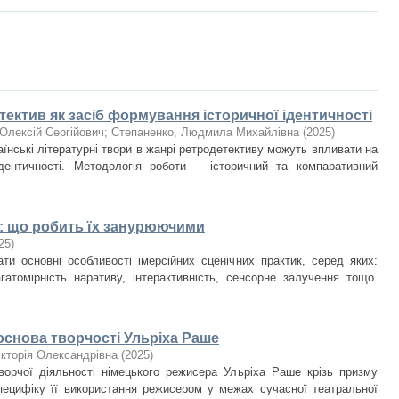
ектив як засіб формування історичної ідентичності
Олексій Сергійович
;
Степаненко, Людмила Михайлівна
(
2025
)
аїнські літературні твори в жанрі ретродетективу можуть впливати на
дентичності. Методологія роботи – історичний та компаративний
к: що робить їх занурюючими
25
)
ати основні особливості імерсійних сценічних практик, серед яких:
агатомірність наративу, інтерактивність, сенсорне залучення тощо.
основа творчості Ульріха Раше
ікторія Олександрівна
(
2025
)
ворчої діяльності німецького режисера Ульріха Раше крізь призму
специфіку її використання режисером у межах сучасної театральної