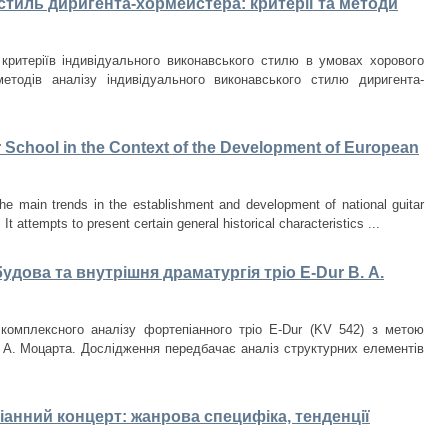
тиль диригента-хормейстера: критерії та методи
критеріїв індивідуального виконавського стилю в умовах хорового
етодів аналізу індивідуального виконавського стилю диригента-
r School in the Context of the Development of European
he main trends in the establishment and development of national guitar
t attempts to present certain general historical characteristics ...
удова та внутрішня драматургія тріо E-Dur В. А.
комплексного аналізу фортепіанного тріо E-Dur (KV 542) з метою
 А. Моцарта. Дослідження передбачає аналіз структурних елементів
анний концерт: жанрова специфіка, тенденції