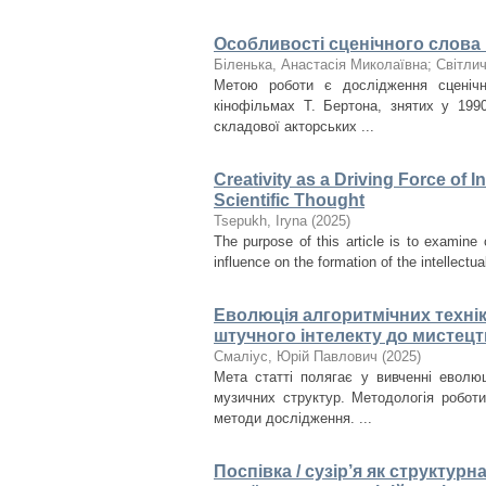
Особливості сценічного слова в
Біленька, Анастасія Миколаївна
;
Світли
Метою роботи є дослідження сценічн
кінофільмах Т. Бертона, знятих у 199
складової акторських ...
Creativity as a Driving Force of 
Scientific Thought
Tsepukh, Iryna
(
2025
)
The purpose of this article is to examine 
influence on the formation of the intellectual
Еволюція алгоритмічних технік
штучного інтелекту до мистецт
Смаліус, Юрій Павлович
(
2025
)
Мета статті полягає у вивченні еволюц
музичних структур. Методологія робот
методи дослідження. ...
Поспівка / сузір’я як структур