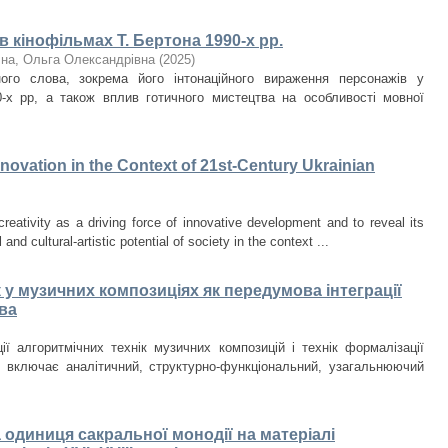
 кінофільмах Т. Бертона 1990-х рр.
чна, Ольга Олександрівна
(
2025
)
ого слова, зокрема його інтонаційного вираження персонажів у
0-х рр, а також вплив готичного мистецтва на особливості мовної
Innovation in the Context of 21st-Century Ukrainian
creativity as a driving force of innovative development and to reveal its
 and cultural-artistic potential of society in the context ...
 у музичних композиціях як передумова інтеграції
ва
ії алгоритмічних технік музичних композицій і технік формалізації
и включає аналітичний, структурно-функціональний, узагальнюючий
на одиниця сакральної монодії на матеріалі