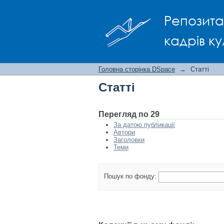
Статті
Репозита
кадрів ку
Головна сторінка DSpace
→
Статті
Статті
Перегляд по 29
За датою публикації
Автори
Заголовки
Теми
Пошук по фонду: