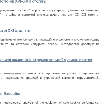
огіонів XVI–XVIII століть
нування поспівок/сузір’їв як структурних одиниць на матеріалі
VIII cтоліть в контексті музикознавчого поступу ХХ–ХХІ століть.
трі ХХІ століття
специфіки мінімоноопери як інноваційного феномену музичного театру
стецтв та естетики «відкритої опери». Методологія дослідження
нської камерно-інструментальної музики: синтез
мпозиторських стратегій у сфері електроакустики з перспективи
 та національних традицій в українській камерно-інструментальній
lo Execution
a musicological analysis of the evolution of solo sopilka performance,