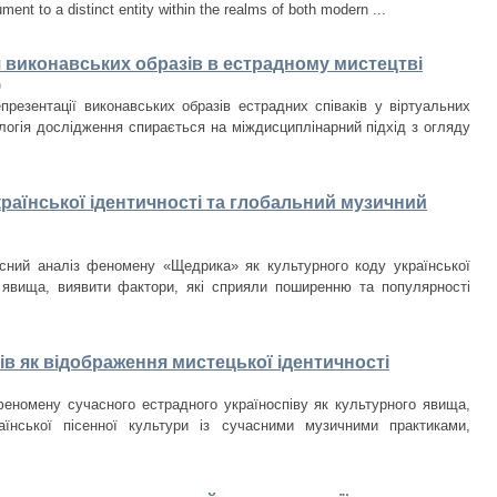
ument to a distinct entity within the realms of both modern ...
я виконавських образів в естрадному мистецтві
)
презентації виконавських образів естрадних співаків у віртуальних
логія дослідження спирається на міждисциплінарний підхід з огляду
раїнської ідентичності та глобальний музичний
сний аналіз феномену «Щедрика» як культурного коду української
о явища, виявити фактори, які сприяли поширенню та популярності
в як відображення мистецької ідентичності
еномену сучасного естрадного україноспіву як культурного явища,
їнської пісенної культури із сучасними музичними практиками,