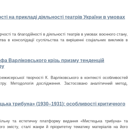
ості на прикладі діяльності театрів України в умовах
чості та благодійності в діяльності театрів в умовах воєнного стану,
тва в консолідації суспільства та вирішенні соціальних викликів в
а Варліковського крізь призму тенденцій
ру
режисерської творчості К. Варліковського в контексті особливостей
атру. Методологія дослідження. Застосовано аналітичний метод,
цька трибуна» (1930–1931): особливості критичного
пільну та естетичну платформу видання «Мистецька трибуна» та
ого змісту, сталі жанри й пріоритетну тематику матеріалів на його