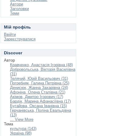
Автори
Заголовки
Теми
Мій профіль
Ввійти
Зареєструватися
Discover
Автор
Кравченко, Анастасія Ігорівна (48)
Добровольська, Вікторія Василівна
(31)
Телячий, Юрій Васильович (31)
Погребняк, Галина Петрівна (25)
Денисюк, Жанна Захарівна (24)
Афоніна, Олена Сталівна (21)
Акімов, Дмитро Ігорович (17)
Бардік, Марина Афанасіївна (17)
Бугайова, Оксана Іванівна (15)
Герчанівська, Поліна Евальдівна
(13)
... View More
Тема
культура (143)
Україна (98)