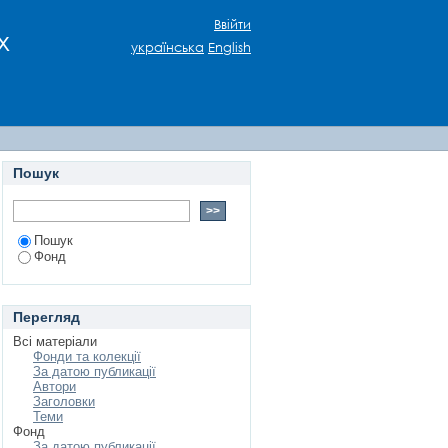
Ввійти
х
українська
English
Пошук
Пошук
Фонд
Перегляд
Всі матеріали
Фонди та колекції
За датою публикації
Автори
Заголовки
Теми
Фонд
За датою публикації