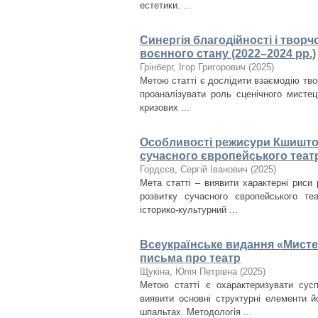
естетики. ...
Синергія благодійності і творч
воєнного стану (2022–2024 рр.)
Грінберг, Ігор Григорович
(
2025
)
Метою статті є дослідити взаємодію твор
проаналізувати роль сценічного мистец
кризових ...
Особливості режисури Кшиштоф
сучасного європейського теат
Гордєєв, Сергій Іванович
(
2025
)
Мета статті – виявити характерні риси 
розвитку сучасного європейського те
історико-культурний ...
Всеукраїнське видання «Мисте
письма про театр
Щукіна, Юлія Петрівна
(
2025
)
Метою статті є охарактеризувати сус
виявити основні структурні елементи й
шпальтах. Методологія ...