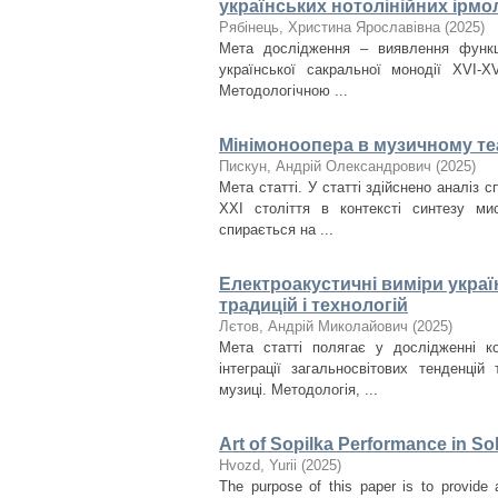
українських нотолінійних ірмол
Рябінець, Христина Ярославівна
(
2025
)
Мета дослідження – виявлення функціо
української сакральної монодії XVI-X
Методологічною ...
Мінімоноопера в музичному теа
Пискун, Андрій Олександрович
(
2025
)
Мета статті. У статті здійснено аналіз 
ХХІ століття в контексті синтезу ми
спирається на ...
Електроакустичні виміри украї
традицій і технологій
Лєтов, Андрій Миколайович
(
2025
)
Мета статті полягає у дослідженні ко
інтеграції загальносвітових тенденцій
музиці. Методологія, ...
Art of Sopilka Performance in So
Нvozd, Yurii
(
2025
)
The purpose of this paper is to provide 