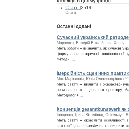
Колекції в цьому фонді:
Статті
[2519]
Статті
Останні додані
Сучасний український ретродет
Марченко, Валерій Віталійович
;
Ховпун, 
Мета роботи – визначити, як сучасні укр
формування історичної національної і
методи; ...
Імерсійність сценічних практи
Мох-Марінковіч, Юлія Олександрівна
(
20
Мета статті – виявити і охарактеризув
невизначеність сценічного простору, б
Методологія ...
Концепція gesamtkunstwerk як 
Іващенко, Ірина Віталіївна
;
Стрельчук, В
Мета статті – окреслити особливості т
категорії gesamtkunstwerk та виявити 