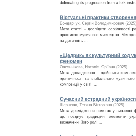
delineating its progression from a folk instr
Віртуальні практики створенн
Бондарчук, Сергій Володимирович
(
2025
Мета статті – дослідити особливості ре
практиках музичного мистецтва. Методо
на дотичніть ...
«Щедрик» як культурний код ук
феномен
Овсяннікова, Наталія Юріївна
(
2025
)
Мета дослідження – здійснити комплек
ідентичності та глобального музичног
композиції у світі, ...
Сучасний естрадний україноспі
Шершова, Тетяна Вікторівна
(
2025
)
Мета дослідження полягає у вивченні ф
що поєднує традиційні елементи укра
визначенні його ролі ...