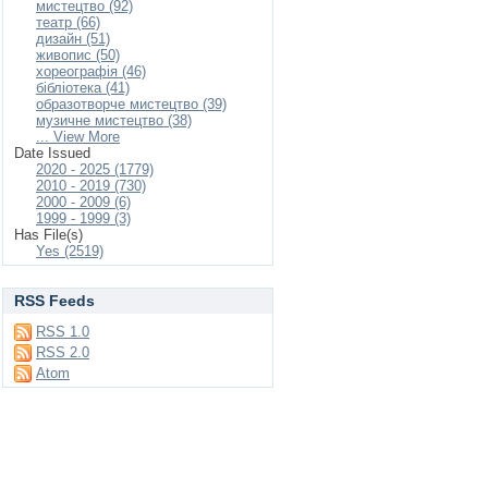
мистецтво (92)
театр (66)
дизайн (51)
живопис (50)
хореографія (46)
бібліотека (41)
образотворче мистецтво (39)
музичне мистецтво (38)
... View More
Date Issued
2020 - 2025 (1779)
2010 - 2019 (730)
2000 - 2009 (6)
1999 - 1999 (3)
Has File(s)
Yes (2519)
RSS Feeds
RSS 1.0
RSS 2.0
Atom