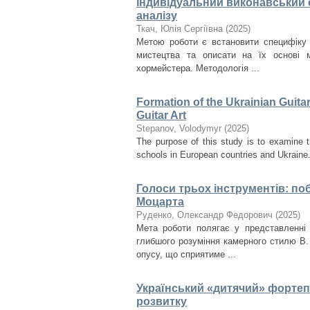
Індивідуальний виконавський с
аналізу
Ткач, Юлія Сергіївна
(
2025
)
Метою роботи є встановити специфіку 
мистецтва та описати на їх основі м
хормейстера. Методологія ...
Formation of the Ukrainian Guita
Guitar Art
Stepanov, Volodymyr
(
2025
)
The purpose of this study is to examine t
schools in European countries and Ukraine. I
Голоси трьох інструментів: поб
Моцарта
Руденко, Олександр Федорович
(
2025
)
Мета роботи полягає у представленні 
глибшого розуміння камерного стилю В.
опусу, що сприятиме ...
Український «дитячий» фортепі
розвитку