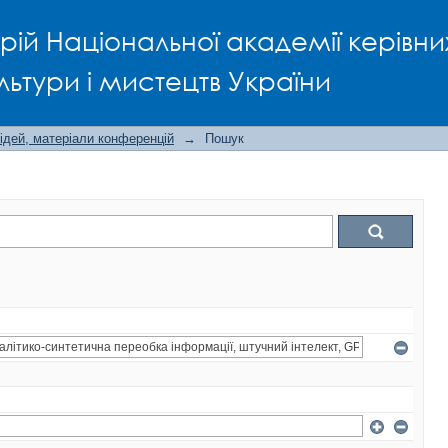
рій Національної академії керівни
льтури і мистецтв України
ідей, матеріали конференцій
→
Пошук