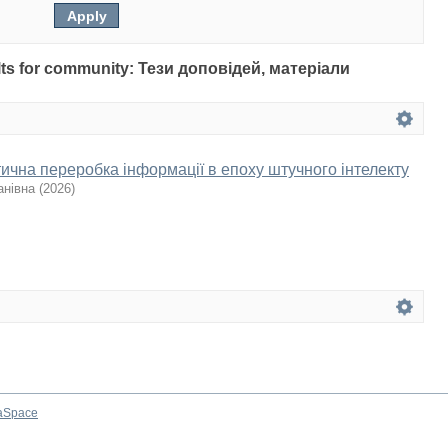
sults for community: Тези доповідей, матеріали
ична переробка інформації в епоху штучного інтелекту
анівна
(
2026
)
aSpace