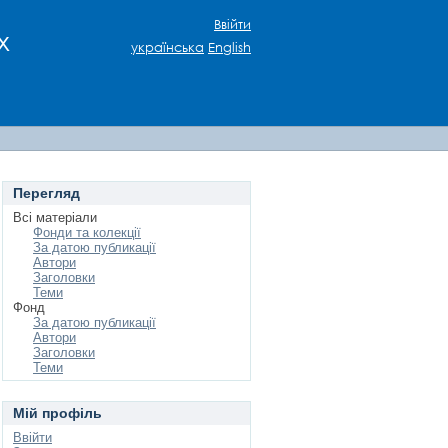
Ввійти
х
українська
English
Перегляд
Всі матеріали
Фонди та колекції
За датою публикації
Автори
Заголовки
Теми
Фонд
За датою публикації
Автори
Заголовки
Теми
Мій профіль
Ввійти