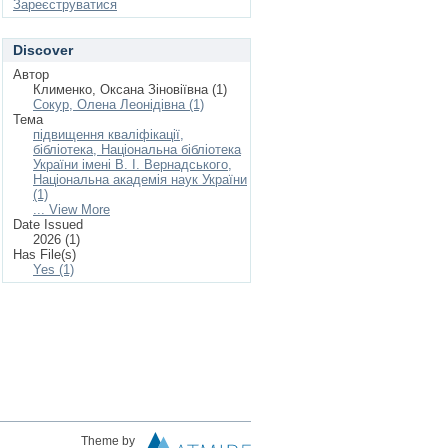
Зареєструватися
Discover
Автор
Клименко, Оксана Зіновіївна (1)
Сокур, Олена Леонідівна (1)
Тема
підвищення кваліфікації,
бібліотека, Національна бібліотека
України імені В. І. Вернадського,
Національна академія наук України
(1)
... View More
Date Issued
2026 (1)
Has File(s)
Yes (1)
Theme by