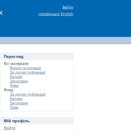
Ввійти
х
українська
English
Перегляд
Всі матеріали
Фонди та колекції
За датою публикації
Автори
Заголовки
Теми
Фонд
За датою публикації
Автори
Заголовки
Теми
Мій профіль
Ввійти