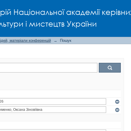
рій Національної академії керівни
льтури і мистецтв України
ідей, матеріали конференцій
→
Пошук