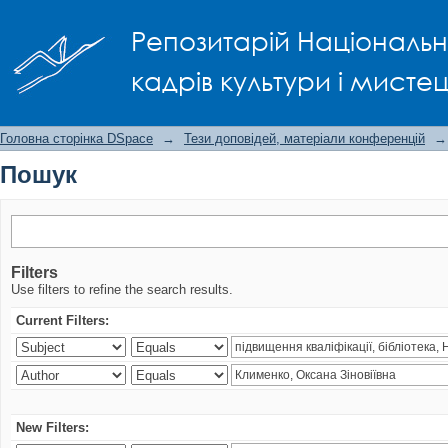
Пошук
Репозитарій Національно
кадрів культури і мисте
Головна сторінка DSpace
→
Тези доповідей, матеріали конференцій
→
Пошук
Filters
Use filters to refine the search results.
Current Filters:
New Filters: