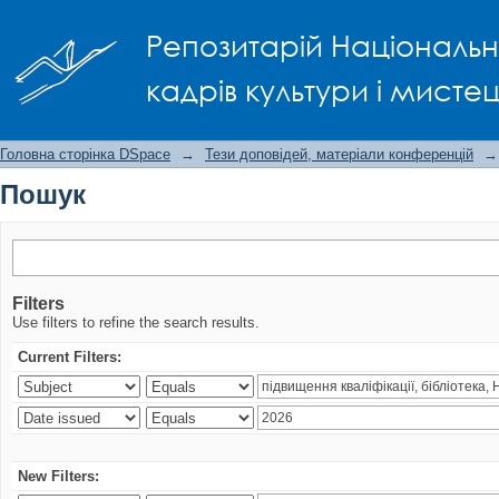
Пошук
Репозитарій Національно
кадрів культури і мисте
Головна сторінка DSpace
→
Тези доповідей, матеріали конференцій
→
Пошук
Filters
Use filters to refine the search results.
Current Filters:
New Filters: