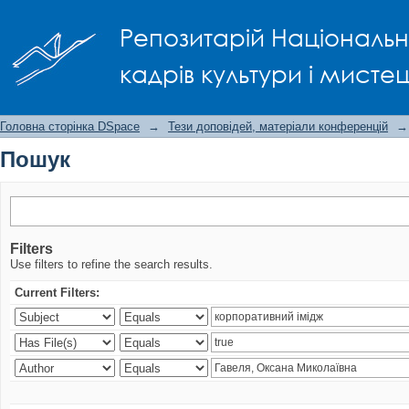
Пошук
Репозитарій Національно
кадрів культури і мисте
Головна сторінка DSpace
→
Тези доповідей, матеріали конференцій
→
Пошук
Filters
Use filters to refine the search results.
Current Filters: