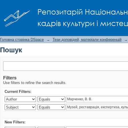
Пошук
Репозитарій Національно
кадрів культури і мисте
Головна сторінка DSpace
→
Тези доповідей, матеріали конференцій
→
Пошук
Filters
Use filters to refine the search results.
Current Filters:
New Filters: