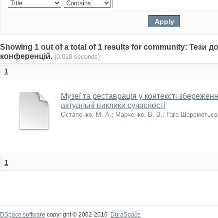
Showing 1 out of a total of 1 results for community: Тези 
конференцій.
(0.018 seconds)
1
Музеї та реставрація у контексті збережен
актуальні виклики сучасності
Остапенко, М. А.
;
Марченко, В. В.
;
Гага-Шереметьєва
1
DSpace software
copyright © 2002-2016
DuraSpace