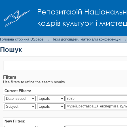
Пошук
Репозитарій Національно
кадрів культури і мисте
Головна сторінка DSpace
→
Тези доповідей, матеріали конференцій
→
Пошук
Filters
Use filters to refine the search results.
Current Filters:
New Filters: