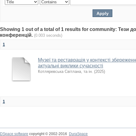
Showing 1 out of a total of 1 results for community: Тези 
конференцій.
(0.003 seconds)
1
Музеї та реставрація у контексті збережен
актуальні виклики сучасності
Котляревська Світлана, та ін.
(
2025
)
1
DSpace software
copyright © 2002-2016
DuraSpace