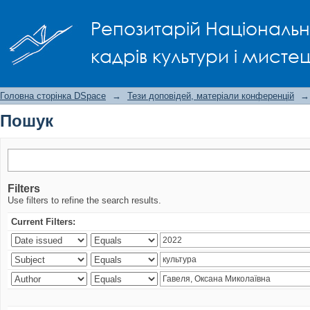
Пошук
Репозитарій Національно
кадрів культури і мисте
Головна сторінка DSpace
→
Тези доповідей, матеріали конференцій
→
Пошук
Filters
Use filters to refine the search results.
Current Filters: