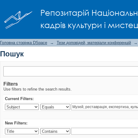
Пошук
Репозитарій Національно
кадрів культури і мисте
Головна сторінка DSpace
→
Тези доповідей, матеріали конференцій
→
Пошук
Filters
Use filters to refine the search results.
Current Filters:
New Filters: