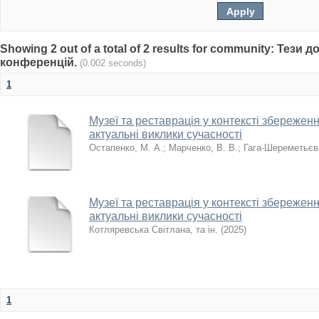
Showing 2 out of a total of 2 results for community: Тези 
конференцій.
(0.002 seconds)
1
Музеї та реставрація у контексті збережен
актуальні виклики сучасності
Остапенко, М. А.
;
Марченко, В. В.
;
Гага-Шереметьєва
Музеї та реставрація у контексті збережен
актуальні виклики сучасності
Котляревська Світлана, та ін.
(
2025
)
1