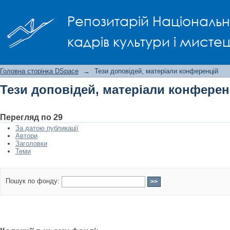
Тези доповідей, матеріали конфере
Репозитарій Національно
кадрів культури і мисте
Головна сторінка DSpace
→
Тези доповідей, матеріали конференцій
Тези доповідей, матеріали конферен
Перегляд по 29
За датою публикації
Автори
Заголовки
Теми
Пошук по фонду: