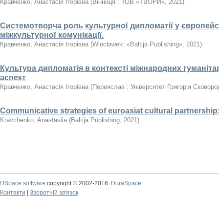
Кравченко, Анастасія Ігорівна
(
Вінниця : ТОВ «ТВОРИ»
,
2021
)
Системотворча роль культурної дипломатії у європейс
міжкультурної комунікації.
Кравченко, Анастасія Ігорівна
(
Wloclawek: «Baltija Publishing»
,
2021
)
Культура дипломатія в контексті міжнародних гуманіта
аспект
Кравченко, Анастасія Ігорівна
(
Переяслав : Університет Григорія Сковоро
Communicative strategies of euroasiat cultural partnership
Kravchenko, Anastasiia
(
Baltija Publishing
,
2021
)
DSpace software
copyright © 2002-2016
DuraSpace
Контакти
|
Зворотній зв'язок