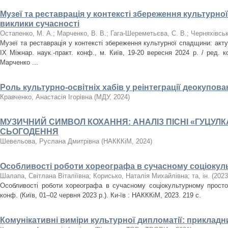
Музеї та реставрація у контексті збереження культурно
виклики сучасності
Остапенко, М. А.
;
Марченко, В. В.
;
Гага-Шереметьєва, С. В.
;
Черняхівськ
Музеї та реставрація у контексті збереження культурної спадщини: акту
ІХ Міжнар. наук.-практ. конф., м. Київ, 19-20 вересня 2024 р. / ред. к
Марченко ...
Роль культурно-освітніх хабів у реінтеграції деокупова
Кравченко, Анастасія Ігорівна
(
МДУ
,
2024
)
МУЗИЧНИЙ СИМВОЛ КОХАННЯ: АНАЛІЗ ПІСНІ «ГУЦУЛКА
СЬОГОДЕННЯ
Шевельова, Руслана Дмитрівна
(
НАКККіМ
,
2024
)
Особливості роботи хореографа в сучасному соціокул
Шалапа, Світлана Віталіївна
;
Корисько, Наталія Михайлівна
;
та, ін.
(
2023
Особливості роботи хореографа в сучасному соціокультурному просторі
конф. (Київ, 01–02 червня 2023 р.). Ки-їв : НАКККіМ, 2023. 219 с.
Комунікативні виміри культурної дипломатії: прикладн