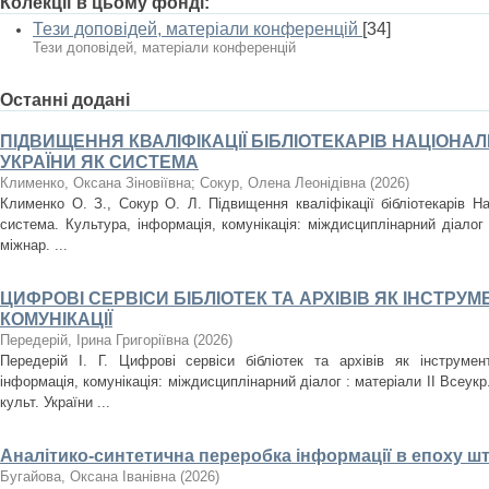
Колекції в цьому фонді:
Тези доповідей, матеріали конференцій
[34]
Тези доповідей, матеріали конференцій
Останні додані
ПІДВИЩЕННЯ КВАЛІФІКАЦІЇ БІБЛІОТЕКАРІВ НАЦІОНАЛ
УКРАЇНИ ЯК СИСТЕМА
Клименко, Оксана Зіновіївна
;
Сокур, Олена Леонідівна
(
2026
)
Клименко О. З., Сокур О. Л. Підвищення кваліфікації бібліотекарів На
система. Культура, інформація, комунікація: міждисциплінарний діалог 
міжнар. ...
ЦИФРОВІ СЕРВІСИ БІБЛІОТЕК ТА АРХІВІВ ЯК ІНСТРУМ
КОМУНІКАЦІЇ
Передерій, Ірина Григоріївна
(
2026
)
Передерій І. Г. Цифрові сервіси бібліотек та архівів як інструмент
інформація, комунікація: міждисциплінарний діалог : матеріали ІІ Всеукр
культ. України ...
Аналітико-синтетична переробка інформації в епоху шт
Бугайова, Оксана Іванівна
(
2026
)