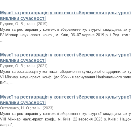
Музеї та реставрація у контексті збереження культурно
виклики сучасності
Рудник, О. В.
;
та ін.
(
2019
)
Музеї та реставрація у контексті збереження культурної спадщини: акту
IV Міжнар. наук.-практ. конф., м. Київ, 06–07 червня 2019 р. / Ред. кол.:
...
Музеї та реставрація у контексті збереження культурно
виклики сучасності
Рудник, О. В.
;
та ін.
(
2021
)
Музеї та реставрація у контексті збереження культурної спадщини: ак т
VІ Міжнар. наук.-практ. конф. (до 95річчя заснування Національного запо
Київ, ...
Музеї та реставрація у контексті збереження культурно
виклики сучасності
Остапенко, Н. О.
;
та ін.
(
2023
)
Музеї та реставрація у контексті збереження культурної спадщини: акту
VІIІ Міжнар. наук.-практ. конф., м. Київ, 22 вересня 2023 р. Київ : Нац
лавра”, ...