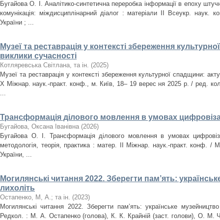
Бугайова О. І. Аналітико-синтетична переробка інформації в епоху штучн
комунікація: міждисциплінарний діалог : матеріали ІІ Всеукр. наук. к
України ; ...
Музеї та реставрація у контексті збереження культурно
виклики сучасності
Котляревська Світлана, та ін.
(
2025
)
Музеї та реставрація у контексті збереження культурної спадщини: акту
X Міжнар. наук.-практ. конф., м. Київ, 18– 19 верес ня 2025 р. / ред. кол
...
Трансформація ділового мовлення в умовах цифровізац
Бугайова, Оксана Іванівна
(
2026
)
Бугайова О. І. Трансформація ділового мовлення в умовах цифровіза
методологія, теорія, практика : матер. ІІ Міжнар. наук.-практ. конф. / М
України, ...
Могилянські читання 2022. Зберегти пам’ять: українськ
лихоліть
Остапенко, М, А.
;
та ін.
(
2023
)
Могилянські читання 2022. Зберегти пам’ять: українське музейництво 
Редкол. : М. А. Остапенко (голова), К. К. Крайній (заст. голови), О. М. Ч