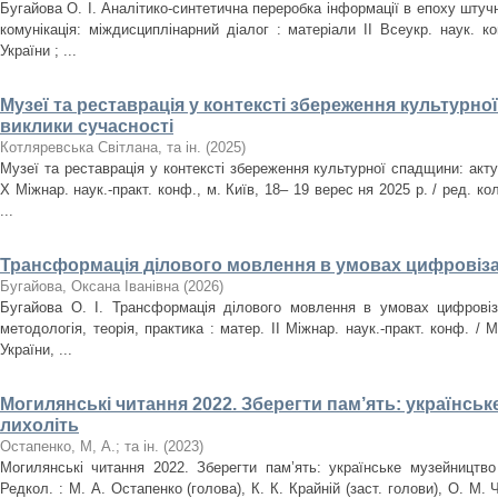
Бугайова О. І. Аналітико-синтетична переробка інформації в епоху штучн
комунікація: міждисциплінарний діалог : матеріали ІІ Всеукр. наук. к
України ; ...
Музеї та реставрація у контексті збереження культурно
виклики сучасності
Котляревська Світлана, та ін.
(
2025
)
Музеї та реставрація у контексті збереження культурної спадщини: акту
X Міжнар. наук.-практ. конф., м. Київ, 18– 19 верес ня 2025 р. / ред. кол
...
Трансформація ділового мовлення в умовах цифровізац
Бугайова, Оксана Іванівна
(
2026
)
Бугайова О. І. Трансформація ділового мовлення в умовах цифровіза
методологія, теорія, практика : матер. ІІ Міжнар. наук.-практ. конф. / М
України, ...
Могилянські читання 2022. Зберегти пам’ять: українськ
лихоліть
Остапенко, М, А.
;
та ін.
(
2023
)
Могилянські читання 2022. Зберегти пам’ять: українське музейництво 
Редкол. : М. А. Остапенко (голова), К. К. Крайній (заст. голови), О. М. Ч