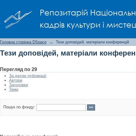
Тези доповідей, матеріали конфере
Репозитарій Національно
кадрів культури і мисте
Головна сторінка DSpace
→
Тези доповідей, матеріали конференцій
Тези доповідей, матеріали конферен
Перегляд по 29
За датою публикації
Автори
Заголовки
Теми
Пошук по фонду: