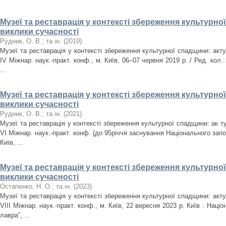
Музеї та реставрація у контексті збереження культурно
виклики сучасності
Рудник, О. В.
;
та ін.
(
2019
)
Музеї та реставрація у контексті збереження культурної спадщини: акту
IV Міжнар. наук.-практ. конф., м. Київ, 06–07 червня 2019 р. / Ред. кол.:
...
Музеї та реставрація у контексті збереження культурно
виклики сучасності
Рудник, О. В.
;
та ін.
(
2021
)
Музеї та реставрація у контексті збереження культурної спадщини: ак т
VІ Міжнар. наук.-практ. конф. (до 95річчя заснування Національного запо
Київ, ...
Музеї та реставрація у контексті збереження культурно
виклики сучасності
Остапенко, Н. О.
;
та ін.
(
2023
)
Музеї та реставрація у контексті збереження культурної спадщини: акту
VІIІ Міжнар. наук.-практ. конф., м. Київ, 22 вересня 2023 р. Київ : Нац
лавра”, ...