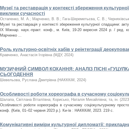
Музеї та реставрація у контексті збереження культурно
виклики сучасності
Остапенко, М. А.
;
Марченко, В. В.
;
Гага-Шереметьєва, С. В.
;
Черняхівськ
Музеї та реставрація у контексті збереження культурної спадщини: акту
ІХ Міжнар. наук.-практ. конф., м. Київ, 19-20 вересня 2024 р. / ред. к
Марченко ...
Роль культурно-освітніх хабів у реінтеграції деокупова
Кравченко, Анастасія Ігорівна
(
МДУ
,
2024
)
МУЗИЧНИЙ СИМВОЛ КОХАННЯ: АНАЛІЗ ПІСНІ «ГУЦУЛКА
СЬОГОДЕННЯ
Шевельова, Руслана Дмитрівна
(
НАКККіМ
,
2024
)
Особливості роботи хореографа в сучасному соціокул
Шалапа, Світлана Віталіївна
;
Корисько, Наталія Михайлівна
;
та, ін.
(
2023
Особливості роботи хореографа в сучасному соціокультурному просторі
конф. (Київ, 01–02 червня 2023 р.). Ки-їв : НАКККіМ, 2023. 219 с.
Комунікативні виміри культурної дипломатії: прикладн