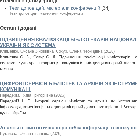
Колекції в цьому фонді:
Тези доповідей, матеріали конференцій
[34]
Тези доповідей, матеріали конференцій
Останні додані
ПІДВИЩЕННЯ КВАЛІФІКАЦІЇ БІБЛІОТЕКАРІВ НАЦІОНАЛ
УКРАЇНИ ЯК СИСТЕМА
Клименко, Оксана Зіновіївна
;
Сокур, Олена Леонідівна
(
2026
)
Клименко О. З., Сокур О. Л. Підвищення кваліфікації бібліотекарів На
система. Культура, інформація, комунікація: міждисциплінарний діалог 
міжнар. ...
ЦИФРОВІ СЕРВІСИ БІБЛІОТЕК ТА АРХІВІВ ЯК ІНСТРУМ
КОМУНІКАЦІЇ
Передерій, Ірина Григоріївна
(
2026
)
Передерій І. Г. Цифрові сервіси бібліотек та архівів як інструмент
інформація, комунікація: міждисциплінарний діалог : матеріали ІІ Всеукр
культ. України ...
Аналітико-синтетична переробка інформації в епоху шт
Бугайова, Оксана Іванівна
(
2026
)