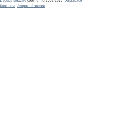
DSpace software
copyright © 2002-2016
DuraSpace
Контакти
|
Зворотній зв'язок