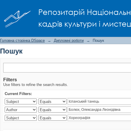
Пошук
Репозитарій Національно
кадрів культури і мисте
Головна сторінка DSpace
→
Дипломні роботи
→
Пошук
Пошук
Filters
Use filters to refine the search results.
Current Filters: