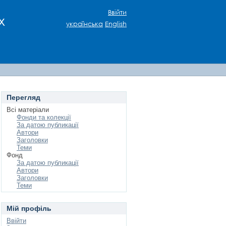
Ввійти
х
українська
English
Перегляд
Всі матеріали
Фонди та колекції
За датою публикації
Автори
Заголовки
Теми
Фонд
За датою публикації
Автори
Заголовки
Теми
Мій профіль
Ввійти