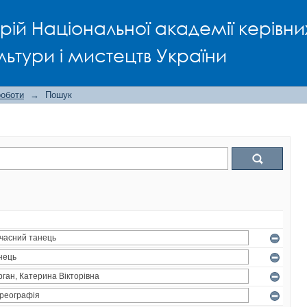
рій Національної академії керівни
льтури і мистецтв України
роботи
→
Пошук