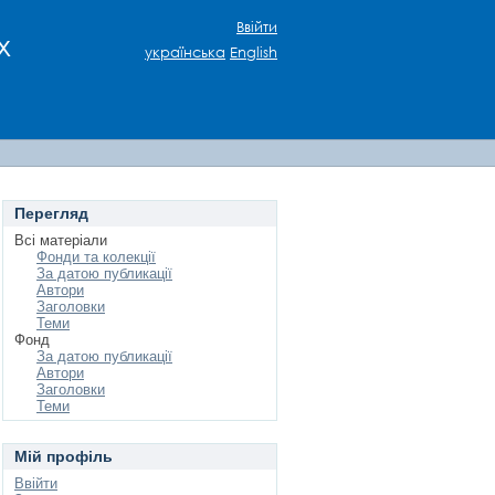
Ввійти
х
українська
English
Перегляд
Всі матеріали
Фонди та колекції
За датою публикації
Автори
Заголовки
Теми
Фонд
За датою публикації
Автори
Заголовки
Теми
Мій профіль
Ввійти