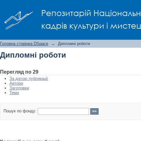
Дипломні роботи
Репозитарій Національно
кадрів культури і мисте
Головна сторінка DSpace
→
Дипломні роботи
Дипломні роботи
Перегляд по 29
За датою публикації
Автори
Заголовки
Теми
Пошук по фонду: