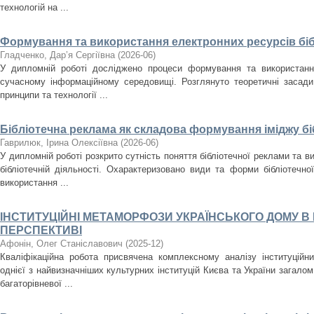
технологій на ...
Формування та використання електронних ресурсів біб
Гладченко, Дар’я Сергіївна
(
2026-06
)
У дипломній роботі досліджено процеси формування та використання
сучасному інформаційному середовищі. Розглянуто теоретичні засади
принципи та технології ...
Бібліотечна реклама як складова формування іміджу бі
Гаврилюк, Ірина Олексіївна
(
2026-06
)
У дипломній роботі розкрито сутність поняття бібліотечної реклами та ви
бібліотечній діяльності. Охарактеризовано види та форми бібліотечно
використання ...
ІНСТИТУЦІЙНІ МЕТАМОРФОЗИ УКРАЇНСЬКОГО ДОМУ В 
ПЕРСПЕКТИВІ
Афонін, Олег Станіславович
(
2025-12
)
Кваліфікаційна робота присвячена комплексному аналізу інституційн
однієї з найвизначніших культурних інституцій Києва та України загало
багаторівневої ...