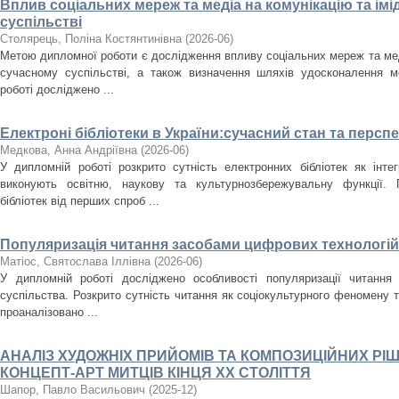
Вплив соціальних мереж та медіа на комунікацію та імі
суспільстві
Столярець, Поліна Костянтинівна
(
2026-06
)
Метою дипломної роботи є дослідження впливу соціальних мереж та медіа
сучасному суспільстві, а також визначення шляхів удосконалення мед
роботі досліджено ...
Електроні бібліотеки в України:сучасний стан та персп
Медкова, Анна Андріївна
(
2026-06
)
У дипломній роботі розкрито сутність електронних бібліотек як інт
виконують освітню, наукову та культурнозбережувальну функції.
бібліотек від перших спроб ...
Популяризація читання засобами цифрових технологій
Матіос, Святослава Іллівна
(
2026-06
)
У дипломній роботі досліджено особливості популяризації читання
суспільства. Розкрито сутність читання як соціокультурного феномену т
проаналізовано ...
АНАЛІЗ ХУДОЖНІХ ПРИЙОМІВ ТА КОМПОЗИЦІЙНИХ РІШ
КОНЦЕПТ-АРТ МИТЦІВ КІНЦЯ XX СТОЛІТТЯ
Шапор, Павло Васильович
(
2025-12
)