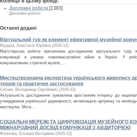
Колекції в цьому фонді:
Дипломні роботи
[1383]
Дипломні роботи
Останні додані
Віртуальний тур як елемент ефективної музейної комуні
Мурдза, Анастасія Юріївна
(
2025-12
)
Магістерська робота присвячена дослідженню віртуального туру я
комунікації в умовах повномасштабної війни в Україні. У робо
комунікативних стратегій музеїв, ...
Мистецтвознавча експертиза українського живопису дру
теорія та практичне застосування
Ситник, Володимир Сергійович
(
2025-12
)
Актуальність дослідження зумовлена зростанням інтересу до націона
утвердження української державності, активізацією артринку та необхід
мистецтва. Мета ...
СОЦІАЛЬНІ МЕРЕЖІ ТА ЦИФРОВІЗАЦІЯ МУЗЕЙНОГО КО
МІЖНАРОДНИЙ ДОСВІД КОМУНІКАЦІЇ З АВДИТОРІЄЮ
Філатова, Ельвіра Вікторівна
(
2025-12
)