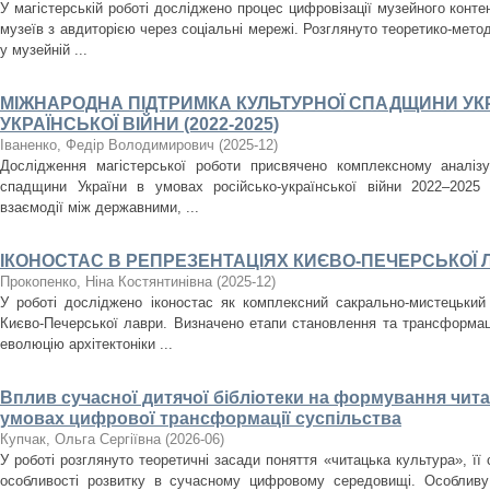
У магістерській роботі досліджено процес цифровізації музейного контен
музеїв з авдиторією через соціальні мережі. Розглянуто теоретико-метод
у музейній ...
МІЖНАРОДНА ПІДТРИМКА КУЛЬТУРНОЇ СПАДЩИНИ УКР
УКРАЇНСЬКОЇ ВІЙНИ (2022-2025)
Іваненко, Федір Володимирович
(
2025-12
)
Дослідження магістерської роботи присвячено комплексному аналізу
спадщини України в умовах російсько-української війни 2022–2025
взаємодії між державними, ...
ІКОНОСТАС В РЕПРЕЗЕНТАЦІЯХ КИЄВО-ПЕЧЕРСЬКОЇ 
Прокопенко, Ніна Костянтинівна
(
2025-12
)
У роботі досліджено іконостас як комплексний сакрально-мистецький
Києво-Печерської лаври. Визначено етапи становлення та трансформаці
еволюцію архітектоніки ...
Вплив сучасної дитячої бібліотеки на формування чита
умовах цифрової трансформації суспільства
Купчак, Ольга Сергіївна
(
2026-06
)
У роботі розглянуто теоретичні засади поняття «читацька культура», її 
особливості розвитку в сучасному цифровому середовищі. Особливу