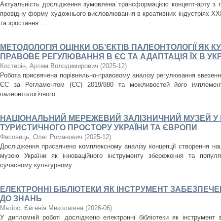
Актуальність дослідження зумовлена трансформацією концепт-арту з п
провідну форму художнього висловлювання в креативних індустріях XXI
та зростання ...
МЕТОДОЛОГІЯ ОЦІНКИ ОБ’ЄКТІВ ПАЛЕОНТОЛОГІЇ ЯК К
ПРАВОВЕ РЕГУЛЮВАННЯ В ЄС ТА АДАПТАЦІЯ ЇХ В УКР
Костерін, Артем Володимирович
(
2025-12
)
Робота присвячена порівняльно-правовому аналізу регулювання ввезенн
ЄС за Регламентом (ЄС) 2019/880 та можливостей його імплементац
палеонтологічного ...
НАЦІОНАЛЬНИЙ МЕРЕЖЕВИЙ ЗАЛІЗНИЧНИЙ МУЗЕЙ У 
ТУРИСТИЧНОГО ПРОСТОРУ УКРАЇНИ ТА ЄВРОПИ
Фесовець, Олег Романович
(
2025-12
)
Дослідження присвячено комплексному аналізу концепції створення нац
музею України як інноваційного інструменту збереження та популя
сучасному культурному ...
ЕЛЕКТРОННІ БІБЛІОТЕКИ ЯК ІНСТРУМЕНТ ЗАБЕЗПЕЧ
ДО ЗНАНЬ
Матіос, Євгенія Миколаївна
(
2026-06
)
У дипломній роботі досліджено електронні бібліотеки як інструмент 