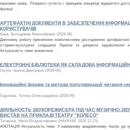
наукових знань. Розкрито сутність і принципи концепції відкритого дост
функції ...
АРТЕФАКТНІ ДОКУМЕНТИ В ЗАБЕЗПЕЧЕННІ ІНФОРМА
КОРИСТУВАЧІВ
Кива, Володимир Миколайович
(
2026-06
)
Дипломну роботу присвячено комплексному дослідженню артефактних 
історико-культурної спадщини України та джерела задоволення ін
Актуальність теми зумовлена ...
ЕЛЕКТРОННІ БІБЛІОТЕКИ ЯК СКЛАДОВА ІНФОРМАЦІЙ
Ільчук, Іванна Дмитрівна
(
2026-06
)
Інноваційні форми та методи популяризації читання с
Годунова, Тетяна Олександрівна
(
2026-06
)
ДІЯЛЬНОСТЬ ЗВУКОРЕЖИСЕРА ПІД ЧАС МУЗИЧНО-З
ВИСТАВ НА ПРИКЛАДІ ТЕАТРУ "КОЛЕСО"
Татарнєв, Нікіта Владиславович
(
НАКККіМ
,
2026-12-23
)
АНОТАЦІЯ Актуальність теми. У камерному академічному театрі, де про