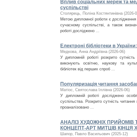
Вплив соціальних мереж та меді
суспільстві
Столярець, Поліна Костянтинівна
(
2026-
Метою дипломної роботи є дослідження в
сучасному суспільстві, а також визнач
роботі досліджено ...
Електроні бібліотеки в Україн
Медкова, Анна Андріївна
(
2026-06
)
У дипломній роботі розкрито сутність
виконують освітню, наукову та куль
бібліотек від перших спроб ...
Популяризація читання засоба
Матіос, Святослава Іллівна
(
2026-06
)
У дипломній роботі досліджено особл
суспільства. Розкрито сутність читання
проаналізовано ...
АНАЛІЗ ХУДОЖНІХ ПРИЙОМІВ 
КОНЦЕПТ-АРТ МИТЦІВ КІНЦЯ 
Шапор, Павло Васильович
(
2025-12
)