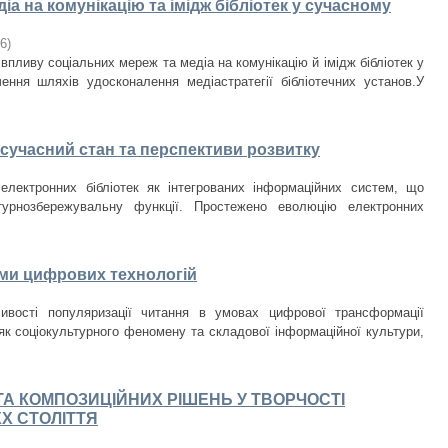
а на комунікацію та імідж бібліотек у сучасному
06
)
пливу соціальних мереж та медіа на комунікацію й імідж бібліотек у
ення шляхів удосконалення медіастратегії бібліотечних установ.У
и:сучасний стан та перспективи розвитку
 електронних бібліотек як інтегрованих інформаційних систем, що
турнозбережувальну функції. Простежено еволюцію електронних
ми цифрових технологій
ивості популяризації читання в умовах цифрової трансформації
 як соціокультурного феномену та складової інформаційної культури,
ТА КОМПОЗИЦІЙНИХ РІШЕНЬ У ТВОРЧОСТІ
XX СТОЛІТТЯ