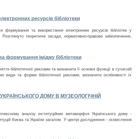
лектронних ресурсів бібліотеки
и формування та використання електронних ресурсів бібліотек у
 Розглянуто теоретичні засади, нормативно-правове забезпечення,
ва формування іміджу бібліотеки
яття бібліотечної реклами та визначити її основні функції в сучасній
вано види та форми бібліотечної реклами, визначити особливості їх
УКРАЇНСЬКОГО ДОМУ В МУЗЕОЛОГІЧНІЙ
плексному аналізу інституційних метаморфоз Українського дому -
итуцій Києва та України загалом. У центрі дослідження - осмислення