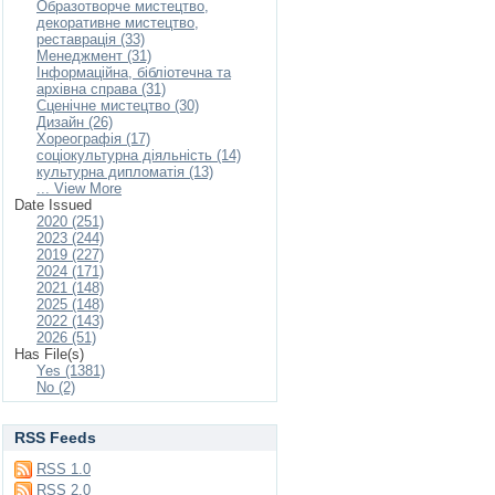
Образотворче мистецтво,
декоративне мистецтво,
реставрація (33)
Менеджмент (31)
Інформаційна, бібліотечна та
архівна справа (31)
Сценічне мистецтво (30)
Дизайн (26)
Хореографія (17)
соціокультурна діяльність (14)
культурна дипломатія (13)
... View More
Date Issued
2020 (251)
2023 (244)
2019 (227)
2024 (171)
2021 (148)
2025 (148)
2022 (143)
2026 (51)
Has File(s)
Yes (1381)
No (2)
RSS Feeds
RSS 1.0
RSS 2.0