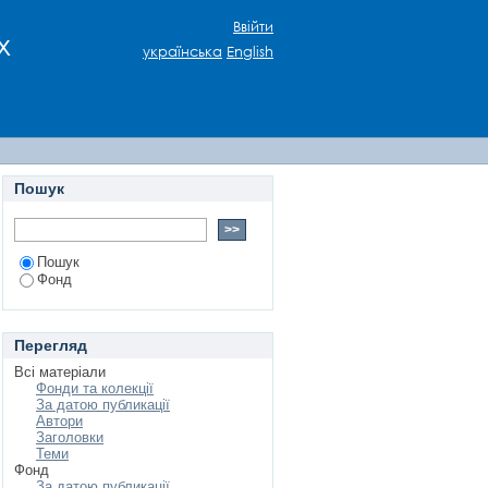
Ввійти
х
українська
English
Пошук
Пошук
Фонд
Перегляд
Всі матеріали
Фонди та колекції
За датою публикації
Автори
Заголовки
Теми
Фонд
За датою публикації