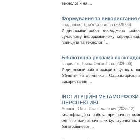
технологій на ...
Формування та використання е
Гладченко, Дар’я Сергіївна
(
2026-06
)
У дипломній роботі досліджено процес
сучасному інформаційному середовищі.
принципи та технології ...
Бібліотечна реклама як складо
Гаврилюк, Ірина Олексіївна
(
2026-06
)
У дипломній роботі розкрито сутність пон
бібліотечній діяльності. Охарактеризо
використання ...
ІНСТИТУЦІЙНІ МЕТАМОРФОЗИ 
ПЕРСПЕКТИВІ
Афонін, Олег Станіславович
(
2025-12
)
Кваліфікаційна робота присвячена ком
однієї з найвизначніших культурних інст
багаторівневої ...