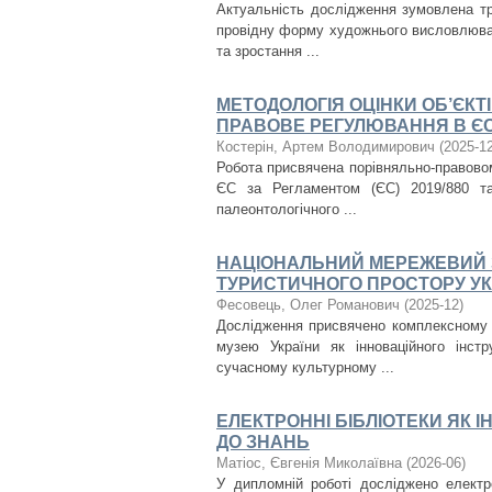
Актуальність дослідження зумовлена тр
провідну форму художнього висловлюван
та зростання ...
МЕТОДОЛОГІЯ ОЦІНКИ ОБ’ЄКТ
ПРАВОВЕ РЕГУЛЮВАННЯ В ЄС Т
Костерін, Артем Володимирович
(
2025-1
Робота присвячена порівняльно-правово
ЄС за Регламентом (ЄС) 2019/880 та 
палеонтологічного ...
НАЦІОНАЛЬНИЙ МЕРЕЖЕВИЙ З
ТУРИСТИЧНОГО ПРОСТОРУ УК
Фесовець, Олег Романович
(
2025-12
)
Дослідження присвячено комплексному а
музею України як інноваційного інст
сучасному культурному ...
ЕЛЕКТРОННІ БІБЛІОТЕКИ ЯК 
ДО ЗНАНЬ
Матіос, Євгенія Миколаївна
(
2026-06
)
У дипломній роботі досліджено електро