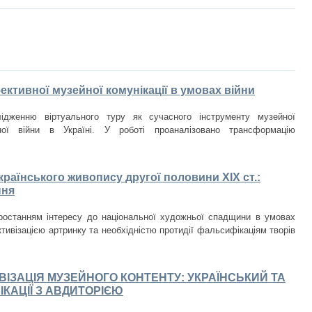
ективної музейної комунікації в умовах війни
лідженню віртуального туру як сучасного інструменту музейної
ної війни в Україні. У роботі проаналізовано трансформацію
раїнського живопису другої половини ХІХ ст.:
ння
ростанням інтересу до національної художньої спадщини в умовах
тивізацією артринку та необхідністю протидії фальсифікаціям творів
ВІЗАЦІЯ МУЗЕЙНОГО КОНТЕНТУ: УКРАЇНСЬКИЙ ТА
КАЦІЇ З АВДИТОРІЄЮ