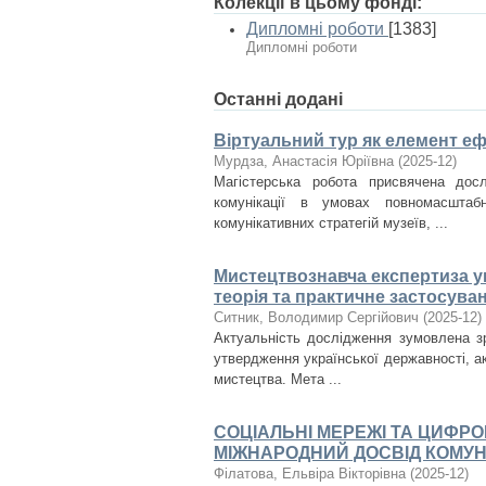
Колекції в цьому фонді:
Дипломні роботи
[1383]
Дипломні роботи
Останні додані
Віртуальний тур як елемент еф
Мурдза, Анастасія Юріївна
(
2025-12
)
Магістерська робота присвячена дос
комунікації в умовах повномасштаб
комунікативних стратегій музеїв, ...
Мистецтвознавча експертиза ук
теорія та практичне застосува
Ситник, Володимир Сергійович
(
2025-12
)
Актуальність дослідження зумовлена з
утвердження української державності, ак
мистецтва. Мета ...
СОЦІАЛЬНІ МЕРЕЖІ ТА ЦИФРО
МІЖНАРОДНИЙ ДОСВІД КОМУНІ
Філатова, Ельвіра Вікторівна
(
2025-12
)