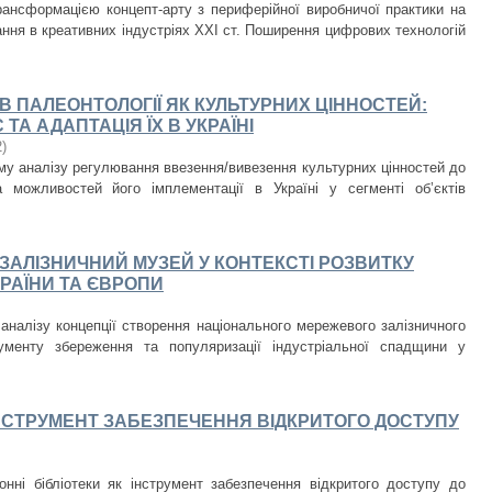
ансформацією концепт-арту з периферійної виробничої практики на
ня в креативних індустріях XXI ст. Поширення цифрових технологій
ІВ ПАЛЕОНТОЛОГІЇ ЯК КУЛЬТУРНИХ ЦІННОСТЕЙ:
А АДАПТАЦІЯ ЇХ В УКРАЇНІ
2
)
му аналізу регулювання ввезення/вивезення культурних цінностей до
можливостей його імплементації в Україні у сегменті об’єктів
АЛІЗНИЧНИЙ МУЗЕЙ У КОНТЕКСТІ РОЗВИТКУ
РАЇНИ ТА ЄВРОПИ
налізу концепції створення національного мережевого залізничного
рументу збереження та популяризації індустріальної спадщини у
ІНСТРУМЕНТ ЗАБЕЗПЕЧЕННЯ ВІДКРИТОГО ДОСТУПУ
нні бібліотеки як інструмент забезпечення відкритого доступу до