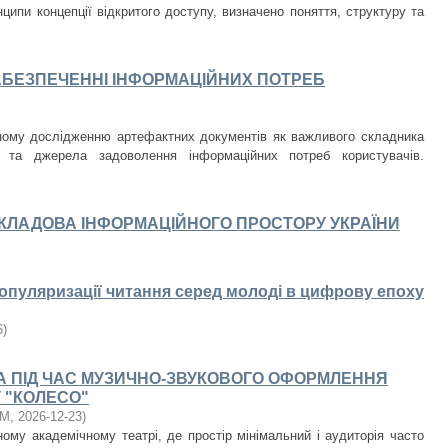
нципи концепції відкритого доступу, визначено поняття, структуру та
АБЕЗПЕЧЕННІ ІНФОРМАЦІЙНИХ ПОТРЕБ
ому дослідженню артефактних документів як важливого складника
ни та джерела задоволення інформаційних потреб користувачів.
СКЛАДОВА ІНФОРМАЦІЙНОГО ПРОСТОРУ УКРАЇНИ
опуляризації читання серед молоді в цифрову епоху
6
)
А ПІД ЧАС МУЗИЧНО-ЗВУКОВОГО ОФОРМЛЕННЯ
 "КОЛЕСО"
іМ
,
2026-12-23
)
му академічному театрі, де простір мінімальний і аудиторія часто