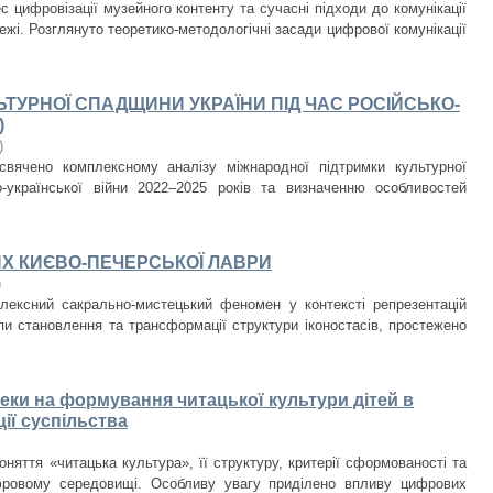
с цифровізації музейного контенту та сучасні підходи до комунікації
ежі. Розглянуто теоретико-методологічні засади цифрової комунікації
ТУРНОЇ СПАДЩИНИ УКРАЇНИ ПІД ЧАС РОСІЙСЬКО-
)
)
свячено комплексному аналізу міжнародної підтримки культурної
-української війни 2022–2025 років та визначенню особливостей
ЯХ КИЄВО-ПЕЧЕРСЬКОЇ ЛАВРИ
)
плексний сакрально-мистецький феномен у контексті репрезентацій
пи становлення та трансформації структури іконостасів, простежено
теки на формування читацької культури дітей в
ї суспільства
оняття «читацька культура», її структуру, критерії сформованості та
фровому середовищі. Особливу увагу приділено впливу цифрових