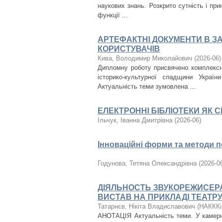
наукових знань. Розкрито сутність і при
функції ...
АРТЕФАКТНІ ДОКУМЕНТИ В З
КОРИСТУВАЧІВ
Кива, Володимир Миколайович
(
2026-06
)
Дипломну роботу присвячено комплексн
історико-культурної спадщини Украї
Актуальність теми зумовлена ...
ЕЛЕКТРОННІ БІБЛІОТЕКИ ЯК 
Ільчук, Іванна Дмитрівна
(
2026-06
)
Інноваційні форми та методи п
Годунова, Тетяна Олександрівна
(
2026-0
ДІЯЛЬНОСТЬ ЗВУКОРЕЖИСЕР
ВИСТАВ НА ПРИКЛАДІ ТЕАТРУ
Татарнєв, Нікіта Владиславович
(
НАККК
АНОТАЦІЯ Актуальність теми. У камерно