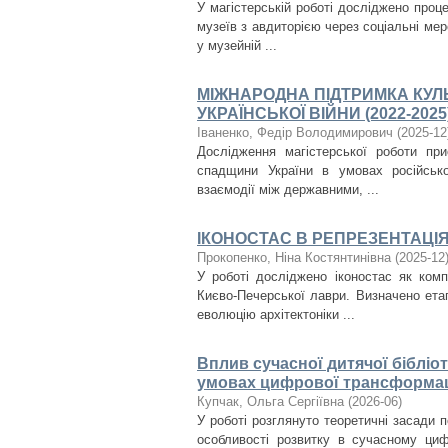
У магістерській роботі досліджено проце
музеїв з авдиторією через соціальні мер
у музейній ...
МІЖНАРОДНА ПІДТРИМКА КУЛЬ
УКРАЇНСЬКОЇ ВІЙНИ (2022-2025
Іваненко, Федір Володимирович
(
2025-12
Дослідження магістерської роботи при
спадщини України в умовах російсько
взаємодії між державними, ...
ІКОНОСТАС В РЕПРЕЗЕНТАЦІ
Прокопенко, Ніна Костянтинівна
(
2025-12
У роботі досліджено іконостас як ком
Києво-Печерської лаври. Визначено ета
еволюцію архітектоніки ...
Вплив сучасної дитячої бібліо
умовах цифрової трансформаці
Купчак, Ольга Сергіївна
(
2026-06
)
У роботі розглянуто теоретичні засади п
особливості розвитку в сучасному ци