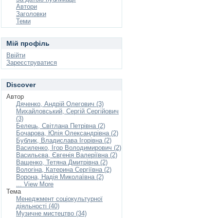
Автори
Заголовки
Теми
Мій профіль
Ввійти
Зареєструватися
Discover
Автор
Дяченко, Андрій Олегович (3)
Михайловський, Сергій Сергійович
(3)
Белець, Світлана Петрівна (2)
Бочарова, Юлія Олександрівна (2)
Бублик, Владислава Ігорівна (2)
Василенко, Ігор Володимирович (2)
Васильєва, Євгенія Валеріївна (2)
Ващенко, Тетяна Дмитрівна (2)
Вологіна, Катерина Сергіївна (2)
Ворона, Надія Миколаївна (2)
... View More
Тема
Менеджмент соціокультурної
діяльності (40)
Музичне мистецтво (34)