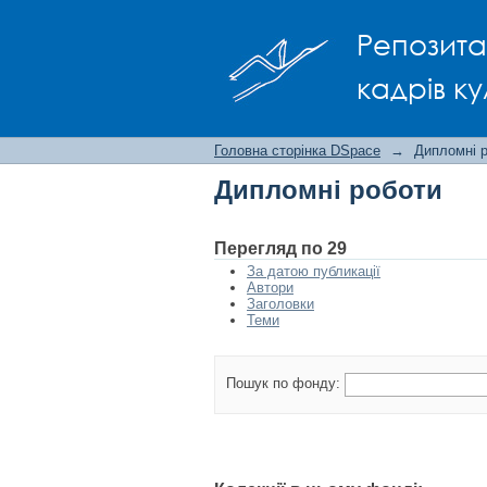
Дипломні роботи
Репозита
кадрів ку
Головна сторінка DSpace
→
Дипломні 
Дипломні роботи
Перегляд по 29
За датою публикації
Автори
Заголовки
Теми
Пошук по фонду: