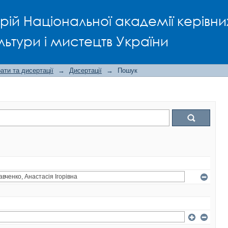
рій Національної академії керівни
льтури і мистецтв України
ти та дисертації
→
Дисертації
→
Пошук