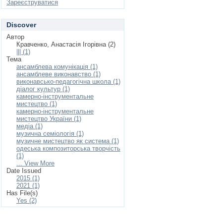
Зареєструватися
Discover
Автор
Кравченко, Анастасія Ігорівна (2)
||| (1)
Тема
ансамблева комунікація (1)
ансамблеве виконавство (1)
виконавсько-педагогічна школа (1)
діалог культур (1)
камерно-інструментальне
мистецтво (1)
камерно-інструментальне
мистецтво України (1)
медіа (1)
музична семіологія (1)
музичне мистецтво як система (1)
одеська композиторська творчість
(1)
... View More
Date Issued
2015 (1)
2021 (1)
Has File(s)
Yes (2)