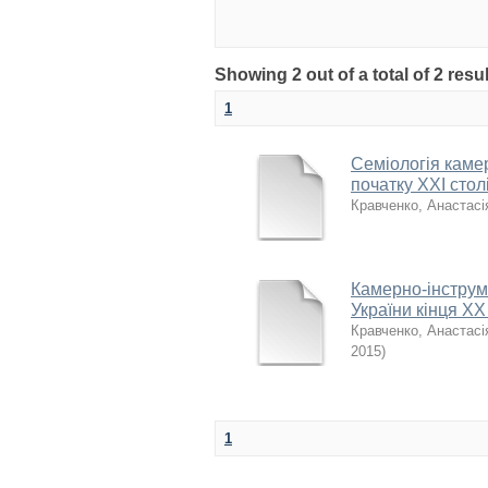
Showing 2 out of a total of 2 resu
1
Семіологія каме
початку ХХІ столі
Кравченко, Анастасія
Камерно-інструм
України кінця ХХ 
Кравченко, Анастасія
2015
)
1