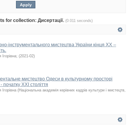
lts for collection: Дисертації.
(0.011 seconds)
рно-інструментального мистецтва України кінця ХХ –
ть.
 Ігорівна
;
(
2021-02
)
ентальне мистецтво Одеси в культурному просторі
- початку ХХІ століття
 Ігорівна
(
Національна академія керівних кадрів культури і мистецтв
,