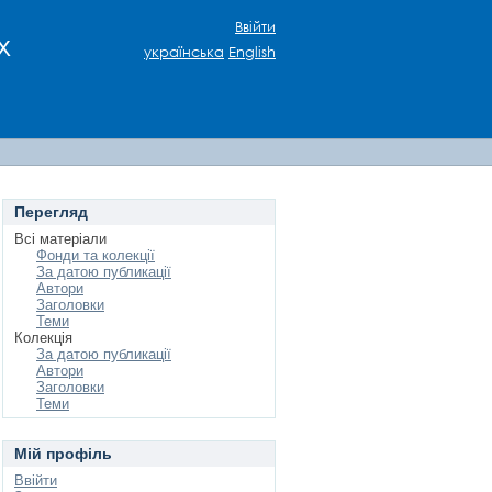
Ввійти
х
українська
English
Перегляд
Всі матеріали
Фонди та колекції
За датою публикації
Автори
Заголовки
Теми
Колекція
За датою публикації
Автори
Заголовки
Теми
Мій профіль
Ввійти