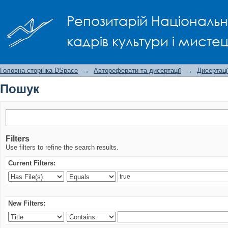
Пошук
Репозитарій Національно
кадрів культури і мисте
Головна сторінка DSpace
→
Автореферати та дисертації
→
Дисертаці
Пошук
Filters
Use filters to refine the search results.
Current Filters:
New Filters: