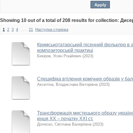
Showing 10 out of a total of 208 results for collection: Дисе
1
2
3
4
. . .
21
Наступна сторінка
Кримськотатарський пісенний фольклор в а
композиторській практиці
Бекіров, Усеін Різайович
(
2023
)
Специфіка втілення комічних образів у ба
Аксютіна, Владислава Вікторівна
(
2023
)
Трансформація мистецького образу україн
кінця XX – початку XXI ст.
Долеско, Світлана Валеріївна
(
2023
)