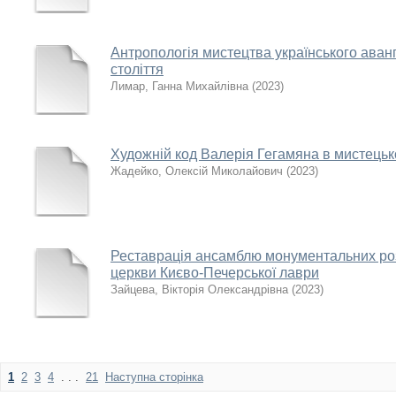
Антропологія мистецтва українського аван
століття
Лимар, Ганна Михайлівна
(
2023
)
Художній код Валерія Гегамяна в мистецьк
Жадейко, Олексій Миколайович
(
2023
)
Реставрація ансамблю монументальних роз
церкви Києво-Печерської лаври
Зайцева, Вікторія Олександрівна
(
2023
)
1
2
3
4
. . .
21
Наступна сторінка