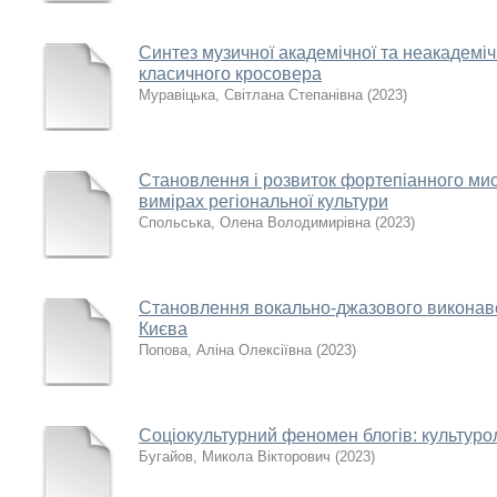
Синтез музичної академічної та неакадеміч
класичного кросовера
Муравіцька, Світлана Степанівна
(
2023
)
Становлення і розвиток фортепіанного ми
вимірах регіональної культури
Спольська, Олена Володимирівна
(
2023
)
Становлення вокально-джазового виконавс
Києва
Попова, Аліна Олексіївна
(
2023
)
Соціокультурний феномен блогів: культуро
Бугайов, Микола Вікторович
(
2023
)