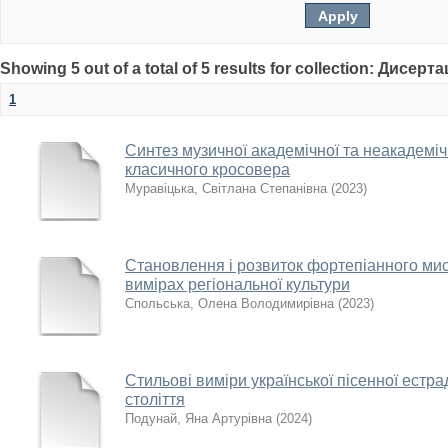
Showing 5 out of a total of 5 results for collection: Дисерта
1
Синтез музичної академічної та неакадеміч
класичного кросовера
Муравіцька, Світлана Степанівна
(
2023
)
Становлення і розвиток фортепіанного ми
вимірах регіональної культури
Спольська, Олена Володимирівна
(
2023
)
Стильові виміри української пісенної естра
століття
Подунай, Яна Артурівна
(
2024
)