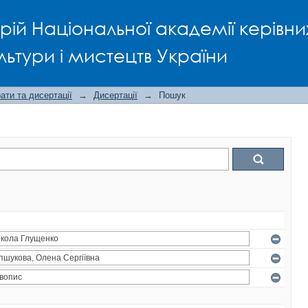
рій Національної академії керівни
льтури і мистецтв України
ти та дисертації
→
Дисертації
→
Пошук