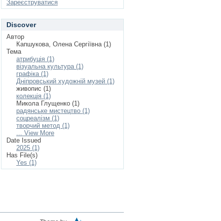
Зареєструватися
Discover
Автор
Капшукова, Олена Сергіївна (1)
Тема
атрибуція (1)
візуальна культура (1)
графіка (1)
Дніпровський художній музей (1)
живопис (1)
колекція (1)
Микола Глущенко (1)
радянське мистецтво (1)
соцреалізм (1)
творчий метод (1)
... View More
Date Issued
2025 (1)
Has File(s)
Yes (1)