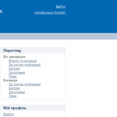
Ввійти
х
українська
English
Перегляд
Всі матеріали
Фонди та колекції
За датою публикації
Автори
Заголовки
Теми
Колекція
За датою публикації
Автори
Заголовки
Теми
Мій профіль
Ввійти