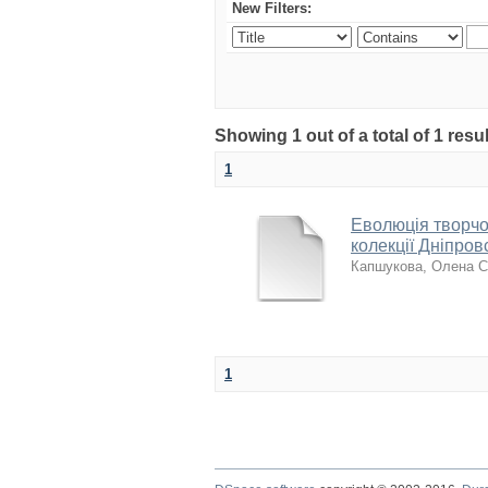
New Filters:
Showing 1 out of a total of 1 resu
1
Еволюція творчо
колекції Дніпро
Капшукова, Олена С
1