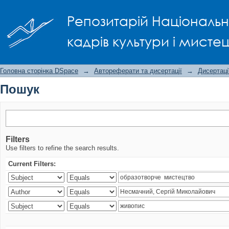
Пошук
Репозитарій Національно
кадрів культури і мисте
Головна сторінка DSpace
→
Автореферати та дисертації
→
Дисертаці
Пошук
Filters
Use filters to refine the search results.
Current Filters: