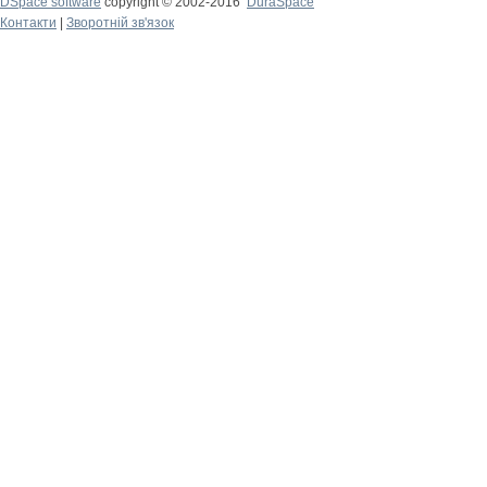
DSpace software
copyright © 2002-2016
DuraSpace
Контакти
|
Зворотній зв'язок