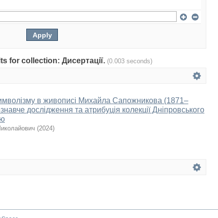
lts for collection: Дисертації.
(0.003 seconds)
имволізму в живописі Михайла Сапожникова (1871–
знавче дослідження та атрибуція колекції Дніпровського
ею
Миколайович
(
2024
)