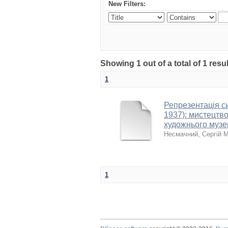
New Filters:
Showing 1 out of a total of 1 resu
1
Репрезентація с
1937): мистецтво
художнього муз
Несмачний, Сергій 
1