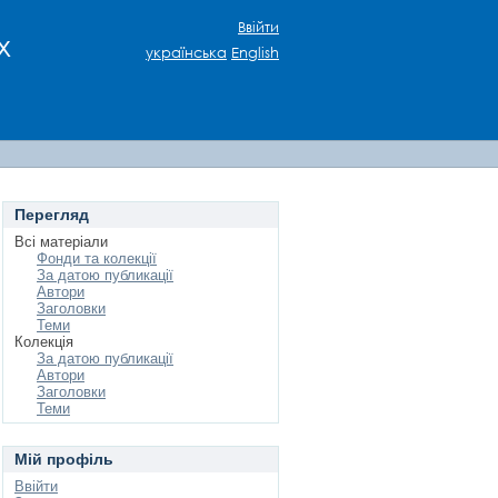
Ввійти
х
українська
English
Перегляд
Всі матеріали
Фонди та колекції
За датою публикації
Автори
Заголовки
Теми
Колекція
За датою публикації
Автори
Заголовки
Теми
Мій профіль
Ввійти