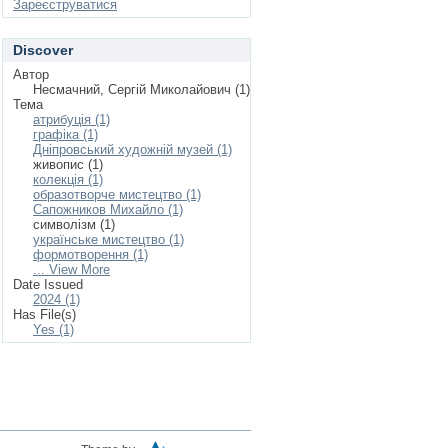
Зареєструватися
Discover
Автор
Несмачний, Сергій Миколайович (1)
Тема
атрибуція (1)
графіка (1)
Дніпровський художній музей (1)
живопис (1)
колекція (1)
образотворче мистецтво (1)
Сапожников Михайло (1)
символізм (1)
українське мистецтво (1)
формотворення (1)
... View More
Date Issued
2024 (1)
Has File(s)
Yes (1)