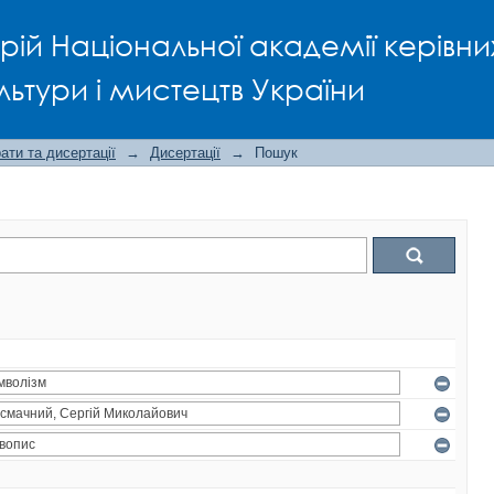
рій Національної академії керівни
льтури і мистецтв України
ти та дисертації
→
Дисертації
→
Пошук