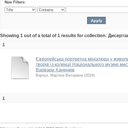
New Filters:
Showing 1 out of a total of 1 results for collection: Дисерта
1
Європейська портретна мініатюра у живопис
творів із колекції Національного музею мис
Варвари Ханенків
Варчук, Мар’яна Вікторівна
(
2024
)
1