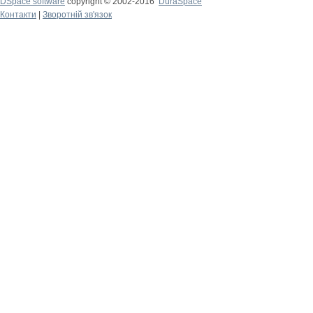
DSpace software
copyright © 2002-2016
DuraSpace
Контакти
|
Зворотній зв'язок