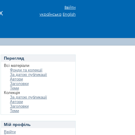
Ввійти
х
українська
English
Перегляд
Всі матеріали
Фонди та колекції
За датою публикації
Автори
Заголовки
Теми
Колекція
За датою публикації
Автори
Заголовки
Теми
Мій профіль
Ввійти