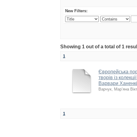
New Filters:
Showing 1 out of a total of 1 resu
1
Європейська порт
творів із колекц
Варвари Ханенк
Варчук, Мар’яна Вік
1