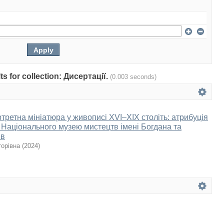
lts for collection: Дисертації.
(0.003 seconds)
ретна мініатюра у живописі XVI–XIX століть: атрибуція
ії Національного музею мистецтв імені Богдана та
ів
торівна
(
2024
)