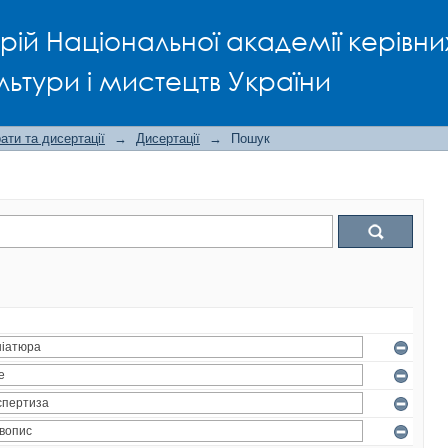
рій Національної академії керівни
льтури і мистецтв України
ти та дисертації
→
Дисертації
→
Пошук