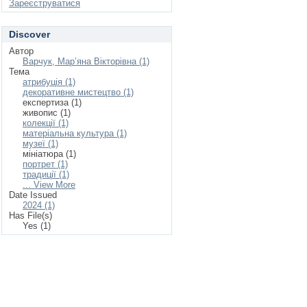
Зареєструватися
Discover
Автор
Варчук, Мар’яна Вікторівна (1)
Тема
атрибуція (1)
декоративне мистецтво (1)
експертиза (1)
живопис (1)
колекції (1)
матеріальна культура (1)
музеї (1)
мініатюра (1)
портрет (1)
традиції (1)
... View More
Date Issued
2024 (1)
Has File(s)
Yes (1)