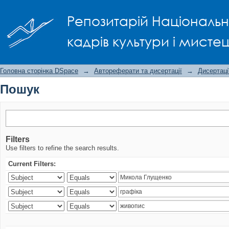
Пошук
Репозитарій Національно
кадрів культури і мисте
Головна сторінка DSpace
→
Автореферати та дисертації
→
Дисертаці
Пошук
Filters
Use filters to refine the search results.
Current Filters: