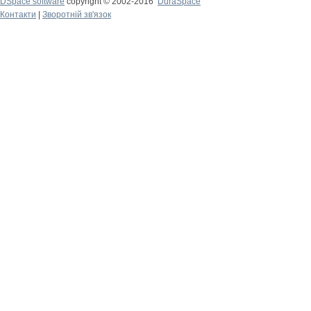
DSpace software
copyright © 2002-2016
DuraSpace
Контакти
|
Зворотній зв'язок