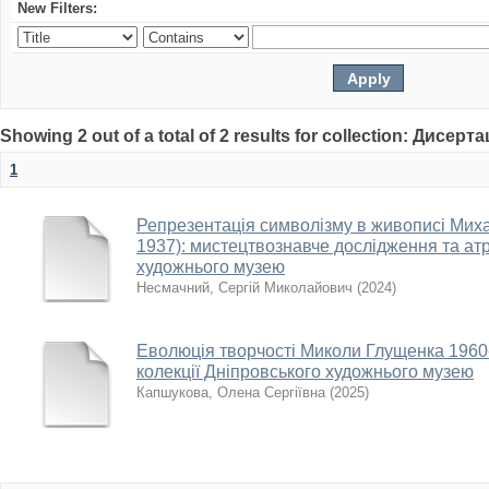
New Filters:
Showing 2 out of a total of 2 results for collection: Дисерта
1
Репрезентація символізму в живописі Мих
1937): мистецтвознавче дослідження та атр
художнього музею
Несмачний, Сергій Миколайович
(
2024
)
Еволюція творчості Миколи Глущенка 1960-
колекції Дніпровського художнього музею
Капшукова, Олена Сергіївна
(
2025
)