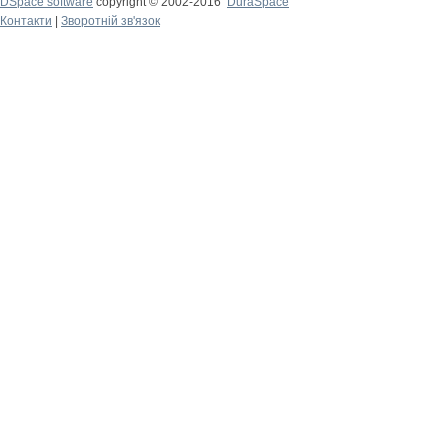
DSpace software
copyright © 2002-2016
DuraSpace
Контакти
|
Зворотній зв'язок