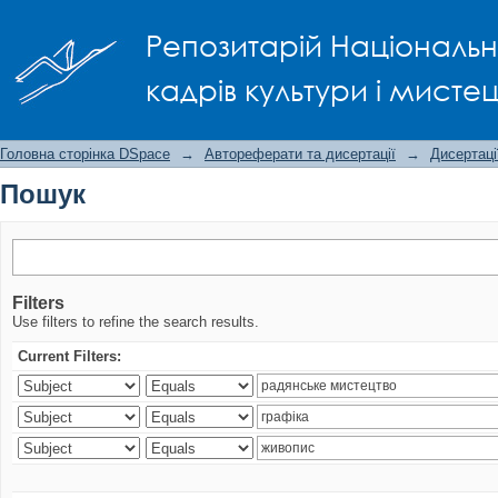
Пошук
Репозитарій Національно
кадрів культури і мисте
Головна сторінка DSpace
→
Автореферати та дисертації
→
Дисертаці
Пошук
Filters
Use filters to refine the search results.
Current Filters: