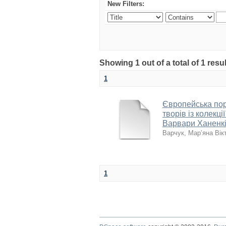
New Filters:
Showing 1 out of a total of 1 resu
1
Європейська порт
творів із колекц
Варвари Ханенк
Варчук, Мар’яна Вік
1