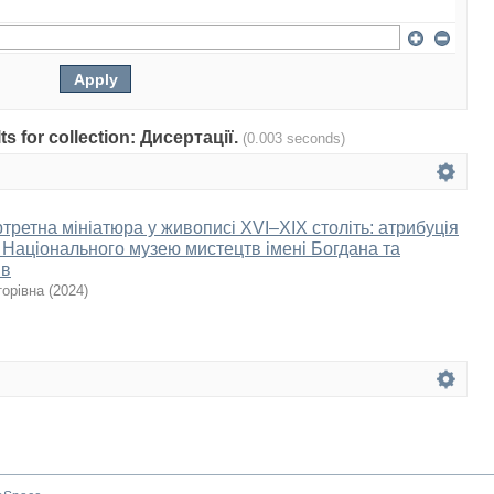
lts for collection: Дисертації.
(0.003 seconds)
ретна мініатюра у живописі XVI–XIX століть: атрибуція
ії Національного музею мистецтв імені Богдана та
ів
торівна
(
2024
)