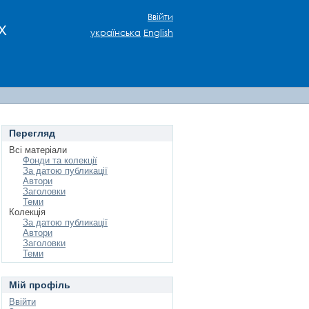
Ввійти
х
українська
English
Перегляд
Всі матеріали
Фонди та колекції
За датою публикації
Автори
Заголовки
Теми
Колекція
За датою публикації
Автори
Заголовки
Теми
Мій профіль
Ввійти