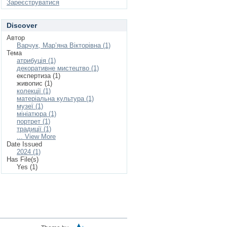
Зареєструватися
Discover
Автор
Варчук, Мар’яна Вікторівна (1)
Тема
атрибуція (1)
декоративне мистецтво (1)
експертиза (1)
живопис (1)
колекції (1)
матеріальна культура (1)
музеї (1)
мініатюра (1)
портрет (1)
традиції (1)
... View More
Date Issued
2024 (1)
Has File(s)
Yes (1)