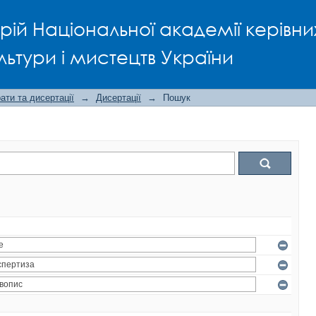
рій Національної академії керівни
льтури і мистецтв України
ти та дисертації
→
Дисертації
→
Пошук