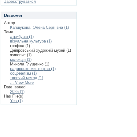
Зареєструватися
Discover
Автор
Капшукова, Олена Сергіївна (1)
Тема
атрибуція (1)
візуальна культура (1)
графіка (1)
Дніпровський художній музей (1)
живопис (1)
колекція (1)
Микола Глущенко (1)
радянське мистецтво (1)
соцреалізм (1)
творчий метод (1)
... View More
Date Issued
2025 (1)
Has File(s)
Yes (1)