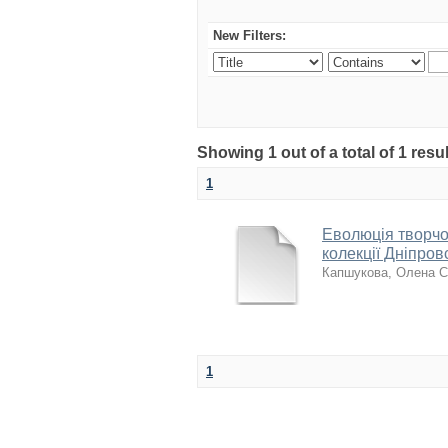
New Filters:
Showing 1 out of a total of 1 resu
1
Еволюція творчо
колекції Дніпро
Капшукова, Олена С
1