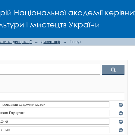
рій Національної академії керівни
льтури і мистецтв України
ти та дисертації
→
Дисертації
→
Пошук