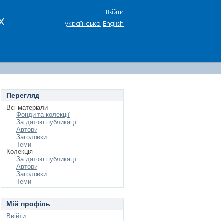
Ввійти
х
українська
English
Перегляд
Всі матеріали
Фонди та колекції
За датою публикації
Автори
Заголовки
Теми
Колекція
За датою публикації
Автори
Заголовки
Теми
Мій профіль
Ввійти