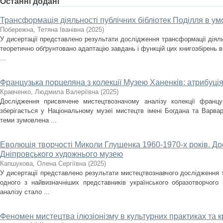
Останні додані
Трансформація діяльності публічних бібліотек Поділля в ум
Побережна, Тетяна Іванівна
(
2025
)
У дисертації представлено результати дослідження трансформації діяльн
теоретично обґрунтовано адаптацію завдань і функцій цих книгозбірень в
...
Французька порцеляна з колекції Музею Ханенків: атрибуція
Кравченко, Людмила Валеріївна
(
2025
)
Дослідження присвячене мистецтвозначому аналізу колекції францу
зберігається у Національному музеї мистецтв імені Богдана та Варвар
теми зумовлена ...
Еволюція творчості Миколи Глущенка 1960-1970-х років. До
Дніпровського художнього музею
Капшукова, Олена Сергіївна
(
2025
)
У дисертації представлено результати мистецтвознавчого дослідження
одного з найвизначніших представників українського образотворчого
аналізу стало ...
Феномен мистецтва ілюзіонізму в культурних практиках та кр