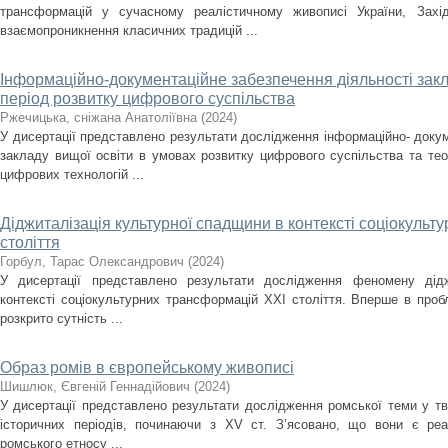
трансформацій у сучасному реалістичному живописі України, Зах
взаємопроникнення класичних традицій ...
Інформаційно-документаційне забезпечення діяльності закла
період розвитку цифрового суспільства
Ржечицька, сніжана Анатоліївна
(
2024
)
У дисертації представлено результати дослідження інформаційно- докум
закладу вищої освіти в умовах розвитку цифрового суспільства та те
цифрових технологій ...
Діджиталізація культурної спадщини в контексті соціокульт
століття
Горбул, Тарас Олександрович
(
2024
)
У дисертації представлено результати дослідження феномену дідж
контексті соціокультурних трансформацій ХХІ століття. Вперше в проб
розкрито сутність ...
Образ ромів в європейському живописі
Шишлюк, Євгеній Геннадійович
(
2024
)
У дисертації представлено результати дослідження ромської теми у тв
історичних періодів, починаючи з XV ст. З’ясовано, що вони є ре
ромського етносу ...