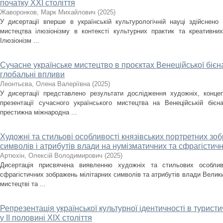
початку ХХІ століття
Жаворонков, Марк Михайлович
(
2025
)
У дисертації вперше в українській культурологічній науці здійснен
мистецтва ілюзіонізму в контексті культурних практик та креативних
Ілюзіонізм ...
Сучасне українське мистецтво в проєктах Венеційської бієн
глобальні впливи
Леонтьєва, Олена Валеріївна
(
2025
)
У дисертації представлено результати дослідження художніх, концеп
презентації сучасного українського мистецтва на Венеційській біє
престижна міжнародна ...
Художні та стильові особливості князівських портретних зо
символів і атрибутів влади на нумізматичних та сфрагістичних
Артюхін, Олексій Володимирович
(
2025
)
Дисертація присвячена виявленню художніх та стильових особлив
сфрагістичних зображень мілітарних символів та атрибутів влади Велики
мистецтві та ...
Репрезентація української культурної ідентичності в турис
у ІІ половині XIX століття