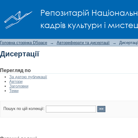
Дисертації
Репозитарій Національно
кадрів культури і мисте
Головна сторінка DSpace
→
Автореферати та дисертації
→
Дисертаці
Дисертації
Перегляд по
За датою публикації
Автори
Заголовки
Теми
Пошук по цій колекції: