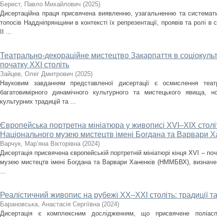
Берест, Павло Михайлович
(
2025
)
Дисертаційна праця присвячена виявленню, узагальненню та систематиз
топосів Наддніпрянщини в контексті їх репрезентації, проявів та ролі в 
ІІ ...
Театрально-декораційне мистецтво Закарпаття в соціокульт
початку ХХІ століть
Зайцев, Олег Дмитрович
(
2025
)
Науковим завданням представленої дисертації є осмислення театр
багатовимірного динамічного культурного та мистецького явища, но
культурних традицій та ...
Європейська портретна мініатюра у живописі XVI–XIX століть
Національного музею мистецтв імені Богдана та Варвари Х
Варчук, Мар’яна Вікторівна
(
2024
)
Дисертація присвячена європейській портретній мініатюрі кінця XVI – поч
музею мистецтв імені Богдана та Варвари Ханенків (НММБВХ), визначенн
...
Реалістичний живопис на рубежі ХХ–ХХІ століть: традиції т
Барановська, Анастасія Сергіївна
(
2024
)
Дисертація є комплексним дослідженням, що присвячене поліасп