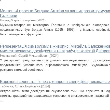
Мистецькі проєкти Богдана Антківа як чинник розвитку муз
Галичини
Кирея, Марія Вікторівна
(
2024
)
Музично-театральне мистецтво Галичини є невід’ємною складовою
представником був Богдан Антків (1915– 1998) – унікальна особистіс
багатовимірні поліфункційні ...
Репрезентація символізму в живописі Михайла Сапожников
мистецтвознавче дослідження та атрибуція колекції Дніпро
Несмачний, Сергій Миколайович
(
2024
)
У дисертації представлено результати мистецтвознавчого досліджен
представника українського образотворчого мистецтва, художника
розкрито стильові особливості ...
Барокова серената: ґенеза, жанрова специфіка, виконавськ
Табуліна, Ольга Борисівна
(
2024
)
Актуальність теми дослідження обумовлена тим, що серената як оди
століть, тривалий час залишалася жанрово не виокремленою і зазвичай
...