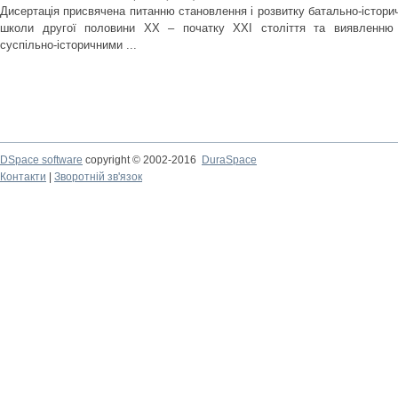
Дисертація присвячена питанню становлення і розвитку батально-історич
школи другої половини ХХ – початку XXI століття та виявленню 
суспільно-історичними ...
DSpace software
copyright © 2002-2016
DuraSpace
Контакти
|
Зворотній зв'язок