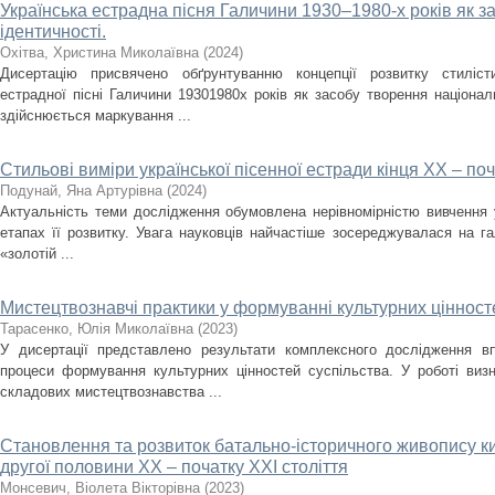
Українська естрадна пісня Галичини 1930–1980-­х років як з
ідентичності.
Охітва, Христина Миколаївна
(
2024
)
Дисертацію присвячено обґрунтуванню концепції розвитку стилісти
естрадної пісні Галичини 1930­1980­х років як засобу творення націона
здійснюється маркування ...
Стильові виміри української пісенної естради кінця ХХ – поч
Подунай, Яна Артурівна
(
2024
)
Актуальність теми дослідження обумовлена нерівномірністю вивчення у
етапах її розвитку. Увага науковців найчастіше зосереджувалася на гал
«золотій ...
Мистецтвознавчі практики у формуванні культурних цінност
Тарасенко, Юлія Миколаївна
(
2023
)
У дисертації представлено результати комплексного дослідження в
процеси формування культурних цінностей суспільства. У роботі виз
складових мистецтвознавства ...
Становлення та розвиток батально-історичного живопису ки
другої половини ХХ – початку XXI століття
Монсевич, Віолета Вікторівна
(
2023
)