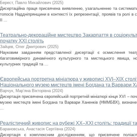
Берест, Павло Михайлович
(
2025
)
Дисертаційна праця присвячена виявленню, узагальненню та систематиз
топосів Наддніпрянщини в контексті їх репрезентації, проявів та ролі в 
ІІ ...
Театрально-декораційне мистецтво Закарпаття в соціокульт
початку ХХІ століть
Зайцев, Олег Дмитрович
(
2025
)
Науковим завданням представленої дисертації є осмислення театр
багатовимірного динамічного культурного та мистецького явища, но
культурних традицій та ...
Європейська портретна мініатюра у живописі XVI–XIX століть
Національного музею мистецтв імені Богдана та Варвари Х
Варчук, Мар’яна Вікторівна
(
2024
)
Дисертація присвячена європейській портретній мініатюрі кінця XVI – поч
музею мистецтв імені Богдана та Варвари Ханенків (НММБВХ), визначенн
...
Реалістичний живопис на рубежі ХХ–ХХІ століть: традиції т
Барановська, Анастасія Сергіївна
(
2024
)
Дисертація є комплексним дослідженням, що присвячене поліасп