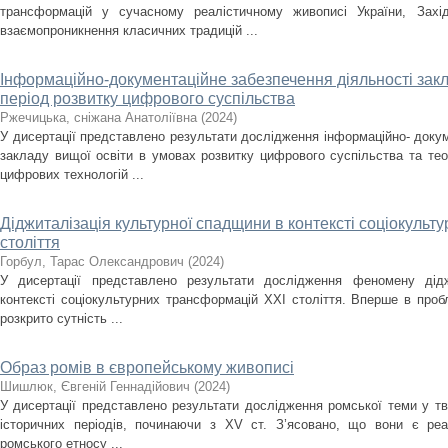
трансформацій у сучасному реалістичному живописі України, Зах
взаємопроникнення класичних традицій ...
Інформаційно-документаційне забезпечення діяльності закла
період розвитку цифрового суспільства
Ржечицька, сніжана Анатоліївна
(
2024
)
У дисертації представлено результати дослідження інформаційно- докум
закладу вищої освіти в умовах розвитку цифрового суспільства та те
цифрових технологій ...
Діджиталізація культурної спадщини в контексті соціокульт
століття
Горбул, Тарас Олександрович
(
2024
)
У дисертації представлено результати дослідження феномену дідж
контексті соціокультурних трансформацій ХХІ століття. Вперше в проб
розкрито сутність ...
Образ ромів в європейському живописі
Шишлюк, Євгеній Геннадійович
(
2024
)
У дисертації представлено результати дослідження ромської теми у тв
історичних періодів, починаючи з XV ст. З’ясовано, що вони є ре
ромського етносу ...