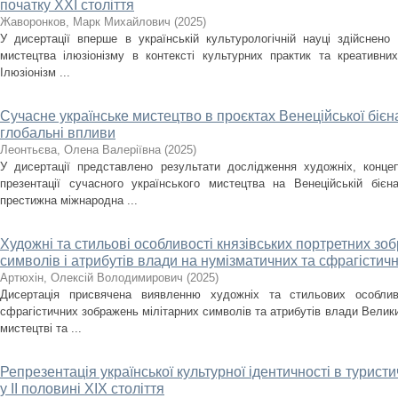
початку ХХІ століття
Жаворонков, Марк Михайлович
(
2025
)
У дисертації вперше в українській культурологічній науці здійснен
мистецтва ілюзіонізму в контексті культурних практик та креативних
Ілюзіонізм ...
Сучасне українське мистецтво в проєктах Венеційської бієн
глобальні впливи
Леонтьєва, Олена Валеріївна
(
2025
)
У дисертації представлено результати дослідження художніх, концеп
презентації сучасного українського мистецтва на Венеційській біє
престижна міжнародна ...
Художні та стильові особливості князівських портретних зо
символів і атрибутів влади на нумізматичних та сфрагістичних
Артюхін, Олексій Володимирович
(
2025
)
Дисертація присвячена виявленню художніх та стильових особлив
сфрагістичних зображень мілітарних символів та атрибутів влади Велики
мистецтві та ...
Репрезентація української культурної ідентичності в турис
у ІІ половині XIX століття