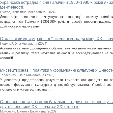
Українська естрадна пісня Галичини 1930–1980-­х років як з
ідентичності.
Охітва, Христина Миколаївна
(
2024
)
Дисертацію присвячено обґрунтуванню концепції розвитку стилісти
естрадної пісні Галичини 1930­1980­х років як засобу творення націона
здійснюється маркування ...
Стильові виміри української пісенної естради кінця ХХ – поч
Подунай, Яна Артурівна
(
2024
)
Актуальність теми дослідження обумовлена нерівномірністю вивчення у
етапах її розвитку. Увага науковців найчастіше зосереджувалася на гал
«золотій ...
Мистецтвознавчі практики у формуванні культурних цінност
Тарасенко, Юлія Миколаївна
(
2023
)
У дисертації представлено результати комплексного дослідження в
процеси формування культурних цінностей суспільства. У роботі виз
складових мистецтвознавства ...
Становлення та розвиток батально-історичного живопису ки
другої половини ХХ – початку XXI століття
Монсевич, Віолета Вікторівна
(
2023
)