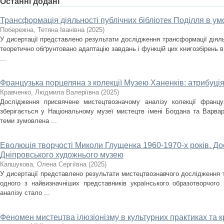
Останні додані
Трансформація діяльності публічних бібліотек Поділля в ум
Побережна, Тетяна Іванівна
(
2025
)
У дисертації представлено результати дослідження трансформації діяльн
теоретично обґрунтовано адаптацію завдань і функцій цих книгозбірень в
...
Французька порцеляна з колекції Музею Ханенків: атрибуція
Кравченко, Людмила Валеріївна
(
2025
)
Дослідження присвячене мистецтвозначому аналізу колекції францу
зберігається у Національному музеї мистецтв імені Богдана та Варвар
теми зумовлена ...
Еволюція творчості Миколи Глущенка 1960-1970-х років. До
Дніпровського художнього музею
Капшукова, Олена Сергіївна
(
2025
)
У дисертації представлено результати мистецтвознавчого дослідження
одного з найвизначніших представників українського образотворчого
аналізу стало ...
Феномен мистецтва ілюзіонізму в культурних практиках та кр