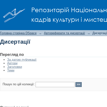
Дисертації
Репозитарій Національно
кадрів культури і мисте
Головна сторінка DSpace
→
Автореферати та дисертації
→
Дисертаці
Дисертації
Перегляд по
За датою публикації
Автори
Заголовки
Теми
Пошук по цій колекції: