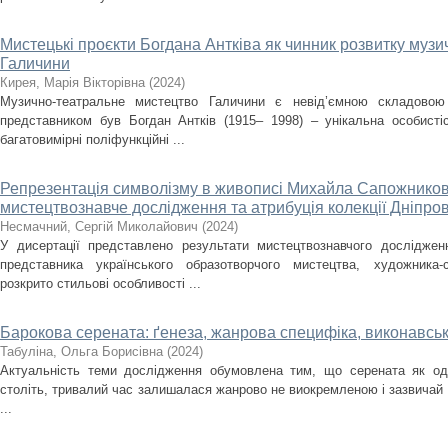
Мистецькі проєкти Богдана Антківа як чинник розвитку муз
Галичини
Кирея, Марія Вікторівна
(
2024
)
Музично-театральне мистецтво Галичини є невід’ємною складовою
представником був Богдан Антків (1915– 1998) – унікальна особистіс
багатовимірні поліфункційні ...
Репрезентація символізму в живописі Михайла Сапожников
мистецтвознавче дослідження та атрибуція колекції Дніпро
Несмачний, Сергій Миколайович
(
2024
)
У дисертації представлено результати мистецтвознавчого досліджен
представника українського образотворчого мистецтва, художника
розкрито стильові особливості ...
Барокова серената: ґенеза, жанрова специфіка, виконавськ
Табуліна, Ольга Борисівна
(
2024
)
Актуальність теми дослідження обумовлена тим, що серената як оди
століть, тривалий час залишалася жанрово не виокремленою і зазвичай
...