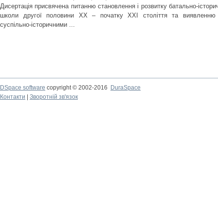
Дисертація присвячена питанню становлення і розвитку батально-історич
школи другої половини ХХ – початку XXI століття та виявленню 
суспільно-історичними ...
DSpace software
copyright © 2002-2016
DuraSpace
Контакти
|
Зворотній зв'язок