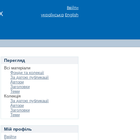
Ввійти
х
українська
English
Перегляд
Всі матеріали
Фонди та колекції
За датою публикації
Автори
Заголовки
Теми
Колекція
За датою публикації
Автори
Заголовки
Теми
Мій профіль
Ввійти