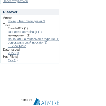
Зареєструватися
Discover
Автор
Шиян, Олег Леонідович (1)
Тема
Covid-2019 (1)
концертні організації (1)
менеджмент (1)
Національна філармонія України (1)
соціокультурний простір (1)
... View More
Date Issued
2022 (1)
Has File(s)
Yes (1)
Theme by