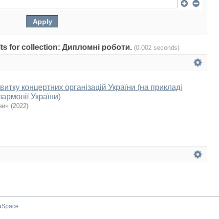
ults for collection: Дипломні роботи.
(0.002 seconds)
итку концертних організацій України (на прикладі
армонії України)
вич
(
2022
)
aSpace