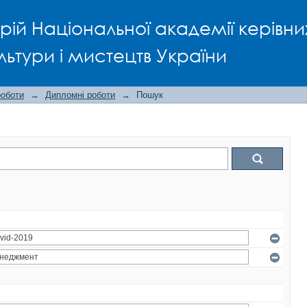
рій Національної академії керівни
льтури і мистецтв України
роботи
→
Дипломні роботи
→
Пошук