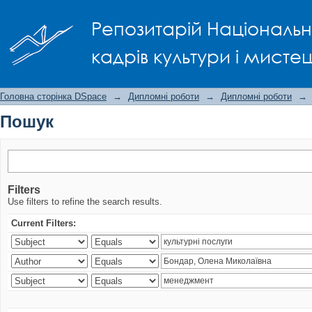
Пошук
Репозитарій Національно
кадрів культури і мисте
Головна сторінка DSpace
→
Дипломні роботи
→
Дипломні роботи
→
Пошук
Filters
Use filters to refine the search results.
Current Filters: