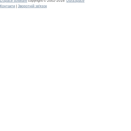
DSpace software
copyright © 2002-2016
DuraSpace
Контакти
|
Зворотній зв'язок