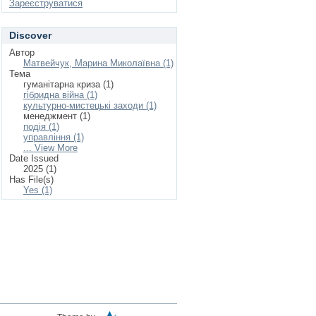
Зареєструватися
Discover
Автор
Матвейчук, Марина Миколаївна (1)
Тема
гуманітарна криза (1)
гібридна війна (1)
культурно-мистецькі заходи (1)
менеджмент (1)
подія (1)
управління (1)
... View More
Date Issued
2025 (1)
Has File(s)
Yes (1)