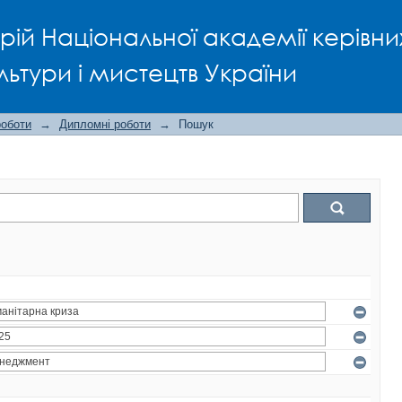
рій Національної академії керівни
льтури і мистецтв України
роботи
→
Дипломні роботи
→
Пошук