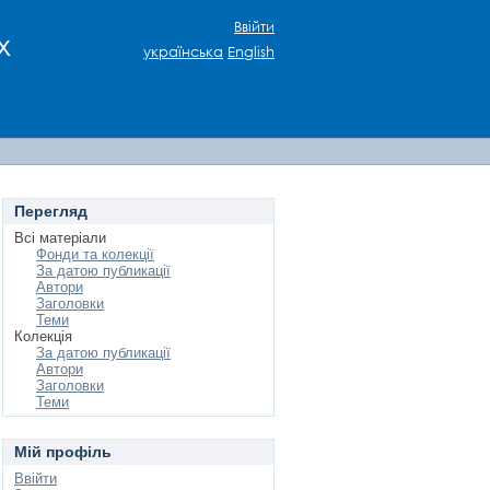
Ввійти
х
українська
English
Перегляд
Всі матеріали
Фонди та колекції
За датою публикації
Автори
Заголовки
Теми
Колекція
За датою публикації
Автори
Заголовки
Теми
Мій профіль
Ввійти