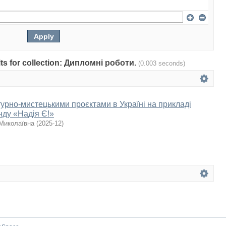
ults for collection: Дипломні роботи.
(0.003 seconds)
турно-мистецькими проєктами в Україні на прикладі
нду «Надія Є!»
Миколаївна
(
2025-12
)