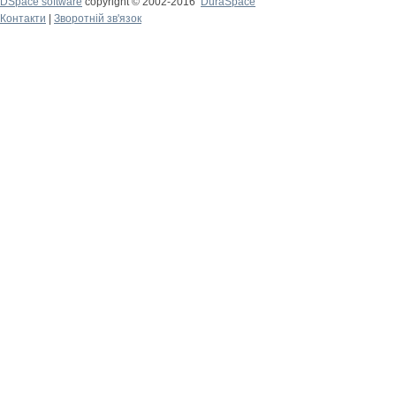
DSpace software
copyright © 2002-2016
DuraSpace
Контакти
|
Зворотній зв'язок