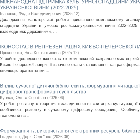
МІЖНАРОДНА ПІДТРИМКА КУЛЬТУРНОЇ СПАДЩИНИ УКРА
УКРАЇНСЬКОЇ ВІЙНИ (2022-2025)
Іваненко, Федір Володимирович
(
2025-12
)
Дослідження магістерської роботи присвячено комплексному аналізу
спадщини України в умовах російсько-української війни 2022–2025
взаємодії між державними, ...
ІКОНОСТАС В РЕПРЕЗЕНТАЦІЯХ КИЄВО-ПЕЧЕРСЬКОЇ Л
Прокопенко, Ніна Костянтинівна
(
2025-12
)
У роботі досліджено іконостас як комплексний сакрально-мистецький
Києво-Печерської лаври. Визначено етапи становлення та трансформаці
еволюцію архітектоніки ...
Вплив сучасної дитячої бібліотеки на формування читацької
цифрової трансформації суспільства
Купчак, Ольга Сергіївна
(
2026-06
)
У роботі розглянуто теоретичні засади поняття «читацька культура», її 
особливості розвитку в сучасному цифровому середовищі. Особливу
технологій на ...
Формування та використання електронних ресурсів бібліот
Гладченко, Дар’я Сергіївна
(
2026-06
)