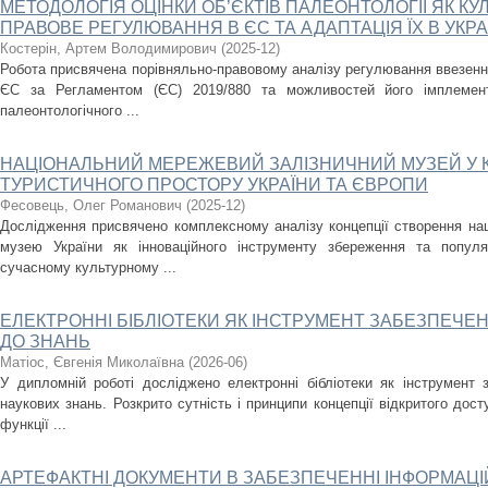
МЕТОДОЛОГІЯ ОЦІНКИ ОБ’ЄКТІВ ПАЛЕОНТОЛОГІЇ ЯК КУ
ПРАВОВЕ РЕГУЛЮВАННЯ В ЄС ТА АДАПТАЦІЯ ЇХ В УКРА
Костерін, Артем Володимирович
(
2025-12
)
Робота присвячена порівняльно-правовому аналізу регулювання ввезенн
ЄС за Регламентом (ЄС) 2019/880 та можливостей його імплементац
палеонтологічного ...
НАЦІОНАЛЬНИЙ МЕРЕЖЕВИЙ ЗАЛІЗНИЧНИЙ МУЗЕЙ У К
ТУРИСТИЧНОГО ПРОСТОРУ УКРАЇНИ ТА ЄВРОПИ
Фесовець, Олег Романович
(
2025-12
)
Дослідження присвячено комплексному аналізу концепції створення нац
музею України як інноваційного інструменту збереження та популя
сучасному культурному ...
ЕЛЕКТРОННІ БІБЛІОТЕКИ ЯК ІНСТРУМЕНТ ЗАБЕЗПЕЧЕ
ДО ЗНАНЬ
Матіос, Євгенія Миколаївна
(
2026-06
)
У дипломній роботі досліджено електронні бібліотеки як інструмент 
наукових знань. Розкрито сутність і принципи концепції відкритого дост
функції ...
АРТЕФАКТНІ ДОКУМЕНТИ В ЗАБЕЗПЕЧЕННІ ІНФОРМАЦ