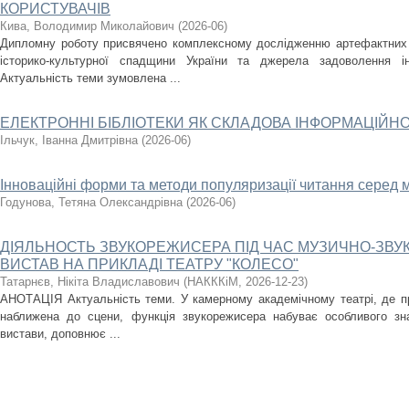
КОРИСТУВАЧІВ
Кива, Володимир Миколайович
(
2026-06
)
Дипломну роботу присвячено комплексному дослідженню артефактних 
історико-культурної спадщини України та джерела задоволення ін
Актуальність теми зумовлена ...
ЕЛЕКТРОННІ БІБЛІОТЕКИ ЯК СКЛАДОВА ІНФОРМАЦІЙН
Ільчук, Іванна Дмитрівна
(
2026-06
)
Інноваційні форми та методи популяризації читання серед 
Годунова, Тетяна Олександрівна
(
2026-06
)
ДІЯЛЬНОСТЬ ЗВУКОРЕЖИСЕРА ПІД ЧАС МУЗИЧНО-ЗВ
ВИСТАВ НА ПРИКЛАДІ ТЕАТРУ "КОЛЕСО"
Татарнєв, Нікіта Владиславович
(
НАКККіМ
,
2026-12-23
)
АНОТАЦІЯ Актуальність теми. У камерному академічному театрі, де про
наближена до сцени, функція звукорежисера набуває особливого 
вистави, доповнює ...