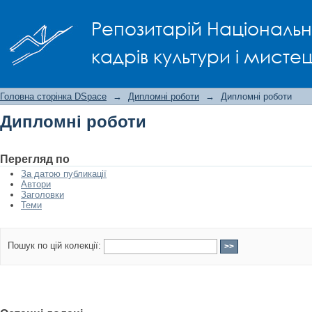
Дипломні роботи
Репозитарій Національно
кадрів культури і мисте
Головна сторінка DSpace
→
Дипломні роботи
→
Дипломні роботи
Дипломні роботи
Перегляд по
За датою публикації
Автори
Заголовки
Теми
Пошук по цій колекції: