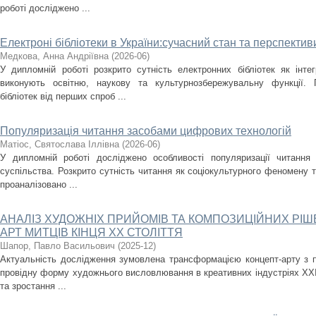
роботі досліджено ...
Електроні бібліотеки в України:сучасний стан та перспектив
Медкова, Анна Андріївна
(
2026-06
)
У дипломній роботі розкрито сутність електронних бібліотек як інт
виконують освітню, наукову та культурнозбережувальну функції.
бібліотек від перших спроб ...
Популяризація читання засобами цифрових технологій
Матіос, Святослава Іллівна
(
2026-06
)
У дипломній роботі досліджено особливості популяризації читання
суспільства. Розкрито сутність читання як соціокультурного феномену т
проаналізовано ...
АНАЛІЗ ХУДОЖНІХ ПРИЙОМІВ ТА КОМПОЗИЦІЙНИХ РІШ
АРТ МИТЦІВ КІНЦЯ XX СТОЛІТТЯ
Шапор, Павло Васильович
(
2025-12
)
Актуальність дослідження зумовлена трансформацією концепт-арту з п
провідну форму художнього висловлювання в креативних індустріях XXI
та зростання ...