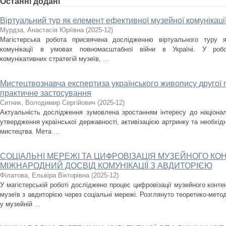
Останні додані
Віртуальний тур як елемент ефективної музейної комунікаці
Мурдза, Анастасія Юріївна
(
2025-12
)
Магістерська робота присвячена дослідженню віртуального туру я
комунікації в умовах повномасштабної війни в Україні. У робо
комунікативних стратегій музеїв, ...
Мистецтвознавча експертиза українського живопису другої по
практичне застосування
Ситник, Володимир Сергійович
(
2025-12
)
Актуальність дослідження зумовлена зростанням інтересу до націона
утвердження української державності, активізацією артринку та необхід
мистецтва. Мета ...
СОЦІАЛЬНІ МЕРЕЖІ ТА ЦИФРОВІЗАЦІЯ МУЗЕЙНОГО КОН
МІЖНАРОДНИЙ ДОСВІД КОМУНІКАЦІЇ З АВДИТОРІЄЮ
Філатова, Ельвіра Вікторівна
(
2025-12
)
У магістерській роботі досліджено процес цифровізації музейного контен
музеїв з авдиторією через соціальні мережі. Розглянуто теоретико-метод
у музейній ...