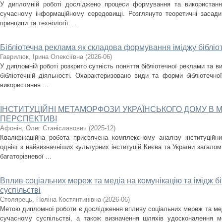
У дипломній роботі досліджено процеси формування та використання
сучасному інформаційному середовищі. Розглянуто теоретичні засади
принципи та технології ...
Бібліотечна реклама як складова формування іміджу бібліо
Гаврилюк, Ірина Олексіївна
(
2026-06
)
У дипломній роботі розкрито сутність поняття бібліотечної реклами та ви
бібліотечній діяльності. Охарактеризовано види та форми бібліотечно
використання ...
ІНСТИТУЦІЙНІ МЕТАМОРФОЗИ УКРАЇНСЬКОГО ДОМУ В 
ПЕРСПЕКТИВІ
Афонін, Олег Станіславович
(
2025-12
)
Кваліфікаційна робота присвячена комплексному аналізу інституційн
однієї з найвизначніших культурних інституцій Києва та України загало
багаторівневої ...
Вплив соціальних мереж та медіа на комунікацію та імідж бі
суспільстві
Столярець, Поліна Костянтинівна
(
2026-06
)
Метою дипломної роботи є дослідження впливу соціальних мереж та медіа
сучасному суспільстві, а також визначення шляхів удосконалення мед